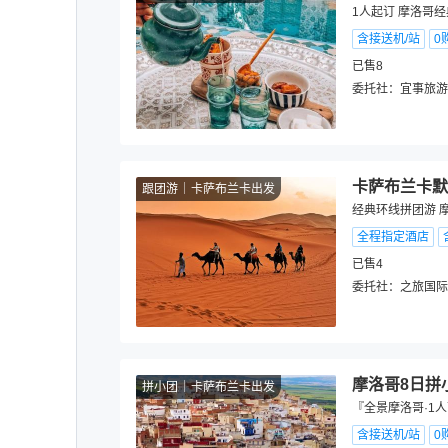
1人起订 摩洛哥
含接送机/站
0
已售8
委托社：
宜事旅游
卡萨布兰卡默
跟团游
卡萨布兰卡出发
经典环线拼团游 
全程指定酒店
已售4
委托社：
之旅国际
摩洛哥8日拼
拼小团
卡萨布兰卡出发
『全景摩洛哥·1人
含接送机/站
0