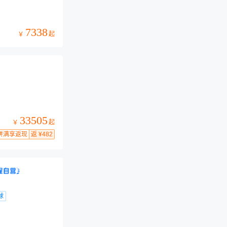
7338
起
￥
33505
起
￥
拼满享返现
返 ¥482
球