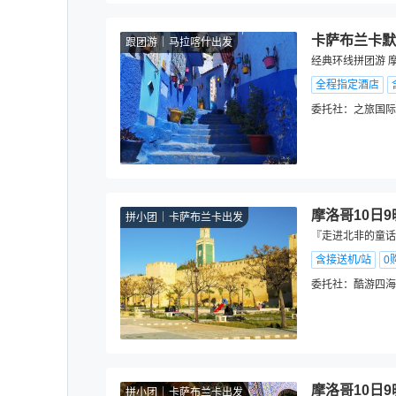
卡萨布兰卡默
跟团游
马拉喀什出发
经典环线拼团游 
全程指定酒店
委托社：
之旅国际
摩洛哥10日
拼小团
卡萨布兰卡出发
『走进北非的童话
含接送机/站
0
委托社：
酷游四海
摩洛哥10日
拼小团
卡萨布兰卡出发