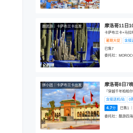
摩洛哥11日1
跟团游
卡萨布兰卡出发
卡萨布兰卡+马拉
暑期大促
含接
已售7
委托社：
MOROCC
摩洛哥8日7
拼小团
卡萨布兰卡出发
『穿越千年柏柏尔
含接送机/站
0
4.7
分
已售1
委托社：
酷游四海