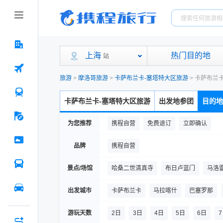
上海
热门目的地
站
旅游
>
摩洛哥旅游
>
卡萨布兰卡-塞塔特大区旅游
>
卡萨布兰
卡萨布兰卡-塞塔特大区旅游
出发地参团
目的地
为您推荐
携程自营
免费退订
立即确认
品牌
携程自营
景点/场馆
哈桑二世清真寺
布日卢蓝门
马洛
默罕默德五世广场
迈阿密海滨大道
出发城市
卡萨布兰卡
马拉喀什
巴塞罗那
游玩天数
2日
3日
4日
5日
6日