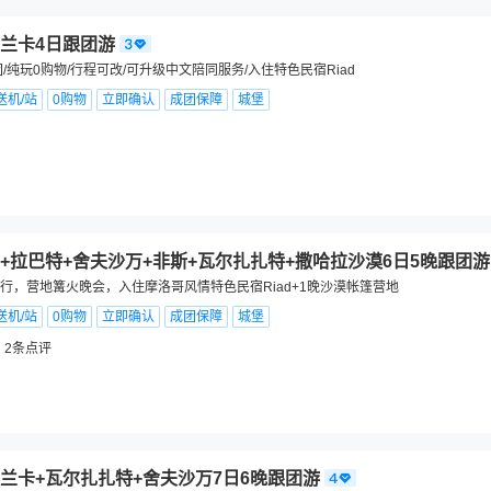
兰卡4日跟团游
/纯玩0购物/行程可改/可升级中文陪同服务/入住特色民宿Riad
送机/站
0购物
立即确认
成团保障
城堡
+拉巴特+舍夫沙万+非斯+瓦尔扎扎特+撒哈拉沙漠6日5晚跟团游
行，营地篝火晚会，入住摩洛哥风情特色民宿Riad+1晚沙漠帐篷营地
送机/站
0购物
立即确认
成团保障
城堡
2
条点评
兰卡+瓦尔扎扎特+舍夫沙万7日6晚跟团游