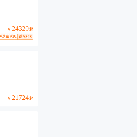
24320
起
￥
拼满享返现
返 ¥368
21724
起
￥