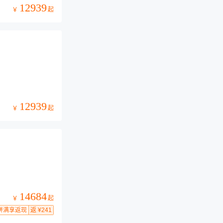
12939
起
￥
12939
起
￥
14684
起
￥
拼满享返现
返 ¥241