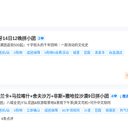
牙14日12晚拼小团
满团返现500起』十字街头的千年回响｜一部流动的文化史
送机/站
0购物
成团保障
0购物0自费活动
城堡
宫殿
清真寺
自选酒店
兰卡+马拉喀什+舍夫沙万+非斯+撒哈拉沙漠9日拼小团
小团』八城全览|YSL花园&权游取景地&景观下午茶|英文司机+可升中文陪同
送机/站
0购物
立即确认
成团保障
80岁须陪同
沙漠
宫殿
骑骆驼
热气
4
条点评