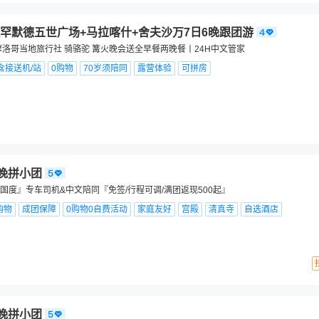
罕默德五世广场+马拉喀什+舍夫沙万7日6晚跟团游
摩洛哥当地旅行社 骑骆驼 篝火晚会送全早餐两晚餐丨24H中文管家
含接送机/站
0购物
70岁须陪同
露营体验
可拼房
9晚拼小团
国度』专车司机&中文陪同『免签/行程可调/满团返现500起』
购物
成团保障
0购物0自费活动
家庭友好
宫殿
清真寺
自选酒店
9晚拼小团