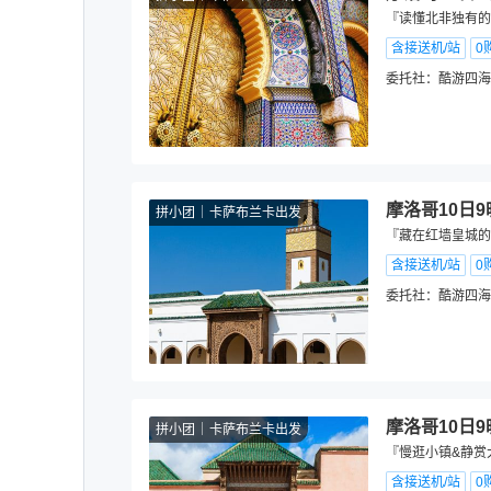
『读懂北非独有的
含接送机/站
0
委托社：
酷游四海
摩洛哥10日
拼小团
卡萨布兰卡出发
『藏在红墙皇城的
含接送机/站
0
委托社：
酷游四海
摩洛哥10日
拼小团
卡萨布兰卡出发
『慢逛小镇&静赏
含接送机/站
0