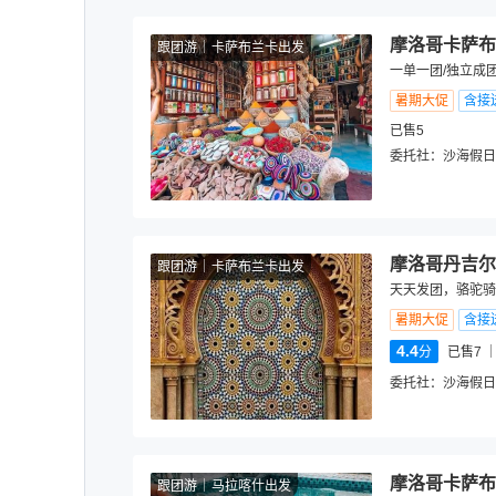
摩洛哥卡萨布
跟团游
卡萨布兰卡出发
一单一团/独立成团
暑期大促
含接
已售5
委托社：
沙海假日
摩洛哥丹吉尔
跟团游
卡萨布兰卡出发
天天发团，骆驼骑
暑期大促
含接
4.4
分
已售7
委托社：
沙海假日
摩洛哥卡萨布
跟团游
马拉喀什出发