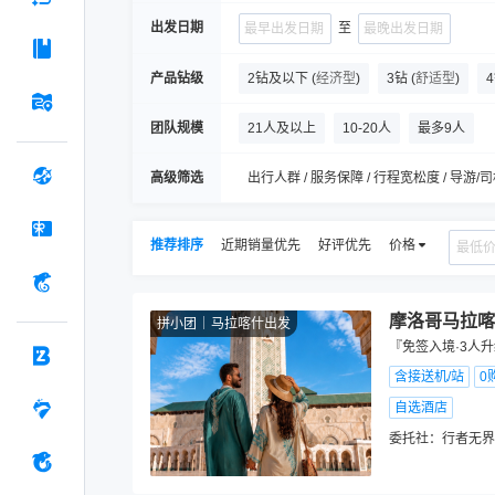
出发日期
至
产品钻级
2钻及以下
(
经济型
)
3钻
(
舒适型
)
团队规模
21人及以上
10-20人
最多9人
高级筛选
出行人群 / 服务保障 / 行程宽松度 / 导游/司
推荐排序
近期销量优先
好评优先
价格
摩洛哥马拉喀
拼小团
马拉喀什出发
『免签入境·3人
含接送机/站
0
自选酒店
委托社：
行者无界