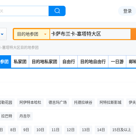
登录
目的地参团
卡-塞塔特大区目的地参团
参团
私家团
目的地私家团
自由行
目的地自由行
一日游
邮
雷勒花园
阿伊特本哈杜
德吉玛广场
托德拉峡谷
阿特拉斯影城
伊夫
舍夫沙万
乌达雅堡
巴希亚宫
穆罕默德五世陵墓
哈桑塔
大力神洞
拉巴特
丹吉尔
7日
8日
9日
10日
11日
12日
13日
14日
15日及以上