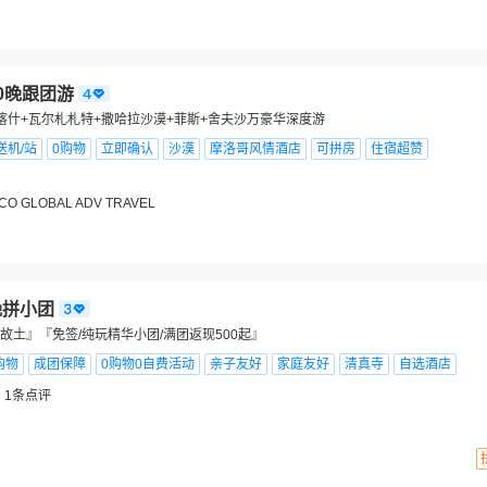
0晚跟团游
喀什+瓦尔札札特+撒哈拉沙漠+菲斯+舍夫沙万豪华深度游
送机/站
0购物
立即确认
沙漠
摩洛哥风情酒店
可拼房
住宿超赞
O GLOBAL ADV TRAVEL
晚拼小团
故土』『免签/纯玩精华小团/满团返现500起』
购物
成团保障
0购物0自费活动
亲子友好
家庭友好
清真寺
自选酒店
1
条点评