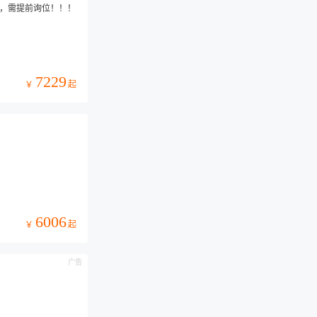
服，需提前询位！！！
7229
起
￥
6006
起
￥
广告