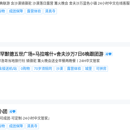
经典联游 含沙漠骑骆驼 沙漠落日露营 篝火晚会 舍夫沙万蓝色小镇 24小时中文在线客
购物
成团保障
露营体验
清真寺
罕默德五世广场+马拉喀什+舍夫沙万7日6晚跟团游
摩洛哥当地旅行社 骑骆驼 篝火晚会送全早餐两晚餐丨24H中文管家
含接送机/站
0购物
70岁须陪同
沙漠
露营体验
城堡
可拼房
小团
可成团·可定制·24小时中文管家』
购物
成团保障
清真寺