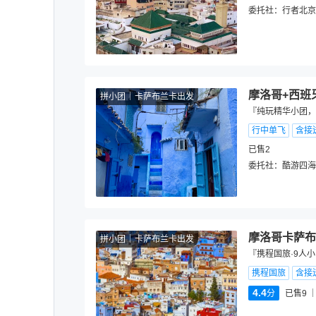
委托社：
行者北京
摩洛哥+西班
拼小团
卡萨布兰卡出发
『纯玩精华小团，
行中单飞
含接
已售2
委托社：
酷游四海
摩洛哥卡萨布
拼小团
卡萨布兰卡出发
『携程国旅·9人
携程国旅
含接
4.4
分
已售9