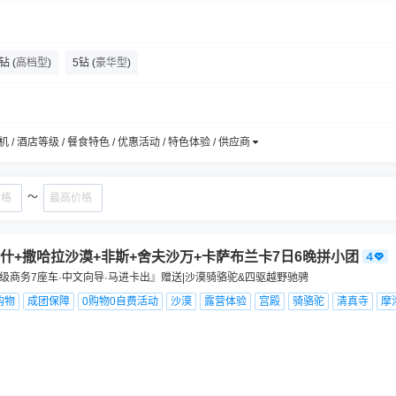
4钻
(
高档型
)
5钻
(
豪华型
)
机 / 酒店等级 / 餐食特色 / 优惠活动 / 特色体验 / 供应商
～
什+撒哈拉沙漠+非斯+舍夫沙万+卡萨布兰卡7日6晚拼小团
升级商务7座车·中文向导·马进卡出』赠送|沙漠骑骆驼&四驱越野驰骋
购物
成团保障
0购物0自费活动
沙漠
露营体验
宫殿
骑骆驼
清真寺
摩