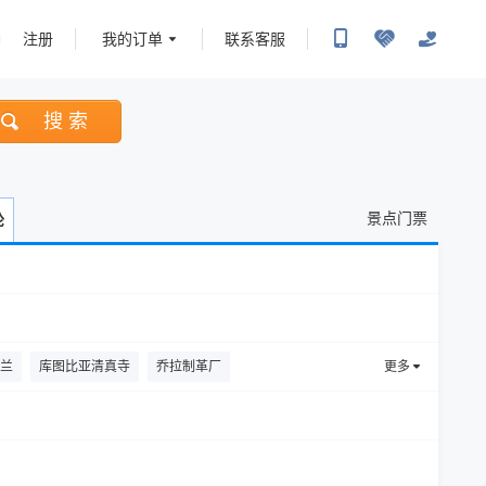
注册
我的订单
联系客服
搜 索
景点门票
轮
兰
库图比亚清真寺
乔拉制革厂
更多
斯帕特尔角
梅祖卡沙漠