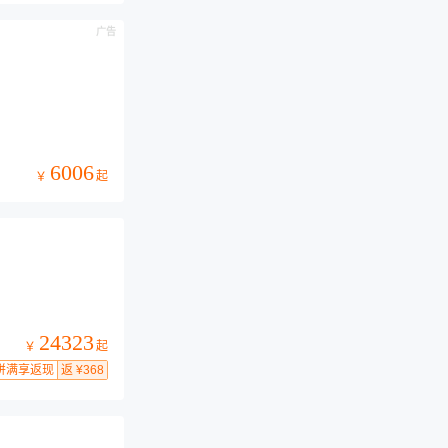
广告
6006
起
￥
24323
起
￥
拼满享返现
返 ¥368