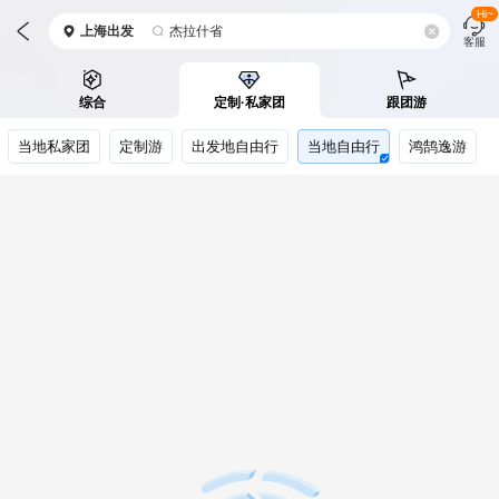
Hi~
上海
出发
杰拉什省
客服
综合
定制·私家团
跟团游
当地私家团
定制游
出发地自由行
当地自由行
鸿鹄逸游