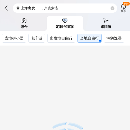
Hi~
上海
出发
卢克索省
客服
综合
定制·私家团
跟团游
当地拼小团
包车游
出发地自由行
当地自由行
鸿鹄逸游