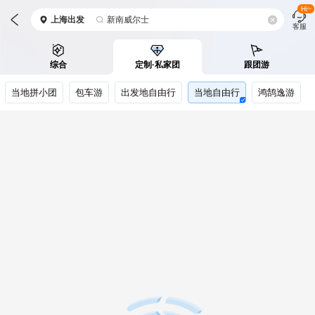
Hi~
上海
出发
新南威尔士
客服
综合
定制·私家团
跟团游
当地拼小团
包车游
出发地自由行
当地自由行
鸿鹄逸游