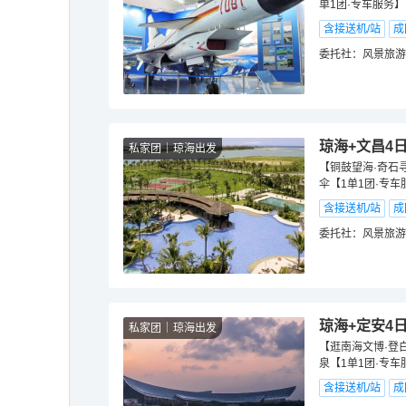
单1团·专车服务】
含接送机/站
成
委托社：
风景旅游
琼海+文昌4
私家团
琼海出发
【铜鼓望海·奇石
伞【1单1团·专车
含接送机/站
成
委托社：
风景旅游
琼海+定安4
私家团
琼海出发
【逛南海文博·登
泉【1单1团·专车
含接送机/站
成