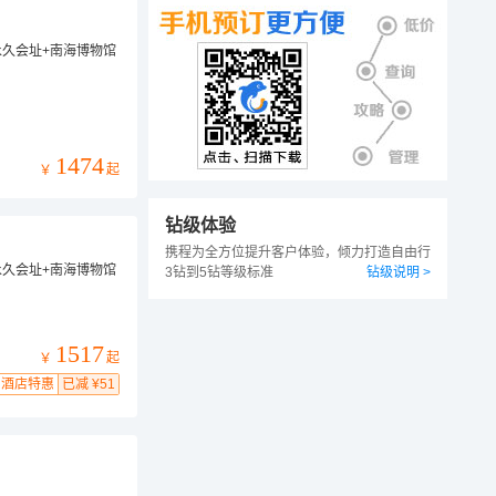
永久会址+南海博物馆
1474
起
￥
钻级体验
携程为全方位提升客户体验，倾力打造自由行
永久会址+南海博物馆
3钻到5钻等级标准
钻级说明 >
1517
起
￥
酒店特惠
已减 ¥51