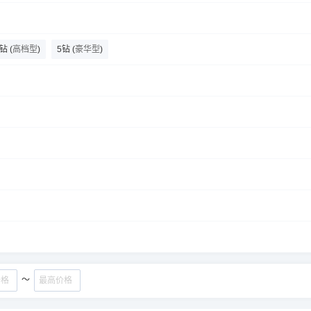
落的空间水族馆
文昌宋氏祖居
4钻
(
高档型
)
5钻
(
豪华型
)
～