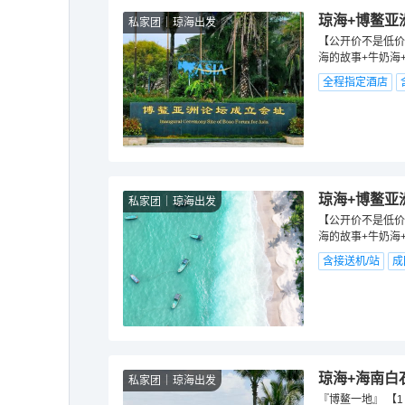
琼海+博鳌亚
私家团
琼海出发
【公开价不是低价
海的故事+牛奶海
全程指定酒店
琼海+博鳌亚
私家团
琼海出发
【公开价不是低价
海的故事+牛奶海
含接送机/站
成
琼海+海南白
私家团
琼海出发
『博鳌一地』 【