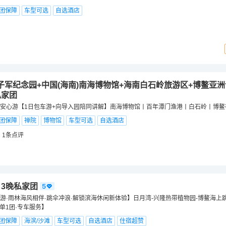
团保障
车型可选
自选酒店
子军纪念园+中国(海南)南海博物馆+海南白石岭旅游区+博鳌亚
私家团
安心游【1日包车游+向导入园陪同讲解】南海博物馆丨百年潭门渔港丨白石岭丨博鳌
团保障
禅院
博物馆
车型可选
自选酒店
1
条点评
日3晚私家团
游·雨林海风相伴·跳伞冲浪·解锁滨海休闲新体验】日月湾-兴隆热带植物园-博鳌海上
单1团·专车服务】
团保障
海滨/沙滩
车型可选
自选酒店
住宿超赞