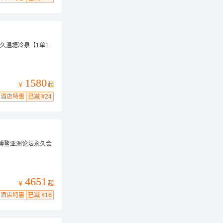
-久温塘冷泉【1单1
1580
起
￥
酒店特惠
已减 ¥24
-博鳌亚洲论坛永久会
4651
起
￥
酒店特惠
已减 ¥16