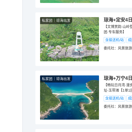
琼海+定安4
私家团
琼海出发
【文博赏韵·山岭
团·专车服务】
含接送机/站
成
委托社：
风景旅游
琼海+万宁4
私家团
琼海出发
【畅玩日月湾·漫
址-玉带滩【1单1
含接送机/站
成
委托社：
风景旅游