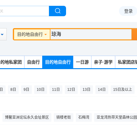
登录
目的地自由行
目的地私家团
自由行
目的地自由行
一日游
亲子·游学
私家团店
7日
8日
9日
10日
11日
12日
13日
14日
15日及以上
博鳌亚洲论坛永久会址景区
骑楼老街
石梅湾
亚龙湾热带天堂森林公园
国(海南)南海博物馆
日月湾
雷琼海口火山群世界地质公园
海南槟榔谷黎苗