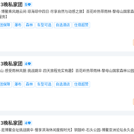
日3晚私家团
·博鳌乘风踏云间·琼海琼中四日·尽享自然与动感之旅】百花岭热带雨林-黎母山国家森
服务】
团保障
瀑布
森林
车型可选
自选酒店
住宿超赞
日3晚私家团
山·感受雨林风貌·挑战跳伞·四天旅程充实有趣】百花岭热带雨林-黎母山国家森林公园
团保障
瀑布
森林
车型可选
自选酒店
住宿超赞
日3晚私家团
·逛博鳌会址挑战跳伞·慢享滨海休闲度假时光】铜鼓岭-石头公园-博鳌亚洲论坛永久会