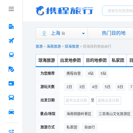
上海
热门目的地
站
旅游
>
海南旅游
>
琼海旅游
>
琼海目的地自由行
琼海旅游
出发地参团
目的地参团
私家团
为您推荐
携程自营
4钻
5钻
游玩天数
2日
3日
4日
5日
6日
出发日期
至
景点/场馆
海南铜鼓岭景区
三亚南山文化旅游区
天涯海角
神州半岛旅游区-灯塔
中
旅游方式
私家团
自由行