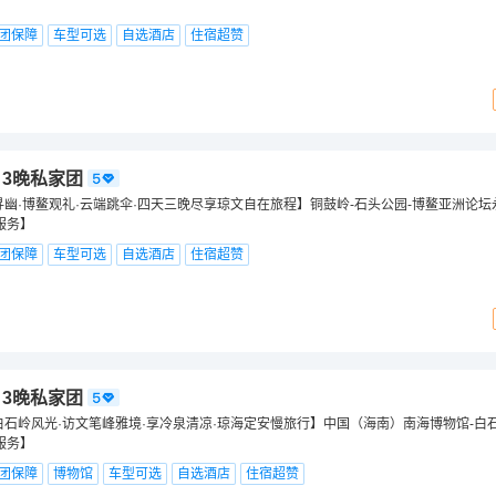
团保障
车型可选
自选酒店
住宿超赞
日3晚私家团
寻幽·博鳌观礼·云端跳伞·四天三晚尽享琼文自在旅程】铜鼓岭-石头公园-博鳌亚洲论坛
服务】
团保障
车型可选
自选酒店
住宿超赞
日3晚私家团
白石岭风光·访文笔峰雅境·享冷泉清凉·琼海定安慢旅行】中国（海南）南海博物馆-白石
服务】
团保障
博物馆
车型可选
自选酒店
住宿超赞