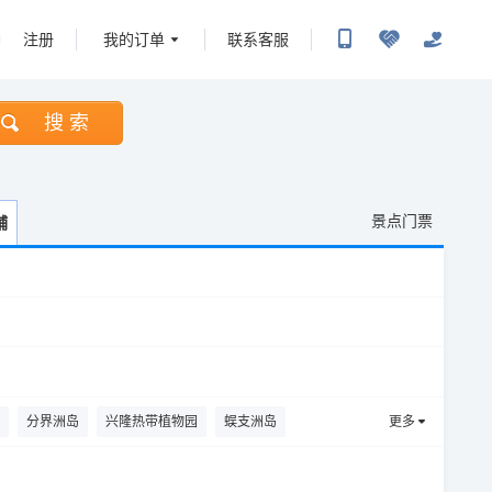
注册
我的订单
联系客服
搜 索
景点门票
铺
分界洲岛
兴隆热带植物园
蜈支洲岛
更多
文化旅游区
巴厘村
东坡书院