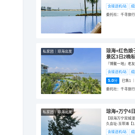
含接送机/站
成
委托社：
千寻旅行
琼海+红色娘
私家团
琼海出发
景区3日2晚
『博鳌一地』老友
含接送机/站
成
5.0
分
已售1
委托社：
千寻旅行
琼海+万宁4
私家团
琼海出发
【琼海万宁双城漫
久会址-玉带滩【1
含接送机/站
成