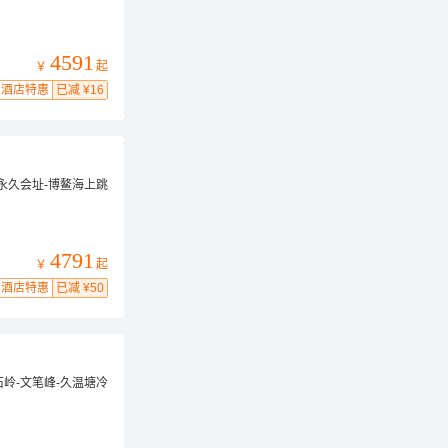
4591
起
￥
酒店特惠
已减 ¥16
永久会址-博鳌海上跳
4791
起
￥
酒店特惠
已减 ¥50
岭-文笔峰-久温塘冷