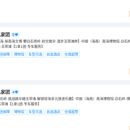
私家团
海·探南海文博·攀白石奇岭·跃空跳伞·漫步玉带滩畔】中国（海南）南海博物馆-白石岭
-玉带滩【1单1团·专车服务】
团保障
博物馆
车型可选
自选酒店
住宿超赞
私家团
石岭·挑战跳伞踏玉带滩·解锁琼海多元旅途乐趣】中国（海南）南海博物馆-白石岭-博
玉带滩【1单1团·专车服务】
团保障
博物馆
车型可选
自选酒店
住宿超赞