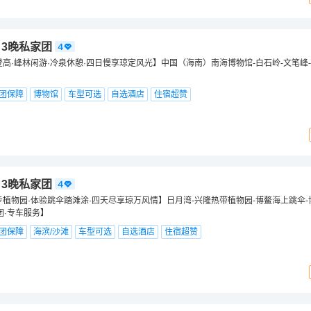
日3晚私家团
登高·峰林闲游·冷泉休憩·四日慢享琼定风光】中国（海南）南海博物馆-白石岭-文笔峰
团保障
博物馆
车型可选
自选酒店
住宿超赞
日3晚私家团
步植物园·体验跳伞踏滩涂·四天尽享琼万风情】日月湾-兴隆热带植物园-博鳌海上跳伞
团·专车服务】
团保障
海滨/沙滩
车型可选
自选酒店
住宿超赞