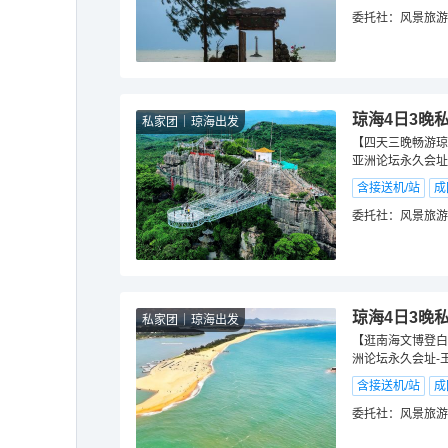
委托社：
风景旅游
琼海4日3晚
私家团
琼海出发
【四天三晚畅游琼
亚洲论坛永久会址
含接送机/站
成
委托社：
风景旅游
琼海4日3晚
私家团
琼海出发
【逛南海文博登白
洲论坛永久会址-
含接送机/站
成
委托社：
风景旅游