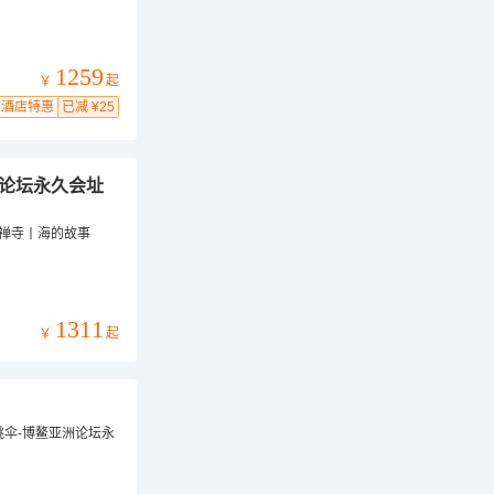
1259
起
￥
酒店特惠
已减 ¥25
洲论坛永久会址
禅寺丨海的故事
1311
起
￥
跳伞-博鳌亚洲论坛永