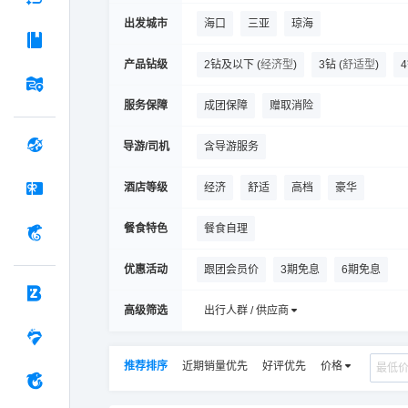
海花岛旅游度假区
三亚亚特兰蒂斯失
出发城市
海口
三亚
琼海
产品钻级
2钻及以下
(
经济型
)
3钻
(
舒适型
)
服务保障
成团保障
赠取消险
导游/司机
含导游服务
酒店等级
经济
舒适
高档
豪华
餐食特色
餐食自理
优惠活动
跟团会员价
3期免息
6期免息
高级筛选
出行人群 / 供应商
推荐排序
近期销量优先
好评优先
价格