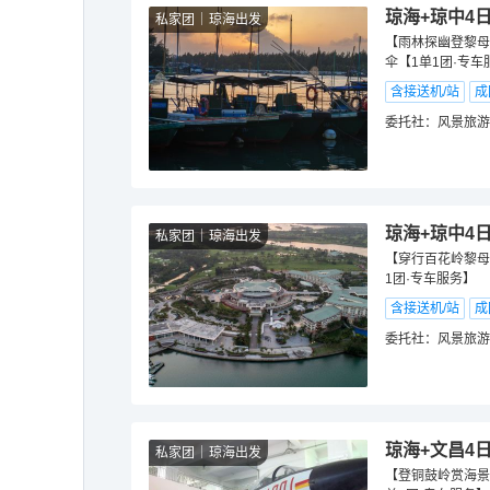
琼海+琼中4
私家团
琼海出发
【雨林探幽登黎母
伞【1单1团·专车
含接送机/站
成
委托社：
风景旅游
琼海+琼中4
私家团
琼海出发
【穿行百花岭黎母
1团·专车服务】
含接送机/站
成
委托社：
风景旅游
琼海+文昌4
私家团
琼海出发
【登铜鼓岭赏海景