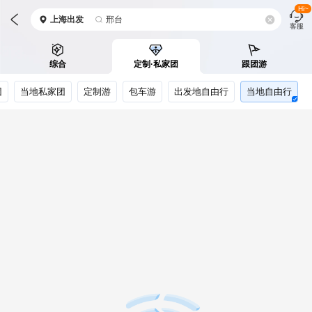
Hi~
上海
出发
邢台
客服
综合
定制·私家团
跟团游
团
当地私家团
定制游
包车游
出发地自由行
当地自由行