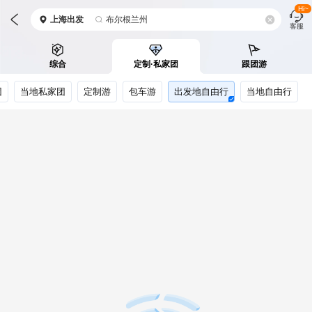
Hi~
上海
出发
布尔根兰州
客服
综合
定制·私家团
跟团游
团
当地私家团
定制游
包车游
出发地自由行
当地自由行