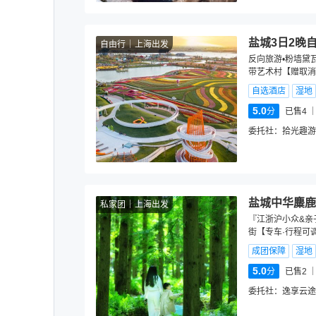
盐城3日2晚
自由行
上海出发
反向旅游•粉墙黛
带艺术村【赠取消
自选酒店
湿地
5.0
分
已售4
委托社：
拾光趣游
盐城中华麋鹿
私家团
上海出发
『江浙沪小众&亲
街【专车·行程可
成团保障
湿地
5.0
分
已售2
委托社：
逸享云途