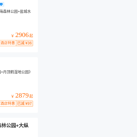
黄海森林公园+盐城水
2906
起
￥
酒店特惠
已减 ¥36
园+丹顶鹤湿地公园》
2879
起
￥
酒店特惠
已减 ¥97
森林公园+大纵