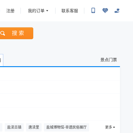
注册
我的订单
联系客服
搜 索
景点门票
铺
盐渎古镇
唐渎里
盐城博物馆-非遗民俗展厅
更多