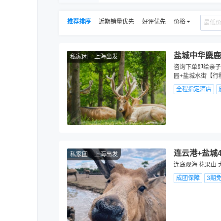
推荐排序
近期销量优先
好评优先
价格
盐城中华麋鹿
私家团
上海出发
咨询下单即给亲子
园+盐城水街【行
全程指定酒店
连云港+盐城
私家团
上海出发
连岛观海 花果山 
成团保障
3期