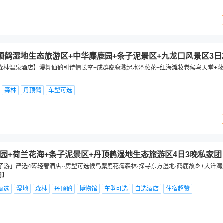
顶鹤湿地生态旅游区+中华麋鹿园+条子泥景区+九龙口风景区3日
森林温泉酒店】漫舞仙鹤引诗情长空+成群麋鹿溅起水泽葱花+红海滩妆卷候鸟天堂+
森林
丹顶鹤
车型可选
园+荷兰花海+条子泥景区+丹顶鹤湿地生态旅游区4日3晚私家团
子游」严选4砖轻奢酒店··房型可选候鸟麋鹿花海森林·探寻东方湿地·鹤鹿故乡+大洋
调】
甄选
湿地
森林
丹顶鹤
博物馆
车型可选
自选酒店
住宿超赞