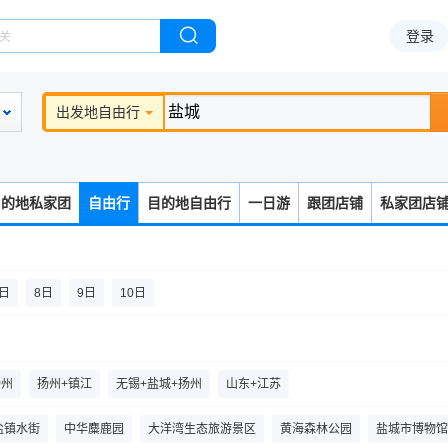
登录
出发地自由行
目的地私家团
自由行
目的地自由行
一日游
跟团店铺
私家团店
7日
8日
9日
10日
扬州
扬州+镇江
无锡+盐城+扬州
山东+江苏
盐镇水街
中华麋鹿园
大洋湾生态旅游景区
黄海森林公园
盐城市博物馆