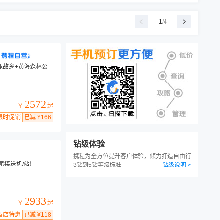
1
/
4
鹿故乡+黄海森林公
2572
起
￥
限时促销
已减 ¥166
钻级体验
携程为全方位提升客户体验，倾力打造自由行
尾接送机/站！
3钻到5钻等级标准
钻级说明 >
2933
起
￥
酒店特惠
已减 ¥118