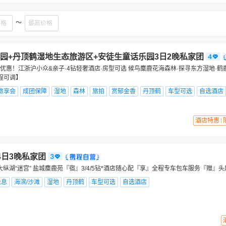
～
园+丹顶鹤湿地生态旅游区+安徒生童话乐园3日2晚私家团
优惠！江浙沪小众&亲子·4钻轻奢酒店·房型可选 候鸟麋鹿花海森林·探寻东方湿地·鹤
程可调】
旅享会
成团保障
湿地
森林
旅拍
赏郁金香
丹顶鹤
车型可选
自选酒店
酒店特惠
4日3晚私家团
大纵湖“迷宫” 盐城麋鹿苑『宿』3/4/5钻*酒店随心配『享』全程专车包车服务『赠』头
免息
海滨/沙滩
湿地
丹顶鹤
车型可选
自选酒店