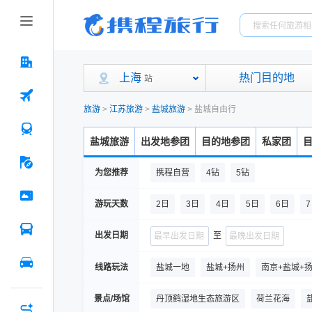
上海
热门目的地
站
旅游
>
江苏旅游
>
盐城旅游
>
盐城自由行
盐城旅游
出发地参团
目的地参团
私家团
为您推荐
携程自营
4钻
5钻
游玩天数
2日
3日
4日
5日
6日
出发日期
至
线路玩法
盐城一地
盐城+扬州
南京+盐城+
景点/场馆
丹顶鹤湿地生态旅游区
荷兰花海