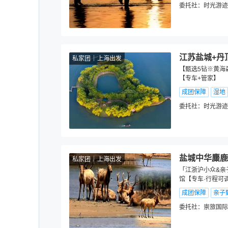
委托社：
时光游迹
江苏盐城+丹
私家团
上海出发
【甄选5钻※黄海
【专车+管家】
成团保障
湿地
委托社：
时光游迹
盐城中华麋鹿
私家团
上海出发
「江浙沪小众&亲
馆【专车·行程可
成团保障
亲子
委托社：
崇旅国际