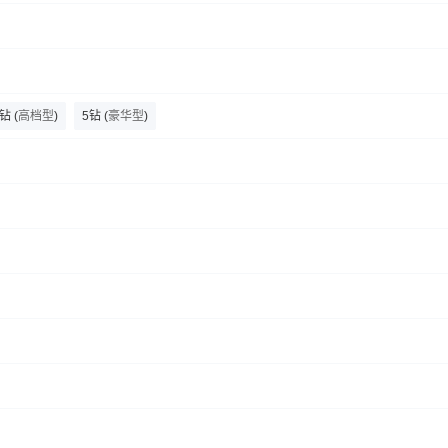
瘦西湖
大明寺
条子泥景区
东关街历史街区
千垛景区
个园
4钻
(
高档型
)
5钻
(
豪华型
)