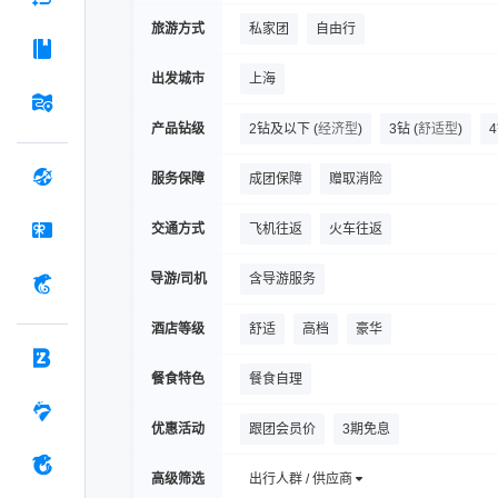
盐城博物馆-盐梅堂
李中水上森林公园
旅游方式
私家团
自由行
出发城市
上海
产品钻级
2钻及以下
(
经济型
)
3钻
(
舒适型
)
服务保障
成团保障
赠取消险
交通方式
飞机往返
火车往返
导游/司机
含导游服务
酒店等级
舒适
高档
豪华
餐食特色
餐食自理
优惠活动
跟团会员价
3期免息
高级筛选
出行人群 / 供应商