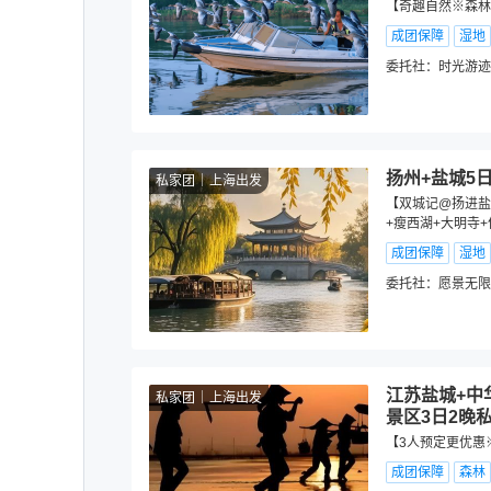
【奇趣自然※森林
成团保障
湿地
委托社：
时光游迹
扬州+盐城5
私家团
上海出发
【双城记@扬进盐
+瘦西湖+大明寺
成团保障
湿地
委托社：
愿景无限
江苏盐城+中
私家团
上海出发
景区3日2晚
【3人预定更优惠
成团保障
森林