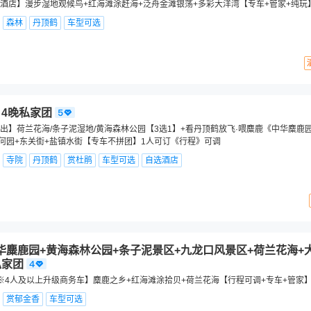
酒店】漫步湿地观候鸟+红海滩涂赶海+泛舟金滩银荡+多彩大洋湾【专车+管家+纯玩
森林
丹顶鹤
车型可选
日4晚私家团
出】荷兰花海/条子泥湿地/黄海森林公园【3选1】+看丹顶鹤放飞·喂麋鹿《中华麋鹿
+何园+东关街+盐镇水街【专车不拼团】1人可订《行程》可调
寺院
丹顶鹤
赏杜鹃
车型可选
自选酒店
华麋鹿园+黄海森林公园+条子泥景区+九龙口风景区+荷兰花海+
私家团
※4人及以上升级商务车】麋鹿之乡+红海滩涂拾贝+荷兰花海【行程可调+专车+管家
赏郁金香
车型可选