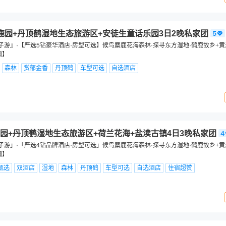
鹿园+丹顶鹤湿地生态旅游区+安徒生童话乐园3日2晚私家团
子游』·【严选5钻豪华酒店·房型可选】候鸟麋鹿花海森林·探寻东方湿地·鹤鹿故乡+
调】
森林
赏郁金香
丹顶鹤
车型可选
自选酒店
园+丹顶鹤湿地生态旅游区+荷兰花海+盐渎古镇4日3晚私家团
子游」·「严选4钻品牌酒店·房型可选」候鸟麋鹿花海森林·探寻东方湿地·鹤鹿故乡+
调】
甄选
双酒店
湿地
森林
丹顶鹤
车型可选
自选酒店
住宿超赞