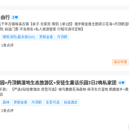
自由行
瓦千年古镇珠溪古镇【亲子·合家欢·情侣·1单1团】漫步郁金香主题荷兰花海+丹顶鹤
险·自选门票·不含用车+私人旅游管家·行程可调可定制】
赠取消险(最多赔500)
赏郁金香
丹顶鹤
1
条点评
酒店特惠
园+丹顶鹤湿地生态旅游区+安徒生童话乐园3日2晚私家团
子游』·【严选4钻轻奢酒店·房型可选】候鸟麋鹿花海森林·探寻东方湿地·鹤鹿故乡+
调】
森林
赏郁金香
丹顶鹤
车型可选
自选酒店
1
条点评