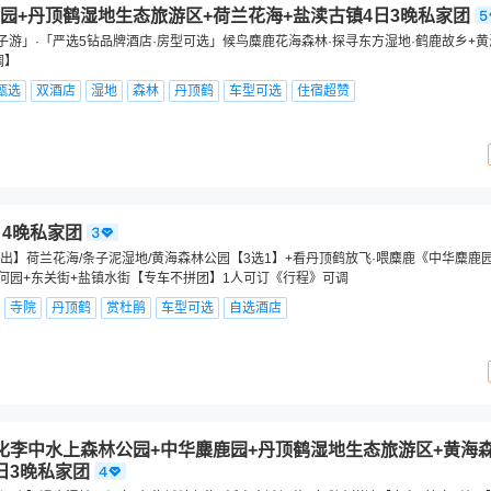
园+丹顶鹤湿地生态旅游区+荷兰花海+盐渎古镇4日3晚私家团
子游」·「严选5钻品牌酒店·房型可选」候鸟麋鹿花海森林·探寻东方湿地·鹤鹿故乡+
调】
甄选
双酒店
湿地
森林
丹顶鹤
车型可选
住宿超赞
日4晚私家团
出】荷兰花海/条子泥湿地/黄海森林公园【3选1】+看丹顶鹤放飞·喂麋鹿《中华麋鹿
+何园+东关街+盐镇水街【专车不拼团】1人可订《行程》可调
寺院
丹顶鹤
赏杜鹃
车型可选
自选酒店
化李中水上森林公园+中华麋鹿园+丹顶鹤湿地生态旅游区+黄海
日3晚私家团