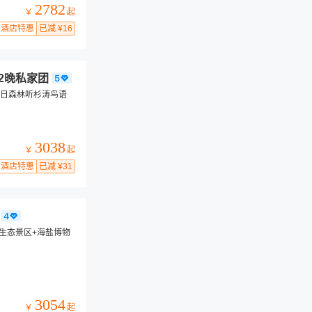
2782
起
￥
酒店特惠
已减 ¥16
2晚私家团
蔽日森林听杉涛鸟语
3038
起
￥
酒店特惠
已减 ¥31
湾生态景区+海盐博物
3054
起
￥