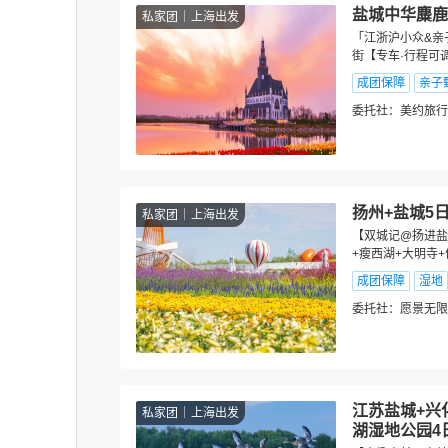
盐城中华麋鹿
私家团
上海出发
「江浙沪小众&亲
街【专车·行程可
成团保障
亲子
委托社：
美约旅行
扬州+盐城5
私家团
上海出发
【双城记@扬进盐
+瘦西湖+大明寺
成团保障
湿地
委托社：
愿景无限
江苏盐城+兴
私家团
上海出发
湖湿地公园4