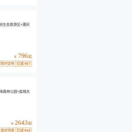
湿地生态旅游区+潮间
796
起
￥
限时促销
已减 ¥67
黄海森林公园+盐城水
2643
起
￥
酒店特惠
已减 ¥44