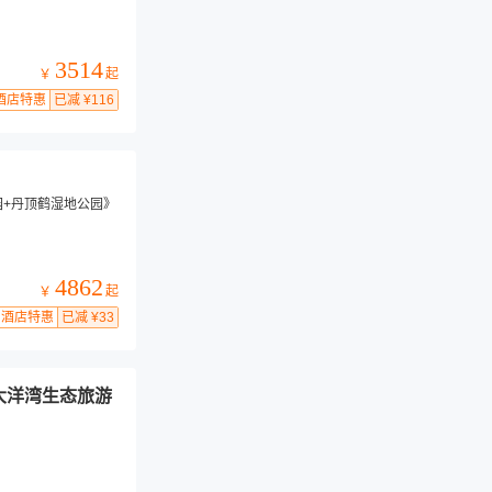
】
3514
起
￥
酒店特惠
已减 ¥116
园+丹顶鹤湿地公园》
4862
起
￥
酒店特惠
已减 ¥33
大洋湾生态旅游
】