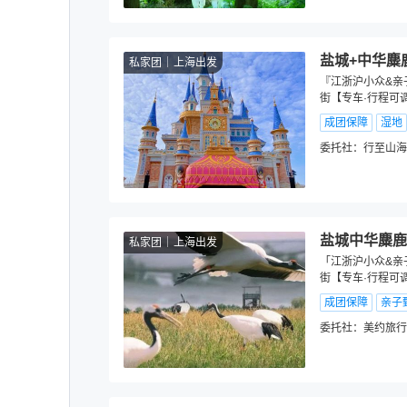
盐城+中华麋
私家团
上海出发
『江浙沪小众&亲
街【专车·行程可
成团保障
湿地
委托社：
行至山海
盐城中华麋鹿
私家团
上海出发
「江浙沪小众&亲
街【专车·行程可
成团保障
亲子
委托社：
美约旅行