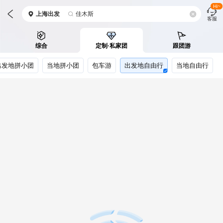
Hi~
上海
出发
佳木斯
客服
综合
定制·私家团
跟团游
出发地拼小团
当地拼小团
包车游
出发地自由行
当地自由行