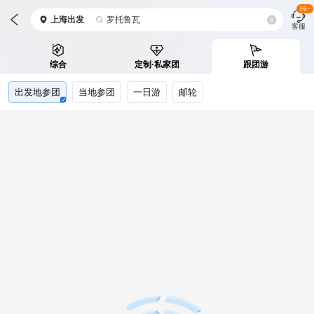
Hi~
上海
出发
罗托鲁瓦
客服
综合
定制·私家团
跟团游
出发地参团
当地参团
一日游
邮轮