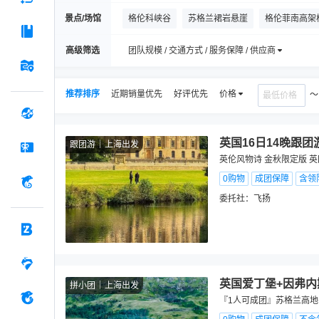
景点/场馆
格伦科峡谷
苏格兰裙岩悬崖
格伦菲南高架
福斯桥
斯凯岛
爱丁堡城堡
卡尔顿山
高级筛选
团队规模 / 交通方式 / 服务保障 / 供应商
司各特纪念塔
爱丁堡大学
推荐排序
近期销量优先
好评优先
价格
英国16日14晚跟团
跟团游
上海出发
英伦风物诗 金秋限定版 英
0购物
成团保障
含领
委托社：
飞扬
英国爱丁堡+因弗内
拼小团
上海出发
『1人可成团』苏格兰高地