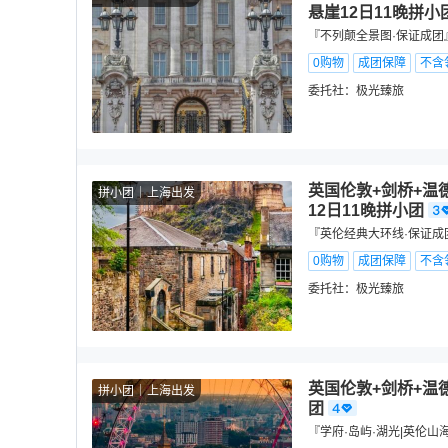
悬崖12日11晚拼小
『不列颠全景图·保证成团
0购物
成团保障
不含
委托社：
极光臻旅
英国伦敦+剑桥+温
拼小团
上海出发
12日11晚拼小团
『英伦经典大环线·保证成
0购物
成团保障
不含
委托社：
极光臻旅
英国伦敦+剑桥+温
拼小团
上海出发
团
『学府·岛屿·湖光|英伦