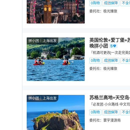
0购物
成团保障
不含
委托社：
极光臻旅
英国伦敦+爱丁堡+
拼小团
上海出发
晚拼小团
『机酒可更改|一次走完英
0购物
成团保障
不含
委托社：
极光臻旅
苏格兰高地+天空岛
拼小团
上海出发
『必发团·小众路线·中文
0购物
成团保障
不含
委托社：
寰宇漫游局