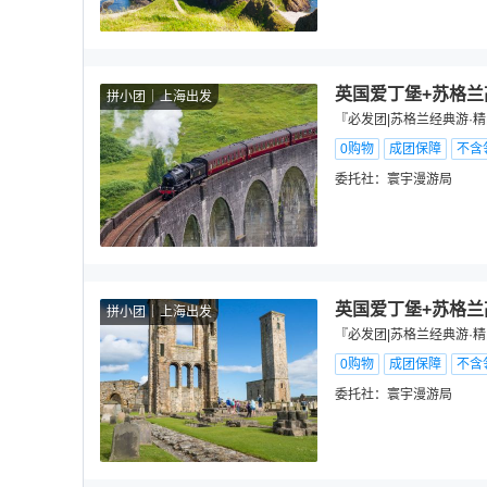
英国爱丁堡+苏格兰
拼小团
上海出发
『必发团|苏格兰经典游·精
0购物
成团保障
不含
委托社：
寰宇漫游局
英国爱丁堡+苏格兰
拼小团
上海出发
『必发团|苏格兰经典游·精
0购物
成团保障
不含
委托社：
寰宇漫游局