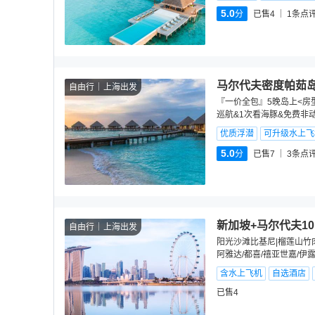
5.0
分
已售4
1
条点
马尔代夫密度帕茹岛
自由行
上海出发
『一价全包』5晚岛上<房型
巡航&1次看海豚&免费非
优质浮潜
可升级水上飞
5.0
分
已售7
3
条点
新加坡+马尔代夫1
自由行
上海出发
阳光沙滩比基尼|榴莲山竹
阿雅达/都喜/禧亚世嘉/伊
含水上飞机
自选酒店
已售4