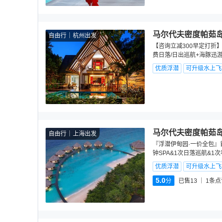
马尔代夫密度帕茹岛
自由行
杭州出发
【咨询立减300早定打折】
费日落/日出巡航+海豚迅
优质浮潜
可升级水上飞
马尔代夫密度帕茹岛
自由行
上海出发
『浮潜伊甸园·一价全包』首
钟SPA&1次日落巡航&1
优质浮潜
可升级水上飞
5.0
分
已售13
1
条点