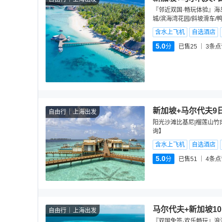
『邻近双国·畅玩体验』海岛
城/滨海湾花园/斜坡滑车/
含水上飞机
自选酒店
5.0
分
已售25
3
条点
新加坡+马尔代夫9
自由行
上海出发
阳光沙滩比基尼|榴莲山竹
询】
含水上飞机
自选酒店
5.0
分
已售51
4
条点
马尔代夫+新加坡1
自由行
上海出发
『双国免签·欢乐畅玩』浪漫