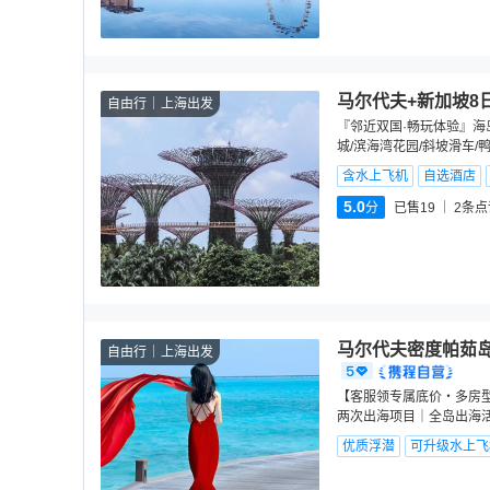
马尔代夫+新加坡8
自由行
上海出发
『邻近双国·畅玩体验』海岛
城/滨海湾花园/斜坡滑车/
含水上飞机
自选酒店
5.0
分
已售19
2
条点
马尔代夫密度帕茹岛Mee
自由行
上海出发
【客服领专属底价・多房型
两次出海项目｜全岛出海活动
优质浮潜
可升级水上飞