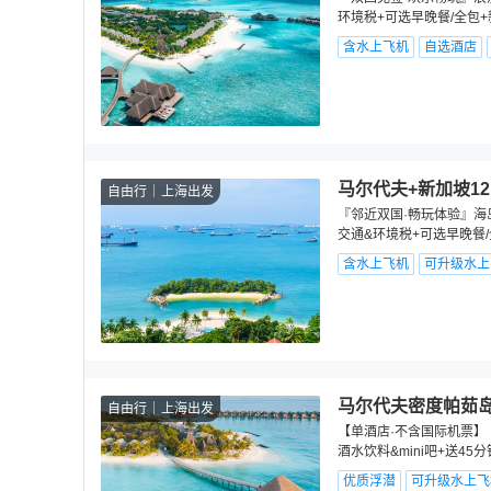
环境税+可选早晚餐/全包+
含水上飞机
自选酒店
马尔代夫+新加坡12
自由行
上海出发
『邻近双国·畅玩体验』海岛
交通&环境税+可选早晚餐/
含水上飞机
可升级水上
马尔代夫密度帕茹岛
自由行
上海出发
【单酒店·不含国际机票】
酒水饮料&mini吧+送45
优质浮潜
可升级水上飞