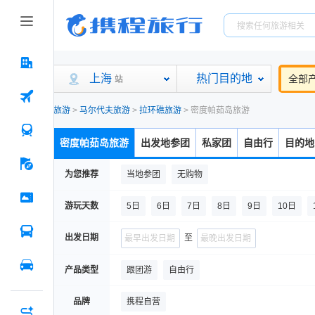
上海
热门目的地
全部
站
旅游
>
马尔代夫旅游
>
拉环礁旅游
>
密度帕茹岛旅游
密度帕茹岛旅游
出发地参团
私家团
自由行
目的地
为您推荐
当地参团
无购物
游玩天数
5日
6日
7日
8日
9日
10日
出发日期
至
产品类型
跟团游
自由行
品牌
携程自营