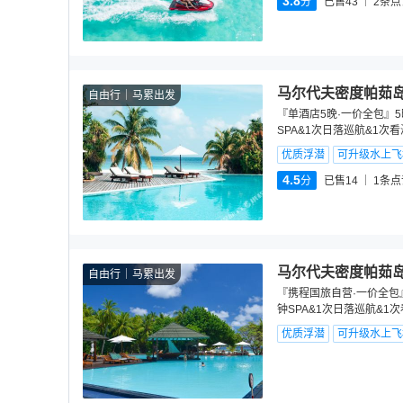
3.8
分
已售43
2
条点
马尔代夫密度帕茹岛
自由行
马累出发
『单酒店5晚·一价全包』5
SPA&1次日落巡航&1次
优质浮潜
可升级水上飞
4.5
分
已售14
1
条点
马尔代夫密度帕茹岛
自由行
马累出发
『携程国旅自营·一价全包』
钟SPA&1次日落巡航&1
优质浮潜
可升级水上飞