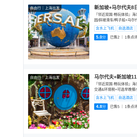
新加坡+马尔代夫8
自由行
上海出发
『邻近双国·畅玩体验』海岛
园/斜坡滑车/鸭子船+马尔
含水上飞机
自选酒店
5.0
分
已售2
1
条点
马尔代夫+新加坡11
自由行
上海出发
『邻近双国·畅玩体验』海岛
交通&环境税+可选早晚餐/
含水上飞机
自选酒店
4.8
分
已售5
1
条点