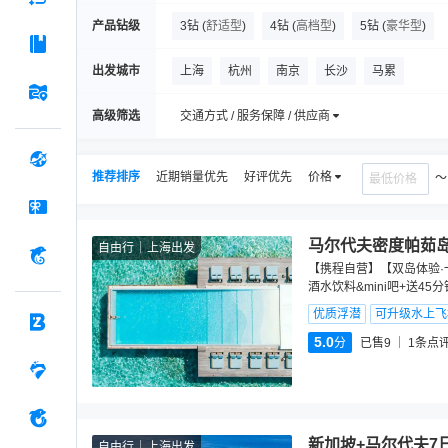
产品钻级
3钻
(
舒适型
)
4钻
(
高档型
)
5钻
(
豪华型
)
出发城市
上海
杭州
南京
长沙
马累
高级筛选
交通方式 / 服务保障 / 供应商
推荐排序
近期销量优先
好评优先
价格
马尔代夫密度帕茹岛
自由行
上海出发
【携程自营】【双岛体验·
酒水饮料&mini吧+送45
优质浮潜
可升级水上飞
5.0
分
已售9
1
条点
新加坡+马尔代夫7
自由行
上海出发