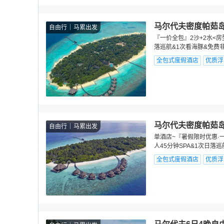
马尔代夫密度帕茹岛M
自由行
马累出发
『一价全包』2沙+2水<房
落巡航&1次看海豚&免费
全包式度假酒店
优质浮
马尔代夫密度帕茹岛
自由行
马累出发
单酒店~『暑假限时优惠·一
人45分钟SPA&1次日落
全包式度假酒店
优质浮