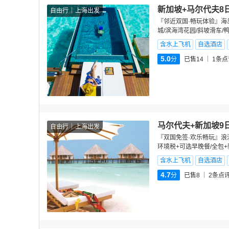
新加坡+马尔代夫8
自由行
上海出发
『邻近双国·畅玩体验』海岛
城/滨海湾花园/斜坡滑车/
含水上飞机
自选酒店
5.0
分
已售14
1
条点
马尔代夫+新加坡9
自由行
上海出发
『双国免签·欢乐畅玩』浪漫
环境税+可选早晚餐/全包+
含水上飞机
自选酒店
4.7
分
已售8
2
条点