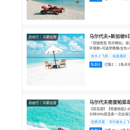
马尔代夫+新加坡9
自由行
马累出发
『双国免签·欢乐畅玩』浪漫
环境税+可选早晚餐/全包+
含水上飞机
自选酒店
5.0
分
已售2
1
条点
马尔代夫密度帕茹岛
自由行
马累出发
【双岛游】【密度帕茹2-4晚
分钟SPA/双岛各一次出海
优质浮潜
可升级水上飞