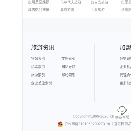
出境景区推荐
：
马尔代夫旅游
普吉岛旅游
巴厘
澳大利亚旅游
毛里求斯旅游
苏梅
境内热门推荐
：
北京旅游
上海旅游
杭州
柬埔寨旅游
英国旅游
东京
广州旅游
九寨沟旅游
三亚
泉州旅游
深圳旅游
西安
澳门旅游
台湾旅游
旅游资讯
加
宾馆索引
攻略索引
分销联
机票索引
网站导航
企业礼
旅游索引
邮轮索引
代理合
企业差旅索引
更多加
Copyright©
1999-
2026
,
ctrip.com
. Al
联系客服
沪公网备31010502002731号
丨
互联网药