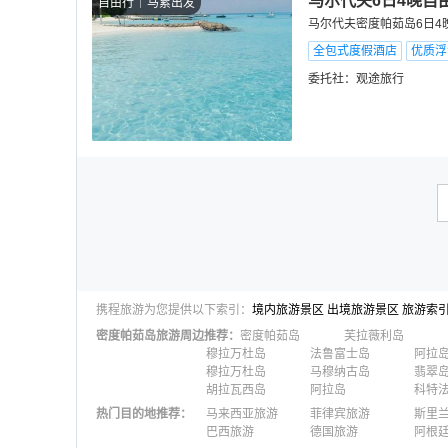
马尔代夫6日4晚自
自由行
马累出发
马尔代夫密度帕茹岛6日4
全包式度假酒店
优质浮
委托社：
观途旅行
携程旅游为您提供以下索引：
境内旅游景区
出境旅游景区
旅游索
密度帕茹岛
旅游周边推荐：
密度帕茹岛
芙拉薇利岛
穆拉万杜岛
法鲁富士岛
阿拉
穆拉万杜岛
马穆纳古岛
翡翠
胡拉瓦西岛
阿拉岛
科特
热门目的地推荐
：
马来西亚旅游
菲律宾旅游
斯里
巴西旅游
德国旅游
阿根