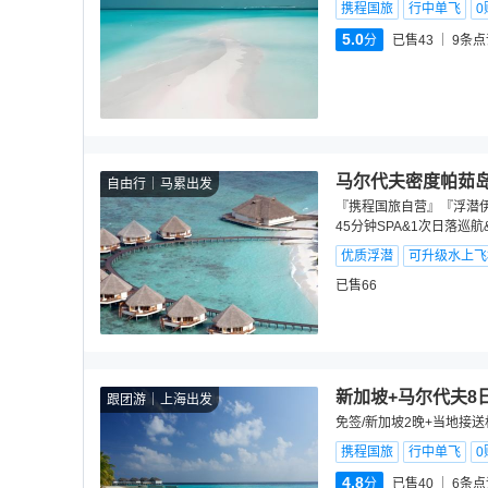
携程国旅
行中单飞
0
5.0
分
已售43
9
条点
马尔代夫密度帕茹岛
自由行
马累出发
『携程国旅自营』『浮潜伊
45分钟SPA&1次日落巡
优质浮潜
可升级水上飞
已售66
新加坡+马尔代夫8
跟团游
上海出发
免签/新加坡2晚+当地接
携程国旅
行中单飞
0
4.8
分
已售40
6
条点