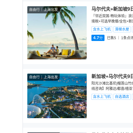
马尔代夫+新加坡9
自由行
上海出发
『邻近双国·畅玩体验』浪漫
境税+可选早晚餐/全包+
含水上飞机
滑梯水屋
4.7
分
已售5
1
条点
新加坡+马尔代夫9
自由行
上海出发
阳光沙滩比基尼|榴莲山竹
线咨询】阿雅达/都喜/禧亚
含水上飞机
自选酒店