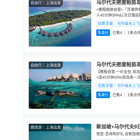
马尔代夫密度帕茹岛
自由行
上海出发
<携程国旅自营>『浮潜伊
人45分钟SPA&1次日落
优质浮潜
可升级水上飞
5.0
分
已售4
1
条点
马尔代夫密度帕茹岛
自由行
上海出发
【携程自营·一价全包·双岛
+送45分钟SPA/双岛各
优质浮潜
可升级水上飞
5.0
分
已售4
1
条点
新加坡+马尔代夫9
跟团游
上海出发
免签·咨询有好礼 含新加