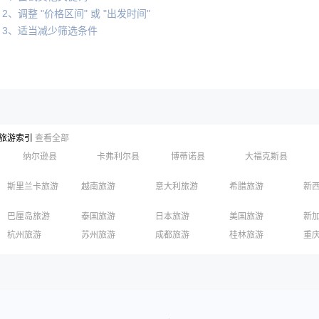
2、调整 "价格区间" 或 "出发时间"
3、适当减少筛选条件
旅游索引
查看全部
纳尔逊县
卡弗利尔县
博蒂诺县
大福克斯县
斯里兰卡旅游
越南旅游
意大利旅游
希腊旅游
新
巴厘岛旅游
泰国旅游
日本旅游
美国旅游
新
长滩岛旅游
迪拜旅游
清迈旅游
柬埔寨旅游
英
杭州旅游
苏州旅游
成都旅游
桂林旅游
重
俄罗斯旅游
丽江旅游
黄山旅游
嘉兴旅游
泉州旅游
深
香港旅游
澳门旅游
台湾旅游