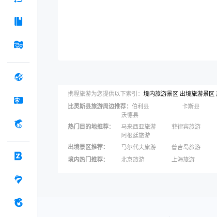
携程旅游为您提供以下索引：
境内旅游景区
出境旅游景区
比灵斯县
旅游周边推荐：
伯利县
卡斯县
沃德县
热门目的地推荐
：
马来西亚旅游
菲律宾旅游
阿根廷旅游
出境景区推荐
：
马尔代夫旅游
普吉岛旅游
苏梅岛旅游
瑞士旅游
境内热门推荐
：
北京旅游
上海旅游
黄金海岸旅游
法国旅游
三亚旅游
宁波旅游
秦皇岛旅游
张家界旅游