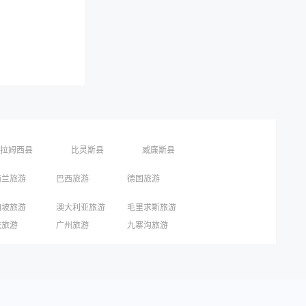
拉姆西县
比灵斯县
威廉斯县
西兰旅游
巴西旅游
德国旅游
加坡旅游
澳大利亚旅游
毛里求斯旅游
国旅游
东京旅游
京都旅游
庆旅游
广州旅游
九寨沟旅游
圳旅游
西安旅游
青岛旅游