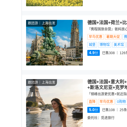
德国+法国+荷兰+
跟团游
上海出发
『携程国旅自营』爸妈放心
早鸟优惠
暑期大促
城堡
博物馆
美术馆
4.9
分
已售308
126
德国+法国+意大利
跟团游
上海出发
+斯洛文尼亚+克罗
「错峰出游更优惠+就近指纹
直降
早鸟优惠
0购物
5.0
分
已售108
25
条
委托社：
觅途旅行