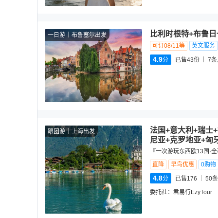
比利时根特+布鲁日
一日游
布鲁塞尔出发
可订08/11等
英文服务
4.9
分
已售43份
7
条
法国+意大利+瑞士
跟团游
上海出发
尼亚+克罗地亚+匈
『一次游玩东西欧13国·全
直降
早鸟优惠
0购物
4.8
分
已售176
50
条
委托社：
君易行EzyTour