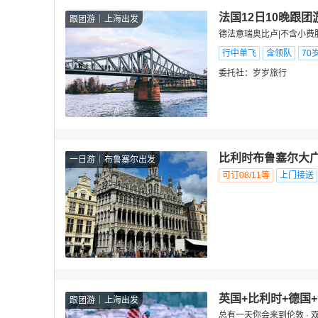
法国12日10晚跟团
跟团游
上海出发
德法意瑞奥比卢|不含小费
行中单飞
含领队
70
委托社：
岁岁旅行
比利时布鲁塞尔大广
一日游
布鲁塞尔出发
可订08/11等
上门接送
英国+比利时+德国
跟团游
上海出发
总有一天你会来到伦敦 · 