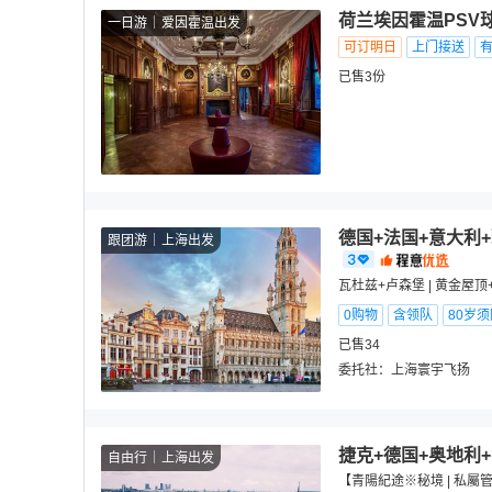
荷兰埃因霍温PSV
一日游
爱因霍温出发
可订明日
上门接送
已售3份
德国+法国+意大利
跟团游
上海出发
瓦杜兹+卢森堡 | 黄金屋
0购物
含领队
80岁
已售34
委托社：
上海寰宇飞扬
捷克+德国+奥地利+
自由行
上海出发
【青陽紀途※秘境 | 私屬管