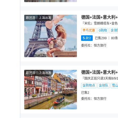
德国+法国+意大利
跟团游
上海出发
『米伦』雪朗峰缆车+金色
早鸟优惠
0购物
含领
5.0
分
已售299
80
条
委托社：
恒方旅行
德国+法国+意大利
跟团游
上海出发
『国庆正班只请3天假8/9
含购物点
含领队
雪
已售2
委托社：
恒方旅行