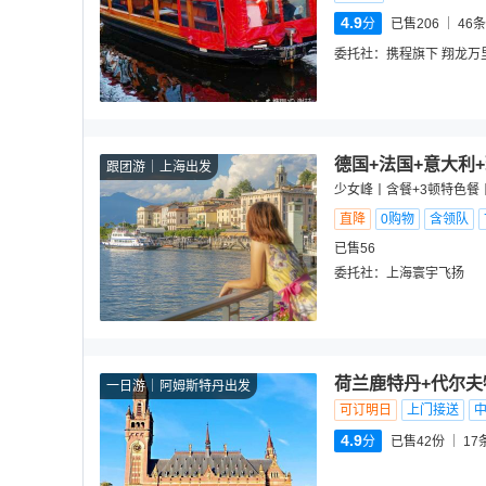
4.9
分
已售206
46
条
委托社：
携程旗下 翔龙万
德国+法国+意大利
跟团游
上海出发
少女峰丨含餐+3顿特色餐
直降
0购物
含领队
已售56
委托社：
上海寰宇飞扬
荷兰鹿特丹+代尔夫
一日游
阿姆斯特丹出发
可订明日
上门接送
4.9
分
已售42份
17