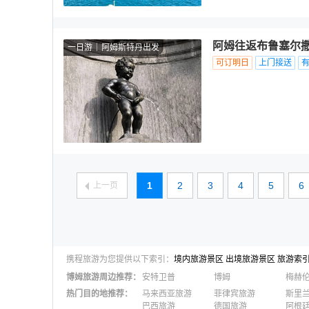
阿姆往返布鲁塞尔
一日游
阿姆斯特丹出发
可订明日
上门接送
1
2
3
4
5
6
上一页
携程旅游为您提供以下索引：
境内旅游景区
出境旅游景区
旅游索
博姆
旅游周边推荐：
安特卫普
博姆
梅赫
热门目的地推荐
：
马来西亚旅游
菲律宾旅游
斯里
巴西旅游
德国旅游
阿根