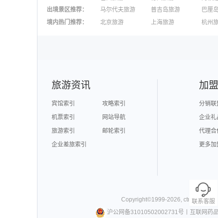
出境景区推荐
：
马尔代夫旅游
普吉岛旅游
巴厘
澳大利亚旅游
毛里求斯旅游
苏梅
境内热门推荐
：
北京旅游
上海旅游
杭州
柬埔寨旅游
英国旅游
东京
广州旅游
九寨沟旅游
三亚
泉州旅游
深圳旅游
西安
澳门旅游
台湾旅游
旅游资讯
加
宾馆索引
攻略索引
分销联
机票索引
网站导航
企业礼
旅游索引
邮轮索引
代理合
企业差旅索引
更多加
Copyright©
1999-
2026
,
ctrip.com
. Al
联系客服
沪公网备31010502002731号
丨
互联网药