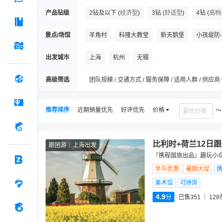
产品钻级
2钻及以下
(
经济型
)
3钻
(
舒适型
)
4钻
(
高档
景点/场馆
羊角村
科隆大教堂
新天鹅堡
小孩堤防
莫瑞泰斯皇家美术馆
老美因河大桥
歌德故
出发城市
上海
杭州
无锡
曼海姆水塔
曼海姆宫
曼海姆美术馆
尼
高级筛选
团队规模 / 交通方式 / 服务保障 / 适用人群 / 供应商
推荐排序
近期销量优先
好评优先
价格
比利时+荷兰12日
跟团游
上海出发
『携程国旅出品』趣玩小众
早鸟优惠
暑期大促
美术馆
可拼房
4.9
分
已售351
128