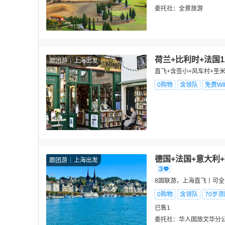
委托社：
全景旅游
荷兰+比利时+法国
跟团游
上海出发
直飞+含签小+风车村+圣
0购物
含领队
免费WIF
德国+法国+意大利
跟团游
上海出发
8国联游，上海直飞丨可
0购物
含领队
70岁
已售1
委托社：
华人国旅文华分