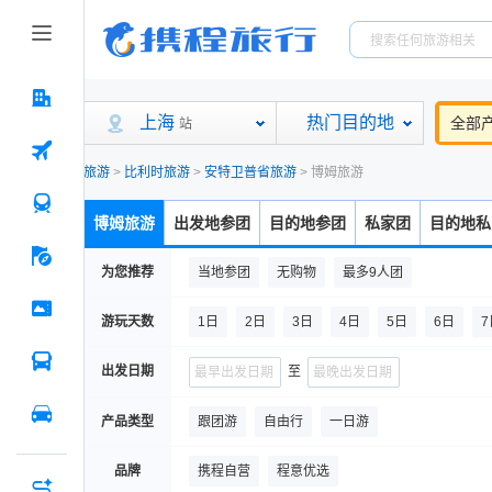
上海
热门目的地
全部
站
旅游
>
比利时旅游
>
安特卫普省旅游
>
博姆旅游
博姆旅游
出发地参团
目的地参团
私家团
目的地私
为您推荐
当地参团
无购物
最多9人团
游玩天数
1日
2日
3日
4日
5日
6日
7
出发日期
至
产品类型
跟团游
自由行
一日游
品牌
携程自营
程意优选