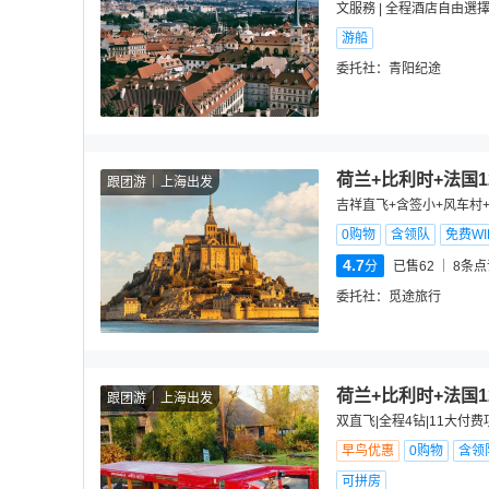
文服務 | 全程酒店自由選
游船
委托社：
青阳纪途
荷兰+比利时+法国
跟团游
上海出发
吉祥直飞+含签小+风车村
0购物
含领队
免费WIF
4.7
分
已售62
8
条点
委托社：
觅途旅行
荷兰+比利时+法国
跟团游
上海出发
双直飞|全程4钻|11大付
早鸟优惠
0购物
含领
可拼房