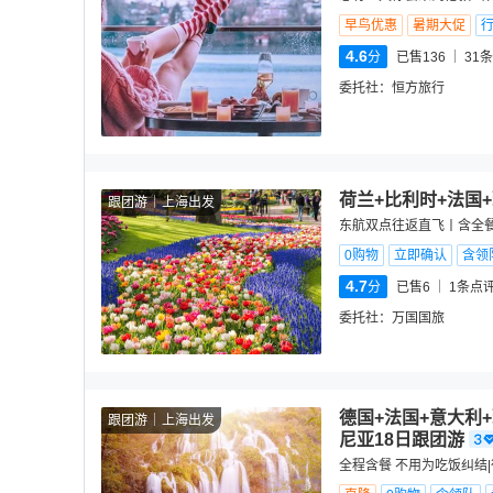
早鸟优惠
暑期大促
4.6
分
已售136
31
条
委托社：
恒方旅行
荷兰+比利时+法国
跟团游
上海出发
东航双点往返直飞丨含全餐
0购物
立即确认
含领
4.7
分
已售6
1
条点
委托社：
万国国旅
德国+法国+意大利
跟团游
上海出发
尼亚18日跟团游
全程含餐 不用为吃饭纠结