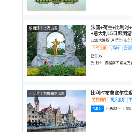
法国+荷兰+比利时
跟团游
上海出发
+意大利15日跟团游
12国大连线+卢浮宫+布
早鸟优惠
0购物
含领
已售35
委托社：
携程旗下 翔龙万
比利时布鲁塞尔往返
一日游
布鲁塞尔出发
可订明日
英文服务
4.0
分
已售33份
5
条