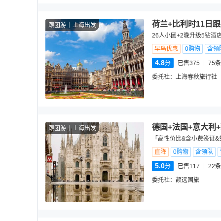
荷兰+比利时11日
跟团游
上海出发
26人小团+2晚升级5钻酒
早鸟优惠
0购物
含领
4.8
分
已售375
75
条
委托社：
上海春秋旅行社
德国+法国+意大利
跟团游
上海出发
「高性价比&含小费签证&
直降
0购物
含领队
5.0
分
已售117
22
条
委托社：
颉远国旅