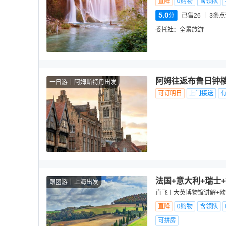
直降
0购物
含领队
5.0
分
已售26
3
条点
委托社：
全景旅游
阿姆往返布鲁日钟
一日游
阿姆斯特丹出发
可订明日
上门接送
法国+意大利+瑞士+
跟团游
上海出发
直飞丨大英博物馆讲解+欧
直降
0购物
含领队
可拼房