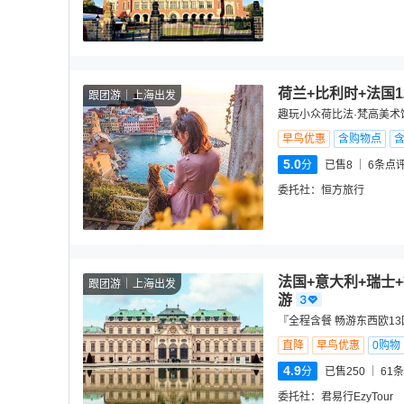
荷兰+比利时+法国
跟团游
上海出发
趣玩小众荷比法·梵高美术
早鸟优惠
含购物点
5.0
分
已售8
6
条点
委托社：
恒方旅行
法国+意大利+瑞士
跟团游
上海出发
游
『全程含餐 畅游东西欧1
直降
早鸟优惠
0购物
4.9
分
已售250
61
条
委托社：
君易行EzyTour