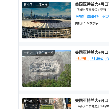
美国亚特兰大+可口
拼小团
上海出发
『纯玩&节奏舒适』亚特兰大
0购物
成团保障
不含
委托社：
纵横寰宇
美国亚特兰大+可口
一日游
亚特兰大出发
可订明日
上门接送
美国亚特兰大+可口
拼小团
上海出发
『纯玩&节奏舒适』亚特兰大