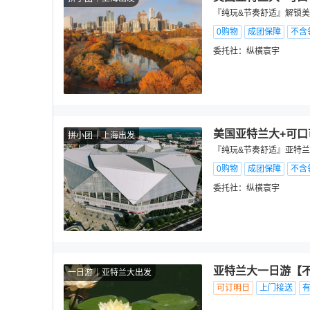
『纯玩&节奏舒适』解锁美式
0购物
成团保障
不含
委托社：
纵横寰宇
美国亚特兰大+可口
拼小团
上海出发
『纯玩&节奏舒适』亚特兰大
0购物
成团保障
不含
委托社：
纵横寰宇
亚特兰大一日游【不
一日游
亚特兰大出发
可订明日
上门接送