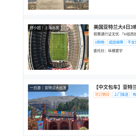
美国亚特兰大4日3
拼小团
上海出发
观赛通行证无忧·『H组西
0购物
成团保障
不含
委托社：
纵横寰宇
【中文包车】亚特兰
一日游
亚特兰大出发
可订明日
上门接送