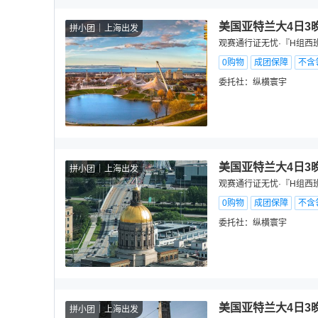
美国亚特兰大4日3
拼小团
上海出发
观赛通行证无忧·『H组西
0购物
成团保障
不含
委托社：
纵横寰宇
美国亚特兰大4日3
拼小团
上海出发
观赛通行证无忧·『H组西
0购物
成团保障
不含
委托社：
纵横寰宇
美国亚特兰大4日3
拼小团
上海出发