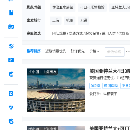
景点/场馆
佐治亚水族馆
可口可乐博物馆
亚特兰大历
National Center for Civil and Human Rights
出发城市
上海
杭州
无锡
亚特兰大市政中心
庞城市场
Albany Museu
高级筛选
团队规模 / 交通方式 / 服务保障 / 适用人群 / 供应商
施洗者圣约翰大教堂
约克镇号航母
佐治亚
推荐排序
近期销量优先
好评优先
价格
美国亚特兰大4日3
拼小团
上海出发
观赛通行证无忧·『H组西
0购物
成团保障
不含
委托社：
纵横寰宇
美国亚特兰大+可口
拼小团
上海出发