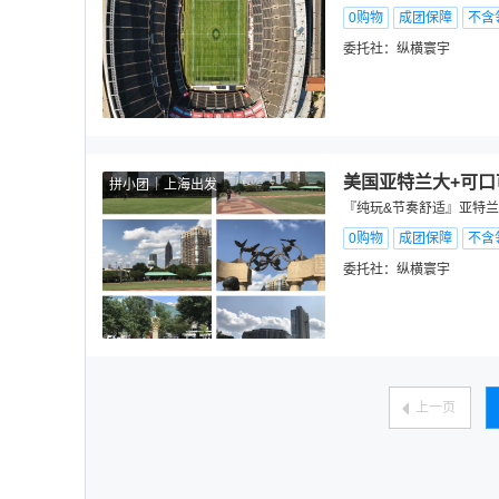
0购物
成团保障
不含
委托社：
纵横寰宇
美国亚特兰大+可口
拼小团
上海出发
『纯玩&节奏舒适』亚特兰大
0购物
成团保障
不含
委托社：
纵横寰宇
上一页