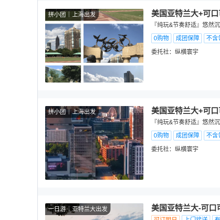
美国亚特兰大+可口
拼小团
上海出发
『纯玩&节奏舒适』悠然沉醉
0购物
成团保障
不含
委托社：
纵横寰宇
美国亚特兰大+可口
拼小团
上海出发
『纯玩&节奏舒适』悠然沉醉
0购物
成团保障
不含
委托社：
纵横寰宇
美国亚特兰大-可口
一日游
亚特兰大出发