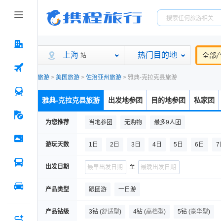
上海
热门目的地
全部
站
旅游
>
美国旅游
>
佐治亚州旅游
>
雅典-克拉克县旅游
雅典-克拉克县旅游
出发地参团
目的地参团
私家团
为您推荐
当地参团
无购物
最多9人团
游玩天数
1日
2日
3日
4日
5日
6日
7
出发日期
至
产品类型
跟团游
一日游
产品钻级
3钻
(
舒适型
)
4钻
(
高档型
)
5钻
(
豪华型
)