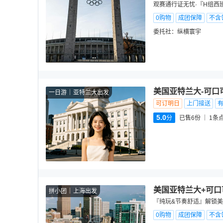
观赛通行证无忧·『H组西
0购物
成团保障
不含
委托社：
纵横寰宇
美国亚特兰大-可口
一日游
亚特兰大出发
可订明日
上门接送
5.0
分
已售6份
1
条
美国亚特兰大+可口
拼小团
上海出发
『纯玩&节奏舒适』解锁美式
0购物
成团保障
不含