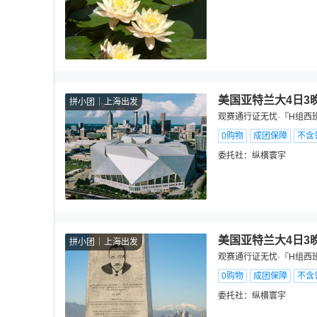
美国亚特兰大4日3
拼小团
上海出发
观赛通行证无忧·『H组西
0购物
成团保障
不含
委托社：
纵横寰宇
美国亚特兰大4日3
拼小团
上海出发
观赛通行证无忧·『H组西
0购物
成团保障
不含
委托社：
纵横寰宇