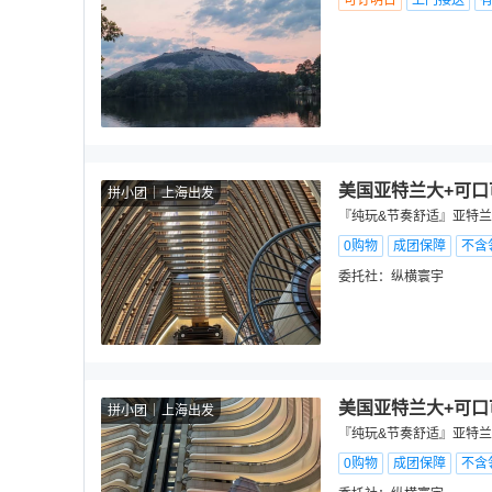
可订明日
上门接送
美国亚特兰大+可口
拼小团
上海出发
『纯玩&节奏舒适』亚特兰大
0购物
成团保障
不含
委托社：
纵横寰宇
美国亚特兰大+可口
拼小团
上海出发
『纯玩&节奏舒适』亚特兰大
0购物
成团保障
不含