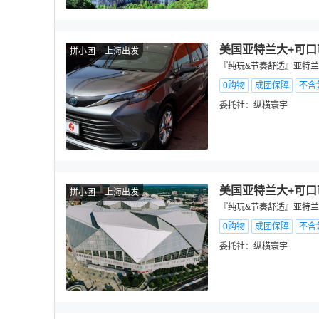
美国亚特兰大+可口
拼小团
上海出发
『纯玩&节奏舒适』亚特兰大
0购物
成团保障
不含
委托社：
纵横寰宇
美国亚特兰大+可口
拼小团
上海出发
『纯玩&节奏舒适』亚特兰大
0购物
成团保障
不含
委托社：
纵横寰宇