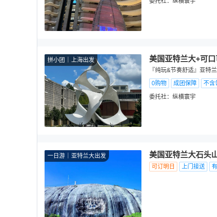
委托社：
纵横寰宇
美国亚特兰大+可口
拼小团
上海出发
『纯玩&节奏舒适』亚特兰大
0购物
成团保障
不含
委托社：
纵横寰宇
美国亚特兰大石头山
一日游
亚特兰大出发
可订明日
上门接送