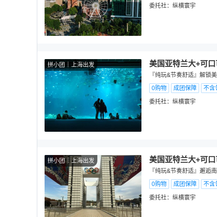
委托社：
纵横寰宇
美国亚特兰大+可口
拼小团
上海出发
『纯玩&节奏舒适』解锁美式
0购物
成团保障
不含
委托社：
纵横寰宇
美国亚特兰大+可口
拼小团
上海出发
『纯玩&节奏舒适』邂逅南国
0购物
成团保障
不含
委托社：
纵横寰宇