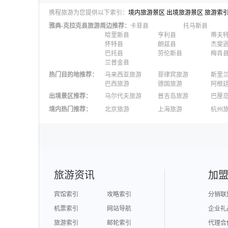
携程旅游为您提供以下索引：
境内旅游景区
出境旅游景区
旅游索
雅典-克拉克县
旅游周边推荐：
卡菲县
托马斯县
哈里斯县
亨利县
蒂夫
怀特县
朗兹县
杰斐
巴托县
劳伦斯县
梅肯
兰普金县
热门目的地推荐
：
马来西亚旅游
菲律宾旅游
斯里
巴西旅游
德国旅游
阿根
出境景区推荐
：
马尔代夫旅游
普吉岛旅游
巴厘
澳大利亚旅游
毛里求斯旅游
苏梅
境内热门推荐
：
北京旅游
上海旅游
杭州
柬埔寨旅游
英国旅游
东京
广州旅游
九寨沟旅游
三亚
泉州旅游
深圳旅游
西安
澳门旅游
台湾旅游
旅游资讯
加
宾馆索引
攻略索引
分销联
机票索引
网站导航
企业礼
旅游索引
邮轮索引
代理合