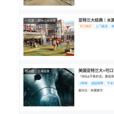
亚特兰大经典｜水
一日游
亚特兰大出发
可订明日
上门接送
美国亚特兰大+可口
拼小团
上海出发
『纯玩&节奏舒适』邂逅南国
0购物
成团保障
不含
委托社：
纵横寰宇