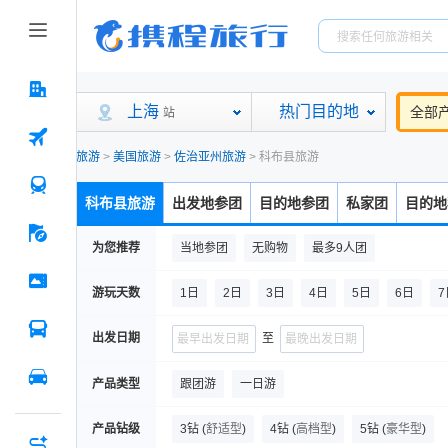
上海
热门目的地
全部
站
旅游
>
美国旅游
>
佐治亚州旅游
>
科布县旅游
科布县旅游
出发地参团
目的地参团
私家团
目的地
为您推荐
当地参团
无购物
最多9人团
游玩天数
1日
2日
3日
4日
5日
6日
7
出发日期
至
产品类型
跟团游
一日游
产品钻级
3钻
(
舒适型
)
4钻
(
高档型
)
5钻
(
豪华型
)