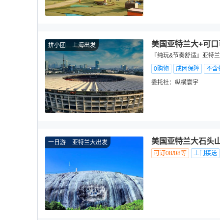
美国亚特兰大+可口
拼小团
上海出发
『纯玩&节奏舒适』亚特兰大
0购物
成团保障
不含
委托社：
纵横寰宇
美国亚特兰大石头山
一日游
亚特兰大出发
可订08/08等
上门接送