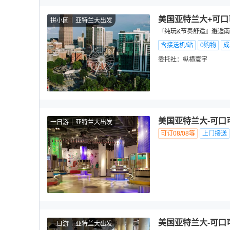
美国亚特兰大+可口
拼小团
亚特兰大出发
『纯玩&节奏舒适』邂逅南国
含接送机/站
0购物
成
委托社：
纵横寰宇
美国亚特兰大-可口
一日游
亚特兰大出发
可订08/08等
上门接送
美国亚特兰大-可口
一日游
亚特兰大出发