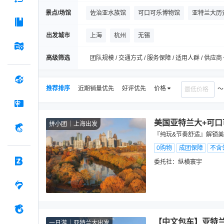
景点/场馆
佐治亚水族馆
可口可乐博物馆
亚特兰大历
National Center for Civil and Human Rights
出发城市
上海
杭州
无锡
亚特兰大市政中心
庞城市场
Albany Museu
高级筛选
团队规模 / 交通方式 / 服务保障 / 适用人群 / 供应商
施洗者圣约翰大教堂
约克镇号航母
佐治亚
推荐排序
近期销量优先
好评优先
价格
美国亚特兰大+可口
拼小团
上海出发
『纯玩&节奏舒适』解锁美式
0购物
成团保障
不含
委托社：
纵横寰宇
【中文包车】亚特兰
一日游
亚特兰大出发