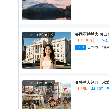
美国亚特兰大-可口
一日游
亚特兰大出发
可订08/08等
上门接送
5.0
分
已售6份
1
条
亚特兰大经典｜水
一日游
亚特兰大出发
可订明日
上门接送