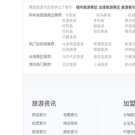
携程旅游为您提供以下索引：
境内旅游景区
出境旅游景区
旅游索
科布县
旅游周边推荐：
卡菲县
托马斯县
拉班
哈里斯县
亨利县
蒂夫
怀特县
朗兹县
杰斐
巴托县
劳伦斯县
梅肯
兰普金县
热门目的地推荐
：
马来西亚旅游
菲律宾旅游
斯里
巴西旅游
德国旅游
阿根
出境景区推荐
：
马尔代夫旅游
普吉岛旅游
巴厘
澳大利亚旅游
毛里求斯旅游
苏梅
境内热门推荐
：
北京旅游
上海旅游
杭州
柬埔寨旅游
英国旅游
东京
广州旅游
九寨沟旅游
三亚
泉州旅游
深圳旅游
西安
澳门旅游
台湾旅游
旅游资讯
加
宾馆索引
攻略索引
分销联
机票索引
网站导航
企业礼
旅游索引
邮轮索引
代理合