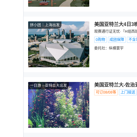
美国亚特兰大4日3
拼小团
上海出发
观赛通行证无忧·『H组西
0购物
成团保障
不含
委托社：
纵横寰宇
美国亚特兰大-佐治
一日游
亚特兰大出发
可订08/08等
上门接送