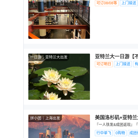
可订08/08等
上门接送
亚特兰大一日游【不
一日游
亚特兰大出发
可订明日
上门接送
美国洛杉矶+亚特兰
拼小团
上海出发
『一人铁发&成团返现』『
行中单飞
0购物
成团