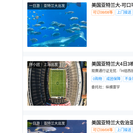
美国亚特兰大-可口
一日游
亚特兰大出发
可订08/08等
上门接送
美国亚特兰大4日3
拼小团
上海出发
观赛通行证无忧·『H组西
0购物
成团保障
不含
委托社：
纵横寰宇
美国亚特兰大佐治亚
一日游
亚特兰大出发
可订08/08等
上门接送