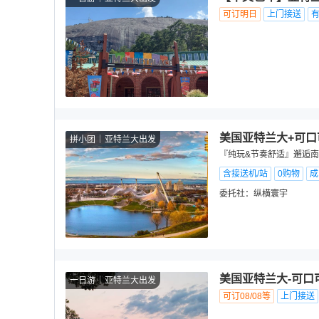
可订明日
上门接送
美国亚特兰大+可口
拼小团
亚特兰大出发
『纯玩&节奏舒适』邂逅南国
含接送机/站
0购物
成
委托社：
纵横寰宇
美国亚特兰大-可口
一日游
亚特兰大出发
可订08/08等
上门接送