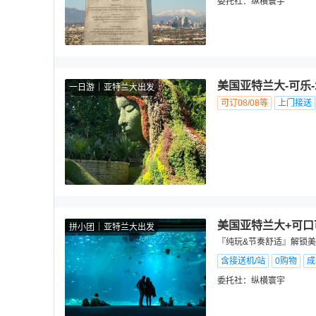
委托社：
纵横寰宇
美国亚特兰大-可乐
一日游
亚特兰大出发
可订08/08等
上门接送
美国亚特兰大+可口
拼小团
亚特兰大出发
『纯玩&节奏舒适』解锁美式
含接送机/站
0购物
成
委托社：
纵横寰宇