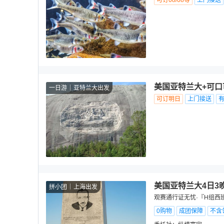
可订08/08等
上门接送
美国亚特兰大+可口
一日游
亚特兰大出发
可订明日
上门接送
美国亚特兰大4日3
拼小团
上海出发
观赛通行证无忧·『H组西
0购物
成团保障
不含