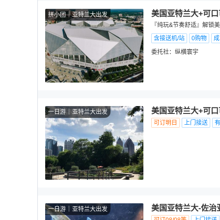
美国亚特兰大+可口
拼小团
亚特兰大出发
『纯玩&节奏舒适』解锁美式
含接送机/站
0购物
成
委托社：
纵横寰宇
美国亚特兰大+可口
一日游
亚特兰大出发
可订明日
上门接送
美国亚特兰大-佐治
一日游
亚特兰大出发