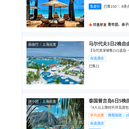
5.0
分
已售150
8
条
青年团、亲子
马尔代夫3日2晚自
自由行
上海出发
【马代资深销售1V1选岛·
自选酒店
已售21
泰国普吉岛6日5晚
拼小团
上海出发
『4人以上限时升环岛游包
早鸟优惠
携程国旅
0
自选酒店