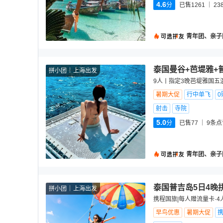
4.6
分
已售1261
23
青年团、亲子
泰国曼谷+芭堤雅+
拼小团
上海出发
9人丨指定3晚芭堤雅国五
暑期大促
行中单飞
0
射击
寺院
5.0
分
已售77
9
条点
青年团、亲子
泰国普吉岛5日4晚
拼小团
上海出发
携程国旅|每人赠流量卡·4
早鸟优惠
暑期大促