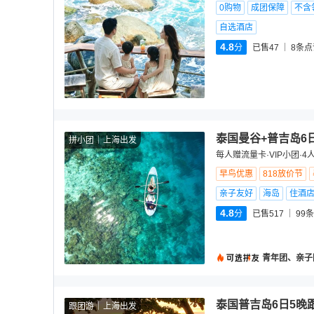
0购物
成团保障
不含
自选酒店
4.8
分
已售47
8
条点
泰国曼谷+普吉岛6
拼小团
上海出发
每人赠流量卡·VIP小团·
早鸟优惠
818放价节
亲子友好
海岛
住酒
4.8
分
已售517
99
条
青年团、亲子
泰国普吉岛6日5晚
跟团游
上海出发