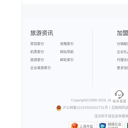
广州旅游
九寨沟旅游
三亚
泉州旅游
深圳旅游
西安
澳门旅游
台湾旅游
旅游资讯
加
宾馆索引
攻略索引
分销联
机票索引
网站导航
企业礼
旅游索引
邮轮索引
代理合
企业差旅索引
更多加
Copyright©
1999-
2026
,
ctrip.com
. Al
联系客服
沪公网备31010502002731号
丨
互联网药
违法和不良信息举报电话0
网络社会
上海市监