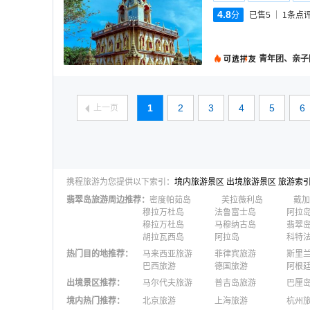
4.8
分
已售5
1
条点
青年团、亲子
1
2
3
4
5
6
上一页
携程旅游为您提供以下索引：
境内旅游景区
出境旅游景区
旅游索
翡翠岛
旅游周边推荐：
密度帕茹岛
芙拉薇利岛
戴加
穆拉万杜岛
法鲁富士岛
阿拉
穆拉万杜岛
马穆纳古岛
翡翠
胡拉瓦西岛
阿拉岛
科特
热门目的地推荐
：
马来西亚旅游
菲律宾旅游
斯里
巴西旅游
德国旅游
阿根
出境景区推荐
：
马尔代夫旅游
普吉岛旅游
巴厘
澳大利亚旅游
毛里求斯旅游
苏梅
境内热门推荐
：
北京旅游
上海旅游
杭州
柬埔寨旅游
英国旅游
东京