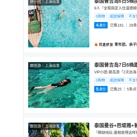
泰国普吉岛6日5晚
拼小团
上海出发
9人『全程指定入住温德姆
0购物
成团保障
不含
4.8
分
已售181
28
条
青年团、亲子
泰国普吉岛7日6晚
跟团游
上海出发
VIP小团·跳岛游「2次出
0购物
成团保障
不含
5.0
分
已售25
5
条点
泰国曼谷+芭堤雅+
跟团游
上海出发
『稀缺纯玩·度假就得这样