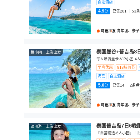
自选酒店
4.9
分
已售281
53
条
青年团、亲子
泰国曼谷+普吉岛8
拼小团
上海出发
每人赠流量卡·VIP小团·
早鸟优惠
818放价节
海岛
自选酒店
5.0
分
已售14
2
条点
青年团、亲子
泰国普吉岛7日6晚
跟团游
上海出发
『自营精选·6人小团』「