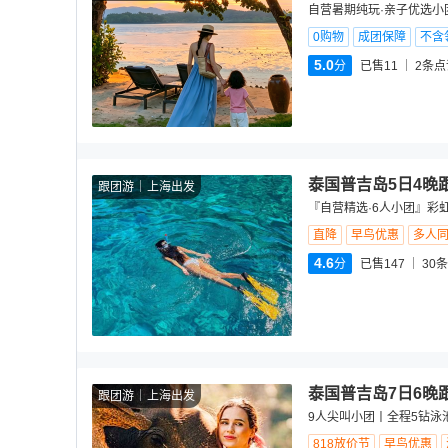
自营暑期纯玩·亲子优选小
0购物
成团保障
不含
5.0
分
已售11
2
条点
泰国普吉岛5日4晚
跟团游
上海出发
『自营精选·6人小团』彩虹
直降
早鸟优惠
多人
4.6
分
已售147
30
条
泰国普吉岛7日6晚
跟团游
上海出发
9人尖叫小团丨全程5钻泳
818放价节
早鸟优惠