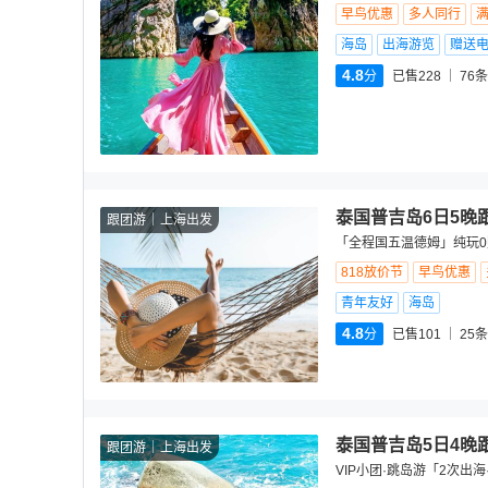
早鸟优惠
多人同行
海岛
出海游览
赠送
4.8
分
已售228
76
条
泰国普吉岛6日5晚
跟团游
上海出发
「全程国五温德姆」纯玩0
818放价节
早鸟优惠
青年友好
海岛
4.8
分
已售101
25
条
泰国普吉岛5日4晚
跟团游
上海出发
VIP小团·跳岛游「2次出