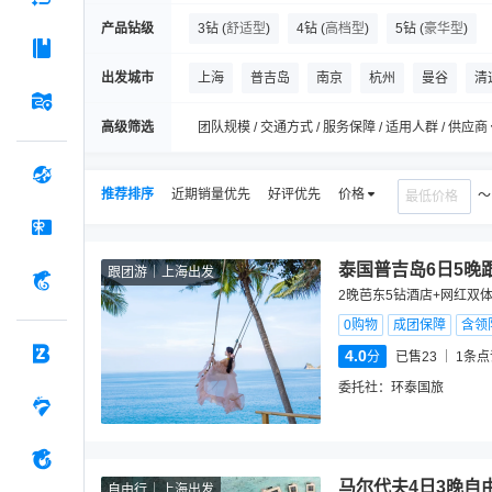
产品钻级
3钻
(
舒适型
)
4钻
(
高档型
)
5钻
(
豪华型
)
出发城市
上海
普吉岛
南京
杭州
曼谷
清
高级筛选
团队规模 / 交通方式 / 服务保障 / 适用人群 / 供应商
推荐排序
近期销量优先
好评优先
价格
泰国普吉岛6日5晚
跟团游
上海出发
2晚芭东5钻酒店+网红双
0购物
成团保障
含领
4.0
分
已售23
1
条点
委托社：
环泰国旅
马尔代夫4日3晚自
自由行
上海出发