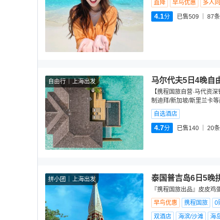
直降
早鸟优惠
多人
4.1
分
已售509
87
条
马尔代夫5日4晚自
自由行
上海出发
【携程国旅自营·马代资深销
制迪拜/新加坡/斯里兰卡
自选酒店
4.7
分
已售140
20
条
泰国普吉岛6日5晚
拼小团
上海出发
『携程国旅出品』皮皮鸡蛋
早鸟优惠
携程国旅
0
双酒店
海滨/沙滩
海