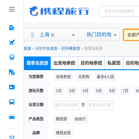
上海
热门目的地
全部
站
旅游
>
马尔代夫旅游
>
拉环礁旅游
>
翡翠岛旅游
翡翠岛旅游
出发地参团
目的地参团
私家团
目的地
为您推荐
当地参团
无购物
最多9人团
游玩天数
2日
3日
4日
5日
6日
7日
8
出发日期
至
产品类型
跟团游
自由行
品牌
携程自营