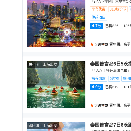
『9人VIP小团』大皇宫O
早鸟优惠
818放价节
住超酒店
4.7
分
已售825
136
青年团、亲子
泰国普吉岛6日5晚
拼小团
上海出发
『4人以上升环岛游包车』
携程国旅
0购物
成团
4.9
分
已售619
131
青年团、亲子
泰国普吉岛7日6晚
跟团游
上海出发