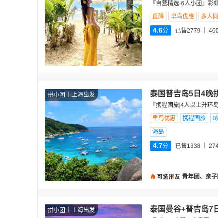
『自营精选·6人小团』彩虹
直降
早鸟优惠
多人
4.6
分
已售2779
46
泰国普吉岛5日4晚
拼小团
上海出发
『携程国旅|4人以上升环
早鸟优惠
携程国旅
0
海岛
4.7
分
已售1338
27
青年团、亲子
泰国曼谷+普吉岛7
拼小团
上海出发