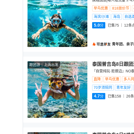
携程国旅|每人赠流量卡·4
早鸟优惠
818放价节
海滨/沙滩
海岛
自选
5.0
分
已售75
12
条
青年团、亲子
泰国普吉岛8日跟团
跟团游
上海出发
『自营纯玩·拒擦边』NO
直降
早鸟优惠
多人
70岁须陪同
青年友好
4.7
分
已售158
26
条