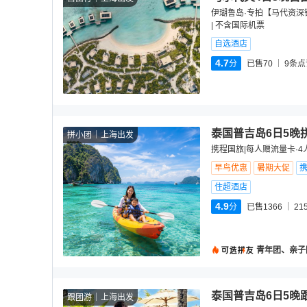
伊瑚鲁岛·专拍【马代资深
| 不含国际机票
自选酒店
4.7
分
已售70
9
条点
泰国普吉岛6日5晚
拼小团
上海出发
携程国旅|每人赠流量卡·4
早鸟优惠
暑期大促
住超酒店
4.9
分
已售1366
21
青年团、亲子
泰国普吉岛6日5晚
跟团游
上海出发