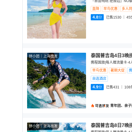
『自营纯玩·拒擦边』NO
直降
早鸟优惠
多人
4.8
分
已售1530
45
泰国普吉岛4日3晚
拼小团
上海出发
携程国旅|每人赠流量卡·4
早鸟优惠
暑期大促
自选酒店
4.9
分
已售431
108
青年团、亲子
泰国普吉岛8日7晚
拼小团
上海出发