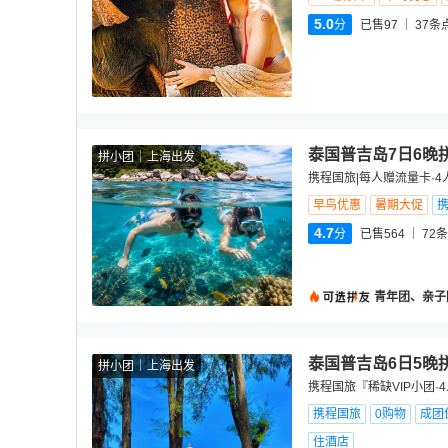
5.0
分
已售97
37
条
泰国普吉岛7日6晚
拼小团
上海出发
携程国旅|每人赠流量卡·4
早鸟优惠
暑期大促
4.7
分
已售564
72
条
青年团、亲子
泰国普吉岛6日5晚
拼小团
上海出发
携程国旅『稀缺VIP小团
携程国旅
0购物
成团
住酒店