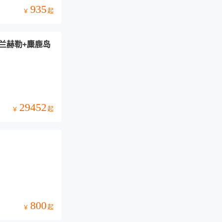
935
起
￥
兰赫勒+麋鹿岛
29452
起
￥
800
起
￥