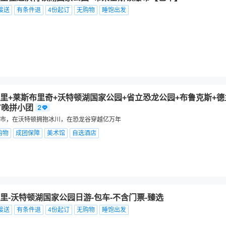
接送
有条件退
4份起订
无购物
睡饱出发
里+莱斯布里奇+沃特顿湖国家公园+省立恐龙公园+布鲁克斯+德
7晚拼小团
市，在沃特顿拥抱冰川，在恐龙谷穿越亿万年
购物
成团保障
美术馆
自选酒店
里-沃特顿湖国家公园日游-包车-不含门票-臻选
接送
有条件退
4份起订
无购物
睡饱出发