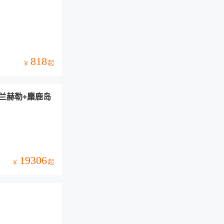
818
起
￥
兰赫勒+麋鹿岛
19306
起
￥