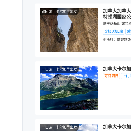
加拿大加拿大
跟团游
卡尔加里出发
特顿湖国家公
夏季落基山|露易
含接送机/站
0
委托社：
歡樂旅遊
加拿大卡尔加
一日游
卡尔加里出发
可订明日
上门
加拿大卡尔加
一日游
卡尔加里出发