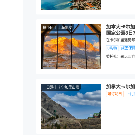
加拿大卡尔加
拼小团
上海出发
国家公园8日
在卡尔加里遇见都
0购物
成团保
委托社：
臻远四方
加拿大卡尔加
一日游
卡尔加里出发
可订明日
上门