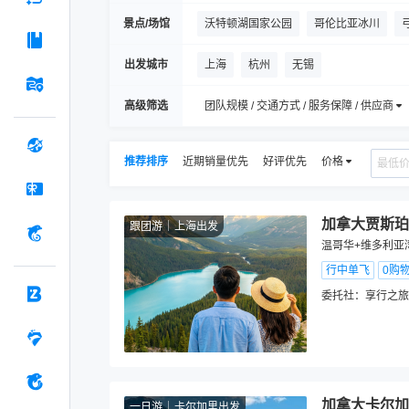
景点/场馆
沃特顿湖国家公园
哥伦比亚冰川
Red Rock Canyon
弓湖
天然桥
出发城市
上海
杭州
无锡
高级筛选
团队规模 / 交通方式 / 服务保障 / 供应商
推荐排序
近期销量优先
好评优先
价格
加拿大贾斯珀
跟团游
上海出发
温哥华+维多利亚
行中单飞
0购
委托社：
享行之旅
加拿大卡尔加
一日游
卡尔加里出发