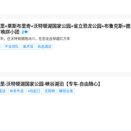
里+莱斯布里奇+沃特顿湖国家公园+省立恐龙公园+布鲁克斯+德
7晚拼小团
市，在沃特顿拥抱冰川，在恐龙谷穿越亿万年
障
不含领队
美术馆
自选酒店
里-沃特顿湖国家公园-峡谷湖泊【专车-自由随心】
接送
有条件退
4份起订
无购物
睡饱出发