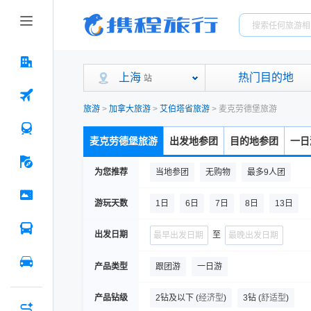
上海
热门目的地
站
旅游
>
加拿大旅游
>
艾伯塔省旅游
>
麦克劳德堡旅游
麦克劳德堡旅游
出发地参团
目的地参团
一日
为您推荐
当地参团
无购物
最多9人团
游玩天数
1日
6日
7日
8日
13日
出发日期
至
产品类型
跟团游
一日游
产品钻级
2钻及以下
(
经济型
)
3钻
(
舒适型
)