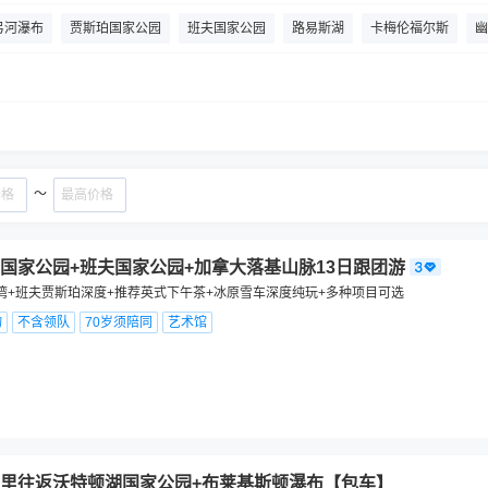
弓河瀑布
贾斯珀国家公园
班夫国家公园
路易斯湖
卡梅伦福尔斯
幽
冰原大道
惊奇角
沛托湖
班夫硫磺山缆车
乌爪冰川
强斯顿峡谷
～
国家公园+班夫国家公园+加拿大落基山脉13日跟团游
湾+班夫贾斯珀深度+推荐英式下午茶+冰原雪车深度纯玩+多种项目可选
物
不含领队
70岁须陪同
艺术馆
里往返沃特顿湖国家公园+布莱基斯顿瀑布【包车】