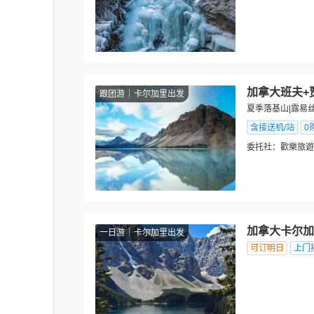
加拿大班夫+
跟团游
卡尔加里出发
夏季落基山|露易
含接送机/站
0
委托社：
歡樂旅遊
加拿大卡尔加
一日游
卡尔加里出发
可订明日
上门