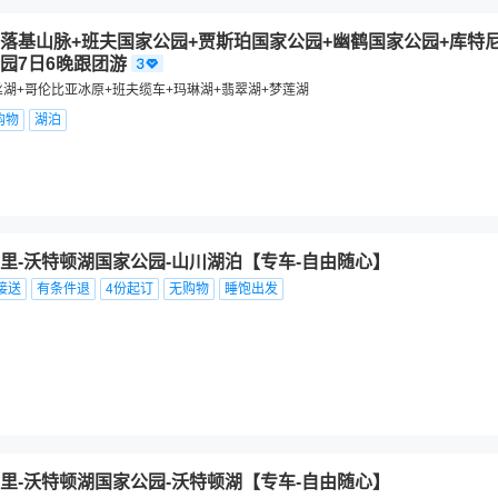
落基山脉+班夫国家公园+贾斯珀国家公园+幽鹤国家公园+库特
园7日6晚跟团游
丝湖+哥伦比亚冰原+班夫缆车+玛琳湖+翡翠湖+梦莲湖
购物
湖泊
里-沃特顿湖国家公园-山川湖泊【专车-自由随心】
接送
有条件退
4份起订
无购物
睡饱出发
里-沃特顿湖国家公园-沃特顿湖【专车-自由随心】