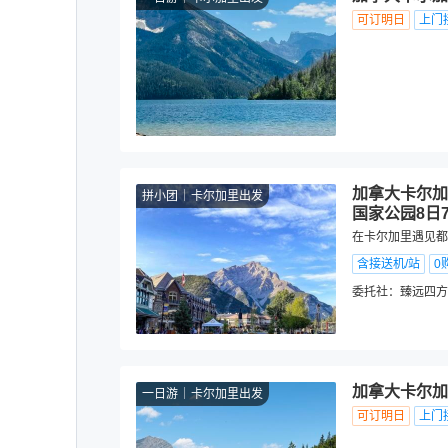
可订明日
上门
加拿大卡尔加
拼小团
卡尔加里出发
国家公园8日
在卡尔加里遇见都
含接送机/站
0
委托社：
臻远四方
加拿大卡尔加
一日游
卡尔加里出发
可订明日
上门