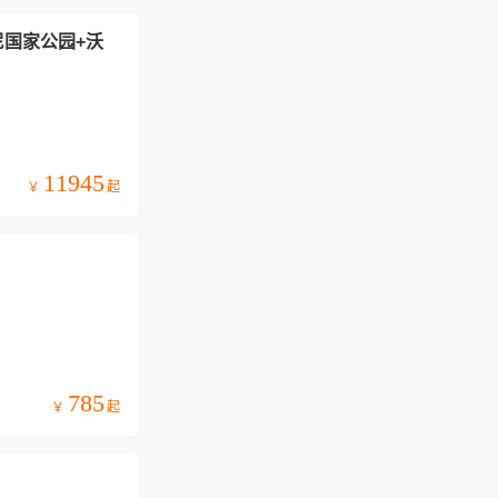
尼国家公园+沃
11945
起
￥
785
起
￥