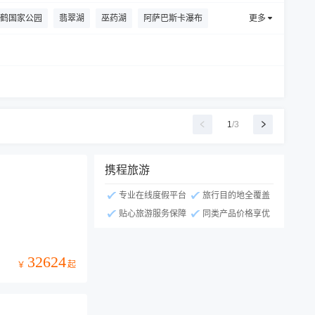
鹤国家公园
翡翠湖
巫药湖
阿萨巴斯卡瀑布
更多
1
/
3
携程旅游
专业在线度假平台
旅行目的地全覆盖
贴心旅游服务保障
同类产品价格享优
32624
起
￥