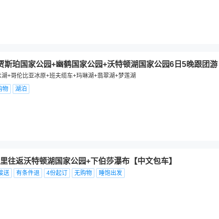
贾斯珀国家公园+幽鹤国家公园+沃特顿湖国家公园6日5晚跟团游
丝湖+哥伦比亚冰原+班夫缆车+玛琳湖+翡翠湖+梦莲湖
购物
湖泊
里往返沃特顿湖国家公园+下伯莎瀑布【中文包车】
接送
有条件退
4份起订
无购物
睡饱出发