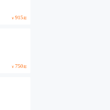
915
起
￥
750
起
￥