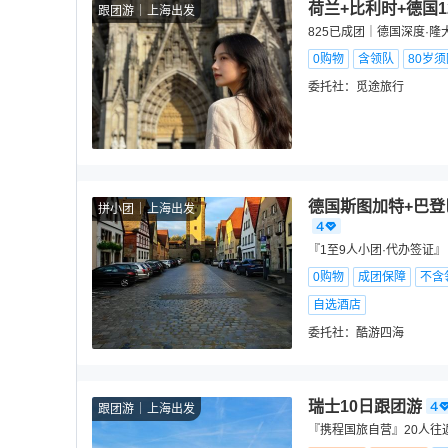
荷兰+比利时+德国
跟团游
上海出发
825已成团｜德国深度·
0购物
含领队
80岁
委托社：
觅途旅行
德国斯图加特+巴登
拼小团
上海出发
『1至9人小团·代办签证
0购物
成团保障
不含
自选酒店
委托社：
酷游四海
瑞士10日跟团游
跟团游
上海出发
『携程国旅自营』20人往