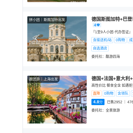
德国斯图加特+巴登
拼小团
斯图加特出发
『1至9人小团·代办签证
含接送机/站
0购物
成
自选酒店
委托社：
酷游四海
德国+法国+意大利
跟团游
上海出发
高性价比 餐食全含 如遇
直降
0购物
含领队
4.8
分
已售2952
47
委托社：
全景旅游