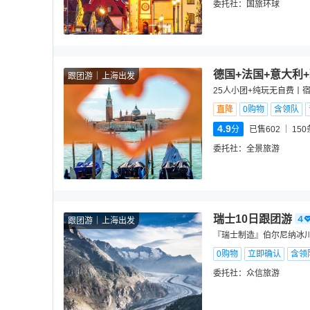
委托社：
国旅环球
德国+法国+意大利
跟团游
上海出发
25人小团+纯玩无自费丨
直降
0购物
含领队
4.9
分
已售602
150
委托社：
全景旅游
瑞士10日跟团游
跟团游
上海出发
『瑞士制造』伯尔尼纳冰川
0购物
立即确认
含领
委托社：
众信旅游