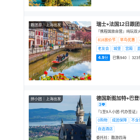
瑞士+法国12日跟
跟团游
上海出发
『携程国旅自营』纯玩双火
818放价节
早鸟优惠
老友会
城堡
宫殿
4.9
分
已售940
323
德国斯图加特+巴登
拼小团
上海出发
『1至9人小团·代办签证
0购物
成团保障
不含
自选酒店
委托社：
酷游四海