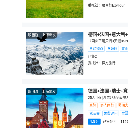
委托社：
君易行EzyTour
德国+法国+意大利
跟团游
上海出发
『国庆正班只请3天假8/9
含购物点
含领队
雪
已售2
委托社：
恒方旅行
德国+法国+瑞士+
跟团游
上海出发
25人小团|斗兽场&圣母院
直降
多人同行
暑期
老友会
免费WIFI
宫
4.9
分
已售644
112