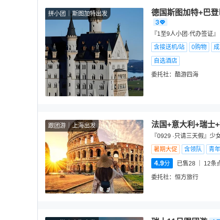
德国斯图加特+巴登
拼小团
斯图加特出发
『1至9人小团·代办签证
含接送机/站
0购物
成
自选酒店
委托社：
酷游四海
法国+意大利+瑞士
跟团游
上海出发
『0929 ·只请三天假』
暑期大促
含领队
青
4.9
分
已售28
12
条
委托社：
恒方旅行