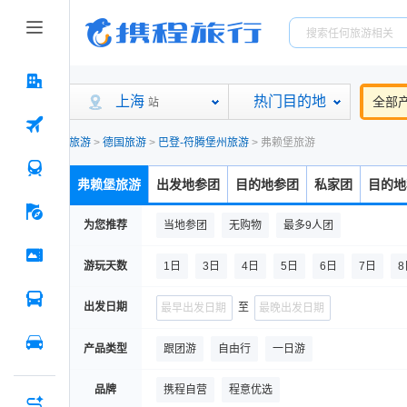
上海
热门目的地
全部
站
旅游
>
德国旅游
>
巴登-符腾堡州旅游
>
弗赖堡旅游
弗赖堡旅游
出发地参团
目的地参团
私家团
目的地
为您推荐
当地参团
无购物
最多9人团
游玩天数
1日
3日
4日
5日
6日
7日
8
出发日期
至
产品类型
跟团游
自由行
一日游
品牌
携程自营
程意优选