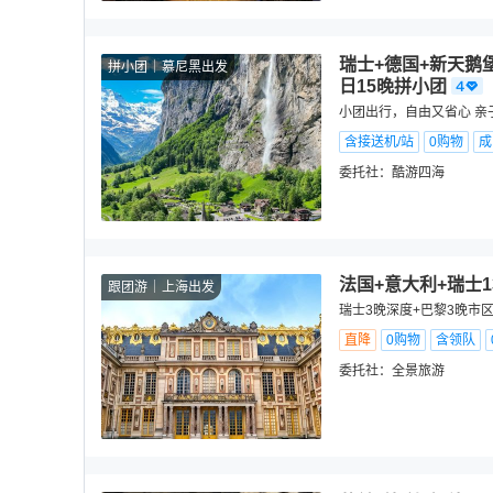
瑞士+德国+新天鹅堡
拼小团
慕尼黑出发
日15晚拼小团
小团出行，自由又省心 亲子
含接送机/站
0购物
成
委托社：
酷游四海
法国+意大利+瑞士
跟团游
上海出发
瑞士3晚深度+巴黎3晚市区+
直降
0购物
含领队
委托社：
全景旅游