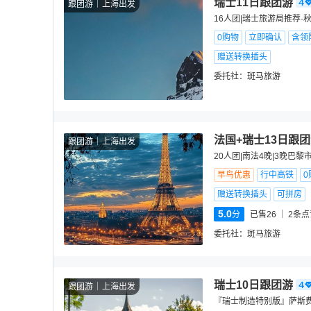
瑞士11日跟团游
跟团游
上海出发
16人团|瑞士旅游局推荐·
0购物
立即确认
含领
赠送转换插头
委托社：
斑马旅游
法国+瑞士13日跟
跟团游
上海出发
20人团|南法4晚|3晚巴
早鸟优惠
行中高铁
0
赠送转换插头
可拼房
5.0
分
已售26
2
条点
委托社：
斑马旅游
瑞士10日跟团游
跟团游
上海出发
『瑞士制造特别版』萨斯费