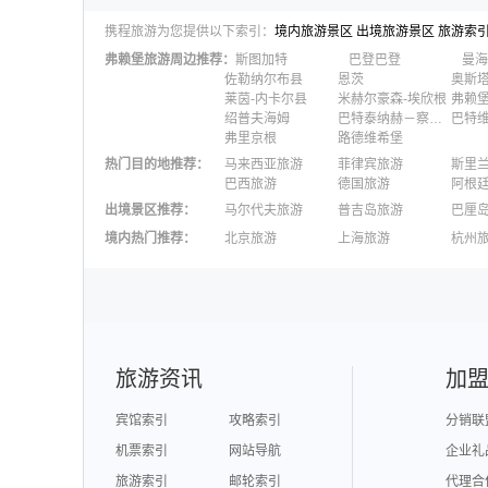
携程旅游为您提供以下索引：
境内旅游景区
出境旅游景区
旅游索
弗赖堡
旅游周边推荐：
斯图加特
巴登巴登
曼海
佐勒纳尔布县
恩茨
奥斯
莱茵-内卡尔县
米赫尔豪森-埃欣根
弗赖
绍普夫海姆
巴特泰纳赫－察弗尔施泰因
巴特
弗里京根
路德维希堡
热门目的地推荐
：
马来西亚旅游
菲律宾旅游
斯里
巴西旅游
德国旅游
阿根
出境景区推荐
：
马尔代夫旅游
普吉岛旅游
巴厘
澳大利亚旅游
毛里求斯旅游
苏梅
境内热门推荐
：
北京旅游
上海旅游
杭州
柬埔寨旅游
英国旅游
东京
广州旅游
九寨沟旅游
三亚
泉州旅游
深圳旅游
西安
澳门旅游
台湾旅游
旅游资讯
加
宾馆索引
攻略索引
分销联
机票索引
网站导航
企业礼
旅游索引
邮轮索引
代理合