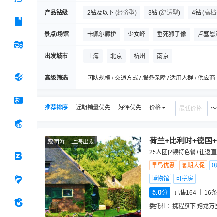
产品钻级
2钻及以下
(
经济型
)
3钻
(
舒适型
)
4钻
(
高档
景点/场馆
卡佩尔廊桥
少女峰
垂死狮子像
卢塞恩
罗马斗兽场
圣母百花大教堂
布里恩茨湖
出发城市
上海
北京
杭州
南京
凡尔赛宫
高级筛选
团队规模 / 交通方式 / 服务保障 / 适用人群 / 供应商
推荐排序
近期销量优先
好评优先
价格
荷兰+比利时+德国
跟团游
上海出发
25人团|2顿特色餐+往返
早鸟优惠
暑期大促
0
博物馆
可拼房
5.0
分
已售164
16
条
委托社：
携程旗下 翔龙万