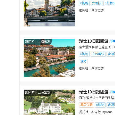
0购物
含领队
0购物
委托社：
众信旅游
瑞士10日跟团游
跟团游
上海出发
瑞士漫步 国航往返直飞｜阿
0购物
立即确认
含领
烧烤
委托社：
众信旅游
瑞士10日跟团游
跟团游
上海出发
直飞·双点进出不走回头路
早鸟优惠
0购物
含领
委托社：
君易行EzyTour