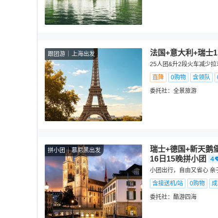
法国+意大利+瑞士
跟团游
上海出发
25人团&升2段火车减少拉
直降
0购物
含领队
委托社：
全景旅游
瑞士+德国+新天鹅
拼小团
慕尼黑出发
16日15晚拼小团
小团出行，自由又省心 亲子
含接送机/站
0购物
成
委托社：
酷游四海