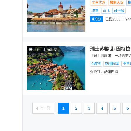
早鸟优惠
暑期大促
城堡
直飞
可拼房
4.9
分
已售2553
94
瑞士苏黎世+因特拉
拼小团
上海出发
『瑞士深度游，一场治愈之
0购物
成团保障
不含
委托社：
酷游四海
1
2
3
4
5
6
上一页