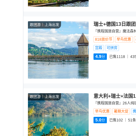
瑞士+德国13日跟
跟团游
上海出发
『携程国旅自营』魔法森林
818放价节
早鸟优惠
宫殿
可拼房
4.9
分
已售1118
43
意大利+瑞士+法国
跟团游
上海出发
『携程国旅自营』26人纯
早鸟优惠
暑期大促
5.0
分
已售102
51
条