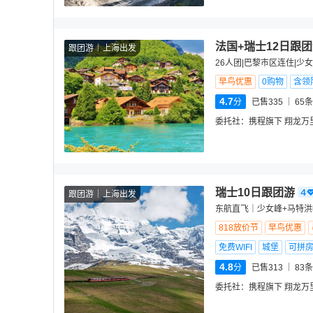
法国+瑞士12日跟
跟团游
上海出发
26人团|巴黎市区连住|少
早鸟优惠
0购物
含领
4.7
分
已售335
65
条
委托社：
携程旗下 翔龙万
瑞士10日跟团游
跟团游
上海出发
东航直飞｜少女峰+马特洪
818放价节
早鸟优惠
免费WIFI
城堡
可拼
4.8
分
已售313
83
条
委托社：
携程旗下 翔龙万