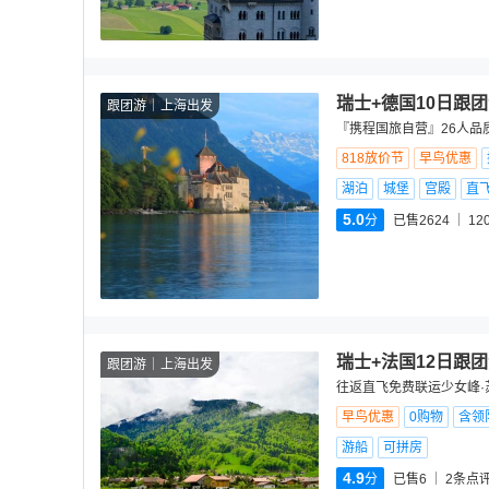
瑞士+德国10日跟
跟团游
上海出发
『携程国旅自营』26人品
818放价节
早鸟优惠
湖泊
城堡
宫殿
直
5.0
分
已售2624
12
瑞士+法国12日跟
跟团游
上海出发
往返直飞免费联运少女峰·苏
早鸟优惠
0购物
含领
游船
可拼房
4.9
分
已售6
2
条点