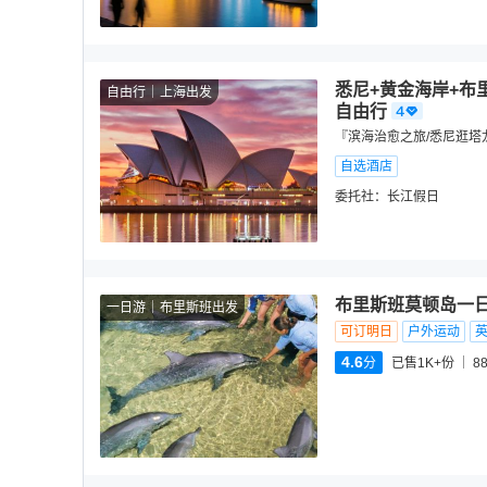
悉尼+黄金海岸+布
自由行
上海出发
自由行
『滨海治愈之旅/悉尼逛塔
自选酒店
委托社：
长江假日
布里斯班莫顿岛一日
一日游
布里斯班出发
可订明日
户外运动
4.6
分
已售1K+份
8