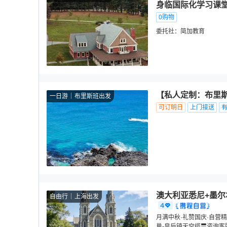
身临国际化学习课堂
0购物
委托社：
简加教育
【私人定制：布里斯
一日游
布里斯班出发
可订明日
上门接送
澳大利亚悉尼+墨尔
自由行
上海出发
月满中秋·礼赞国庆·自营精
巢-皇后镇天空缆〓咨询客