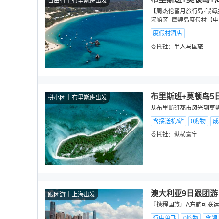
自由行
布里斯班出发
【周杰伦蜜月旅行岛·喂海
沉船区+摩顿岛度假村【中
度假村酒店
委托社：
半人马国旅
布里斯班+莫顿岛5
拼小团
布里斯班出发
从布里斯班都市风光到莫顿
含接送机/站
0购物
成
委托社：
纵横寰宇
澳大利亚9日跟团游
跟团游
上海出发
『携程国旅』A东航可联运
行中单飞
0购物
含领