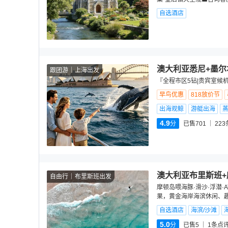
自选酒店
澳大利亚悉尼+墨尔
跟团游
上海出发
『全程市区5钻|贵宾室候
早鸟优惠
818放价节
出海观鲸
游艇出海
4.9
分
已售701
223
澳大利亚布里斯班+
自由行
布里斯班出发
摩顿岛喂海豚·滑沙·浮潜
果，黄金海岸海滨休闲、
自选酒店
海滨/沙滩
5.0
分
已售5
1
条点