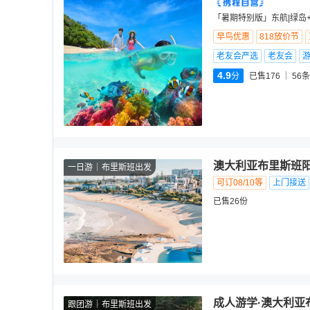
「暑期特别版」东航|绿岛
早鸟优惠
818放价节
老友会严选
老友会
4.9
分
已售176
56
条
澳大利亚布里斯班阳
一日游
布里斯班出发
可订08/10等
上门接送
已售26份
成人游学·澳大利亚
跟团游
布里斯班出发