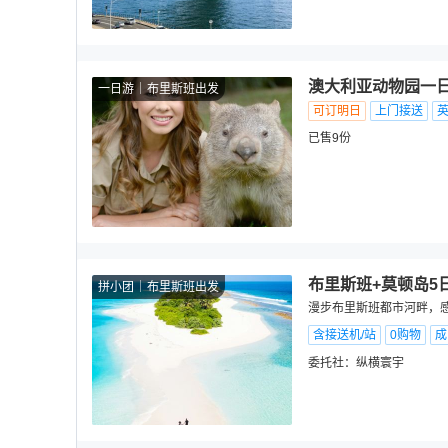
澳大利亚动物园一日
一日游
布里斯班出发
可订明日
上门接送
已售9份
布里斯班+莫顿岛5
拼小团
布里斯班出发
漫步布里斯班都市河畔，
含接送机/站
0购物
成
委托社：
纵横寰宇