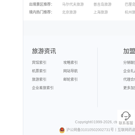
出境景区推荐
：
马尔代夫旅游
普吉岛旅游
巴厘
澳大利亚旅游
毛里求斯旅游
苏梅
境内热门推荐
：
北京旅游
上海旅游
杭州
柬埔寨旅游
英国旅游
东京
广州旅游
九寨沟旅游
三亚
泉州旅游
深圳旅游
西安
澳门旅游
台湾旅游
旅游资讯
加
宾馆索引
攻略索引
分销联
机票索引
网站导航
企业礼
旅游索引
邮轮索引
代理合
企业差旅索引
更多加
Copyright©
1999-
2026
,
ctrip.com
. Al
联系客服
沪公网备31010502002731号
丨
互联网药