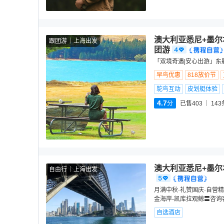
澳大利亚悉尼+墨尔
跟团游
上海出发
团游
「双境奇遇|安心出游」东
早鸟优惠
818放价节
鸵鸟互动
皮划艇体验
4.7
分
已售403
143
澳大利亚悉尼+墨尔
自由行
上海出发
月满中秋·礼赞国庆·自营精
金海岸-凯库拉观鲸〓咨询
自选酒店