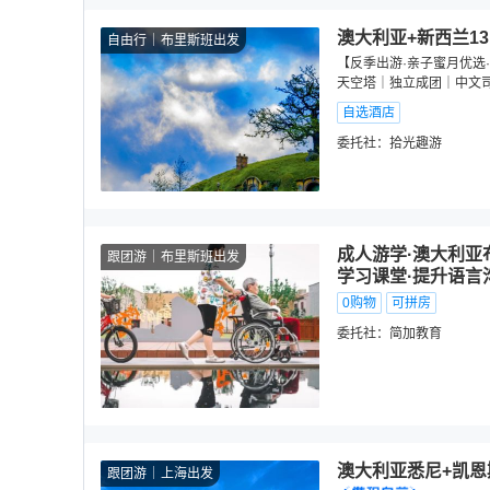
澳大利亚+新西兰13
自由行
布里斯班出发
【反季出游·亲子蜜月优选
天空塔｜独立成团｜中文
自选酒店
委托社：
拾光趣游
成人游学·澳大利亚
跟团游
布里斯班出发
学习课堂·提升语言
0购物
可拼房
委托社：
简加教育
澳大利亚悉尼+凯恩
跟团游
上海出发