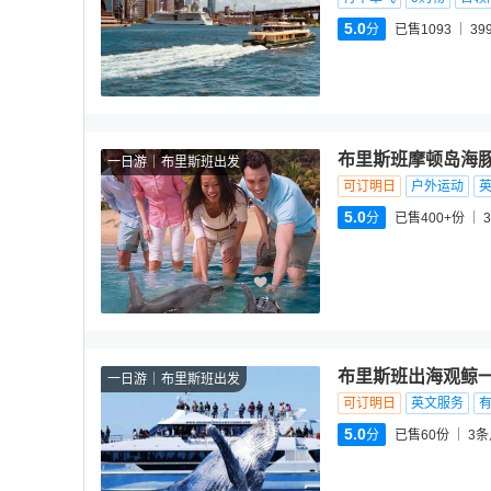
5.0
分
已售1093
39
布里斯班摩顿岛海豚
一日游
布里斯班出发
可订明日
户外运动
5.0
分
已售400+份
3
布里斯班出海观鲸
一日游
布里斯班出发
可订明日
英文服务
5.0
分
已售60份
3
条