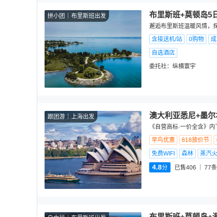
布里斯班+莫顿岛5
拼小团
布里斯班出发
邂逅布里斯班温暖风情，
含接送机/站
0购物
成
自选酒店
委托社：
纵横寰宇
澳大利亚悉尼+墨尔
跟团游
上海出发
《自营高标·一价全含》内
早鸟优惠
818放价节
免费WIFI
森林
蒸汽
4.8
分
已售406
77
条
布里斯班+莫顿岛+