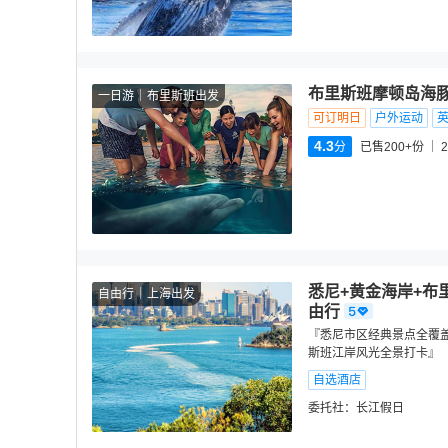
布里斯班摩顿岛海
一日游
布里斯班出发
可订明日
户外运动
4.3
分
已售200+份
2
悉尼+黄金海岸+布
自由行
上海出发
由行
『悉尼市区经典景点全覆盖 /
斯班江岸风光全景打卡』
自选酒店
委托社：
长江假日