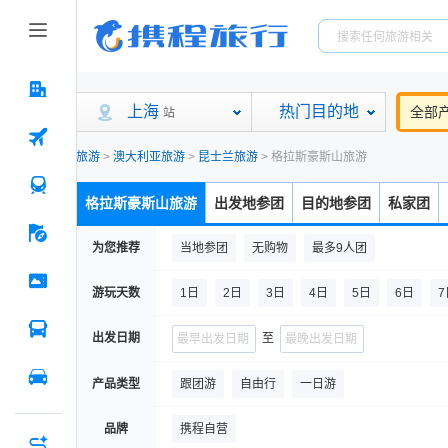
上海
热门目的地
全部
站
旅游
>
澳大利亚旅游
>
昆士兰旅游
>
格拉斯豪斯山旅游
格拉斯豪斯山旅游
出发地参团
目的地参团
私家团
为您推荐
当地参团
无购物
最多9人团
游玩天数
1日
2日
3日
4日
5日
6日
7
出发日期
至
产品类型
跟团游
自由行
一日游
品牌
携程自营