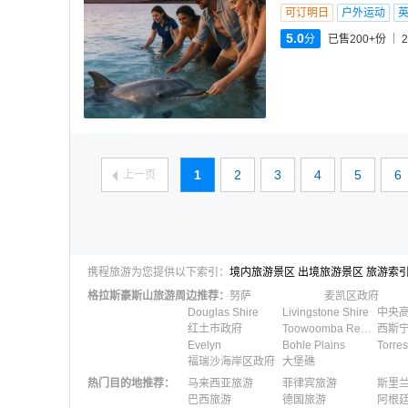
可订明日
户外运动
5.0
分
已售200+份
2
1
2
3
4
5
6
上一页
携程旅游为您提供以下索引：
境内旅游景区
出境旅游景区
旅游索
格拉斯豪斯山
旅游周边推荐：
努萨
麦凯区政府
Douglas Shire
Livingstone Shire
中央
红土市政府
Toowoomba Regional
西斯
Evelyn
Bohle Plains
Torres
福瑞沙海岸区政府
大堡礁
热门目的地推荐
：
马来西亚旅游
菲律宾旅游
斯里
巴西旅游
德国旅游
阿根