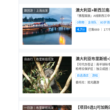
澳大利亚+新西兰南
跟团游
上海出发
『携程国旅』A线新西兰中
0购物
含领队
80岁
4.7
分
已售669
177
澳大利亚布里斯班+
自由行
布里斯班出发
【可代办签证｜南半球秋冬
柏考拉保护区｜独立成团
自选酒店
游船
委托社：
拾光趣游
【项目6选1|可加
一日游
布里斯班出发