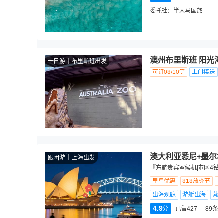
委托社：
半人马国旅
澳州布里斯班 阳光海
一日游
布里斯班出发
可订08/10等
上门接送
澳大利亚悉尼+墨尔
跟团游
上海出发
『东航贵宾室候机|市区4
早鸟优惠
818放价节
出海观鲸
游艇出海
4.9
分
已售427
89
条