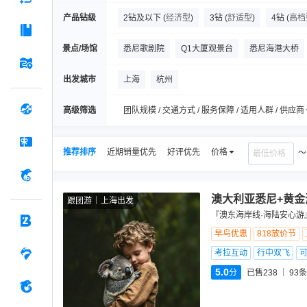
产品钻级
2钻及以下
(
经济型
)
3钻
(
舒适型
)
4钻
(
高档
景点/场馆
悉尼歌剧院
Q1大厦观景台
悉尼海港大桥
蓝山国家公园
蓝山绝景世界
悉尼皇家植物
出发城市
上海
杭州
三姐妹峰
冲浪者天堂海滩
麦考利夫人座椅
高级筛选
团队规模 / 交通方式 / 服务保障 / 适用人群 / 供应商
推荐排序
近期销量优先
好评优先
价格
澳大利亚悉尼+黄金
跟团游
上海出发
『澳东海岸线·海陆安心游
早鸟优惠
818放价节
考拉互动
行中双飞
5.0
分
已售238
93
条