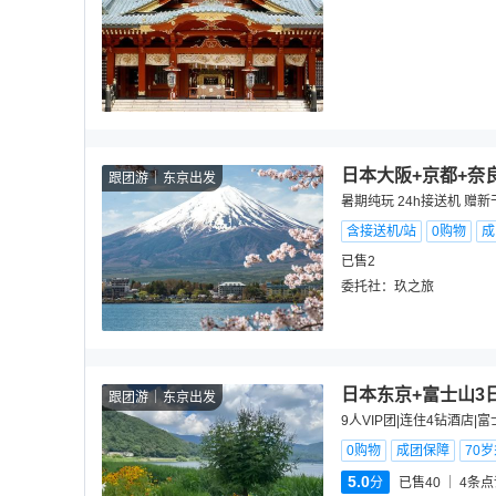
日本大阪+京都+奈
跟团游
东京出发
暑期纯玩 24h接送机 赠
含接送机/站
0购物
成
已售2
委托社：
玖之旅
日本东京+富士山3
跟团游
东京出发
9人VIP团|连住4钻酒店|
0购物
成团保障
70
5.0
分
已售40
4
条点