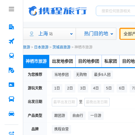
上海
热门目的地
全部
站
旅游
>
日本旅游
>
茨城县旅游
>
神栖市旅游
神栖市旅游
出发地参团
目的地参团
私家团
目的地
为您推荐
当地参团
无购物
最多9人团
游玩天数
1日
2日
3日
4日
5日
6日
7
出发日期
至
产品类型
跟团游
自由行
一日游
品牌
携程自营