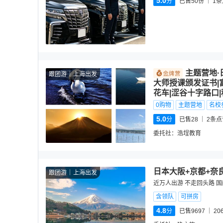
5.0
分
已售50份
1
条
主题营地·
跟团游
上海出发
大师授课颁发证书|
花车|涩谷十字路口|
0购物
主题营地
名校
5.0
分
已售28
2
条点
委托社：
浩埕教育
日本大阪+京都+奈
跟团游
上海出发
近万人出游 不走回头路 国
含领队
可拼房
4.8
分
已售9697
20