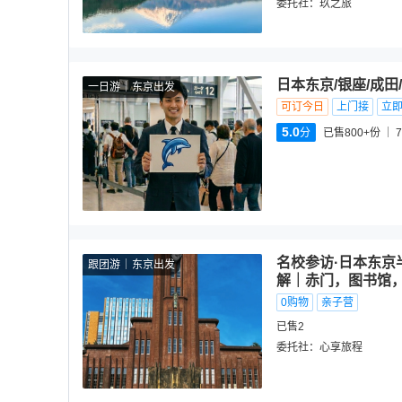
委托社：
玖之旅
日本东京/银座/成田
一日游
东京出发
可订今日
上门接
立
5.0
分
已售800+份
7
名校参访·日本东
跟团游
东京出发
解｜赤门，图书馆
0购物
亲子营
已售2
委托社：
心享旅程