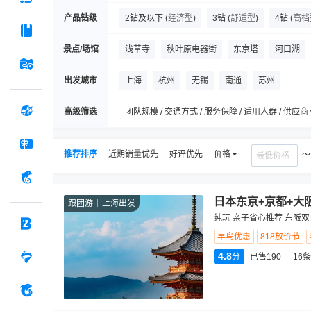
产品钻级
2钻及以下
(
经济型
)
3钻
(
舒适型
)
4钻
(
高档
景点/场馆
浅草寺
秋叶原电器街
东京塔
河口湖
三年坂二年坂
大石公园
涩谷
伏见稻荷
出发城市
上海
杭州
无锡
南通
苏州
高级筛选
团队规模 / 交通方式 / 服务保障 / 适用人群 / 供应商
推荐排序
近期销量优先
好评优先
价格
日本东京+京都+大
跟团游
上海出发
纯玩 亲子省心推荐 东阪
早鸟优惠
818放价节
4.8
分
已售190
16
条