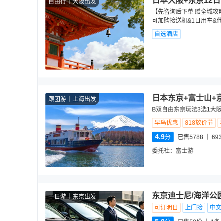
日本大阪+东京12日
自由行
大阪出发
【先咨询后下单 赠全域攻略
可加购接送机&1日用车&
自选酒店
日本东京+富士山+
跟团游
上海出发
B双自由东京玩法3选1大
早鸟优惠
818放价节
4.9
分
已售5788
69
委托社：
富士游
东京迪士尼/海洋公
一日游
东京出发
可订明日
上门接
中