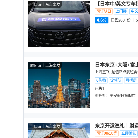
【日本中/英文专车
一日游
东京出发
可订明日
上门接
中
4.6
分
已售200+份
5
日本东京+大阪+富
跟团游
上海出发
上海直飞 |超值正点航班
0购物
含领队
可拼房
已售1
委托社：
平安假日旗舰店
东京开运巡礼｜财运神
一日游
东京出发
可订08/10等
立即确认