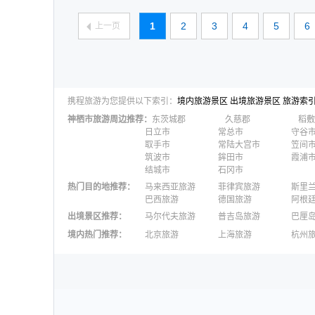
1
2
3
4
5
6
上一页
携程旅游为您提供以下索引：
境内旅游景区
出境旅游景区
旅游索
神栖市
旅游周边推荐：
东茨城郡
久慈郡
稻敷
日立市
常总市
守谷
取手市
常陆大宫市
笠间
筑波市
鉾田市
霞浦
结城市
石冈市
热门目的地推荐
：
马来西亚旅游
菲律宾旅游
斯里
巴西旅游
德国旅游
阿根
出境景区推荐
：
马尔代夫旅游
普吉岛旅游
巴厘
澳大利亚旅游
毛里求斯旅游
苏梅
境内热门推荐
：
北京旅游
上海旅游
杭州
柬埔寨旅游
英国旅游
东京
广州旅游
九寨沟旅游
三亚
泉州旅游
深圳旅游
西安
澳门旅游
台湾旅游