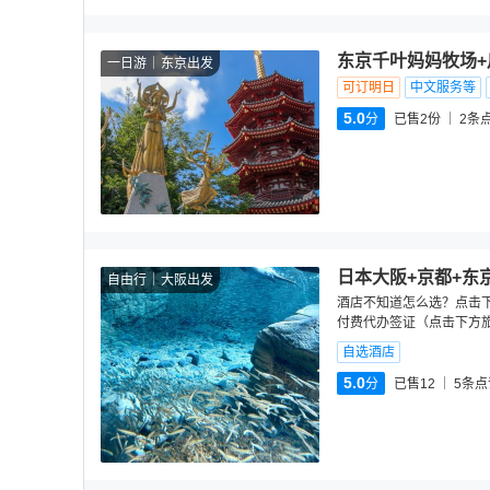
东京千叶妈妈牧场+
一日游
东京出发
可订明日
中文服务等
5.0
分
已售2份
2
条
日本大阪+京都+东
自由行
大阪出发
酒店不知道怎么选？点击
付费代办签证（点击下方旅
自选酒店
5.0
分
已售12
5
条点