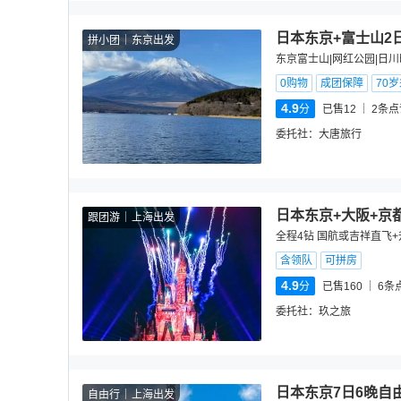
日本东京+富士山2
拼小团
东京出发
东京富士山|网红公园|日川
0购物
成团保障
70
4.9
分
已售12
2
条点
委托社：
大唐旅行
日本东京+大阪+京
跟团游
上海出发
全程4钻 国航或吉祥直飞+
含领队
可拼房
4.9
分
已售160
6
条
委托社：
玖之旅
日本东京7日6晚自
自由行
上海出发