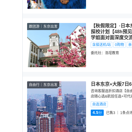
【秋假限定】·日本
跟团游
东京出发
探校计划【48h预
学姐面对面深度交
含接送机/站
0购物
亲
委托社：
浩埕教育
日本东京+大阪7日
自由行
东京出发
咨询客服选折扣酒店【自由
店随心选&航班任选+可代
自选酒店
4.5
分
已售3
1
条点