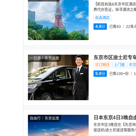
【航班自选&东京市区酒店
费代办签证，探寻潮流之都
自选酒店
4.9
分
已售93
22
条
东京市区迪士尼专
一日游
东京出发
可订明日
上门接
中
5.0
分
已售100+份
1
日本东京4日3晚自
自由行
东京出发
东京市区3晚连住【先咨询
接送机/迪士尼接送等服务/