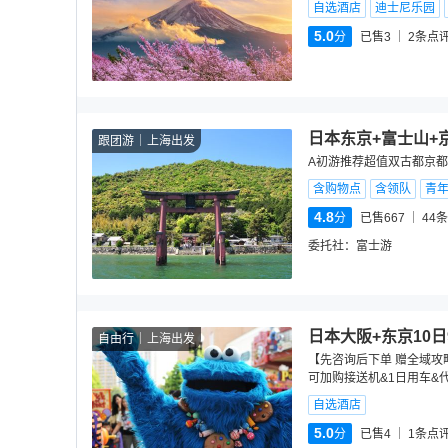
自选酒店
迪士尼乐园
5.0
分
已售3
2
条点
日本东京+富士山+
跟团游
上海出发
A初游推荐超值双古都京都+
含购物点
含领队
青
4.8
分
已售667
44
条
委托社：
富士游
日本大阪+东京10
自由行
上海出发
【先咨询后下单 赠全域攻略
可加购接送机&1日用车&
自选酒店
5.0
分
已售4
1
条点