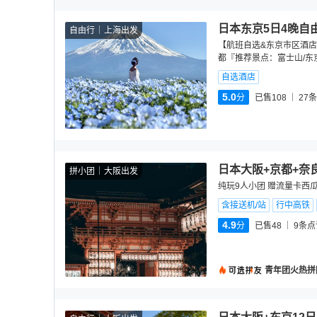
日本东京5日4晚自
自由行
上海出发
【航班自选&东京市区酒店
都『推荐景点：富士山/东
自选酒店
5.0
分
已售108
27
条
日本大阪+京都+奈
拼小团
大阪出发
纯玩9人小团 赠流量卡西瓜
含接送机/站
行中高铁
4.9
分
已售48
9
条点
青年团火热拼