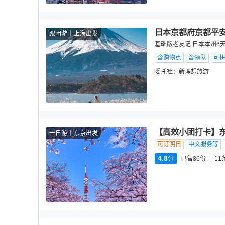
日本京都府京都平安
跟团游
上海出发
基础版老友记 日本本州6天
含购物点
含领队
可
委托社：
新理想旅游
【高效小团打卡】东
一日游
东京出发
可订明日
中文服务等
4.8
分
已售86份
11