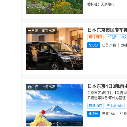
委托社：
大唐旅行
日本东京市区专车
一日游
东京出发
可订明日
上门接
中
5.0
分
已售74份
26
日本东京4日3晚自
自由行
上海出发
东京市区3晚连住【先咨询
尼接送等服务/可代办签证 
自选酒店
迪士尼乐园
4.9
分
已售164
53
条