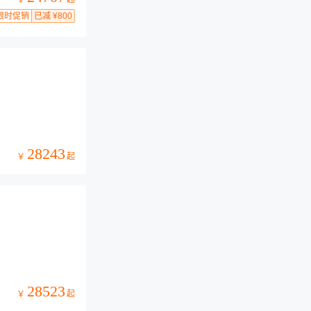
￥
限时促销
已减 ¥800
28243
起
￥
28523
起
￥