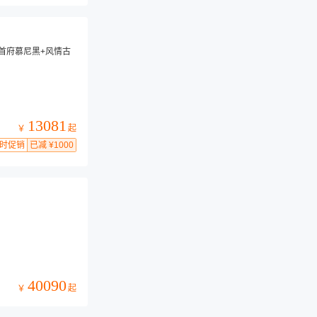
亚首府慕尼黑+风情古
13081
起
￥
时促销
已减 ¥1000
40090
起
￥