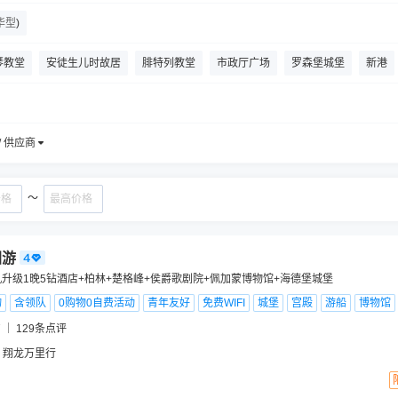
华型
)
琴教堂
安徒生儿时故居
腓特列教堂
市政厅广场
罗森堡城堡
新港
丹麦比隆乐高世界
汉堡市政厅
不来梅市政厅
柏林大教堂
仓库城博物馆
/ 供应商
～
团游
机升级1晚5钻酒店+柏林+楚格峰+侯爵歌剧院+佩加蒙博物馆+海德堡城堡
物
含领队
0购物0自费活动
青年友好
免费WIFI
城堡
宫殿
游船
博物馆
7
129
条点评
 翔龙万里行