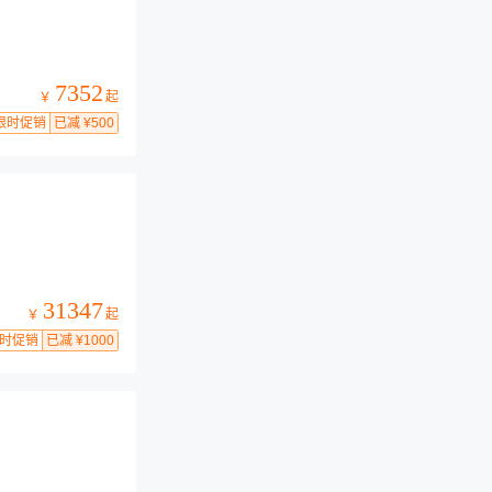
7352
起
￥
限时促销
已减 ¥500
31347
起
￥
时促销
已减 ¥1000