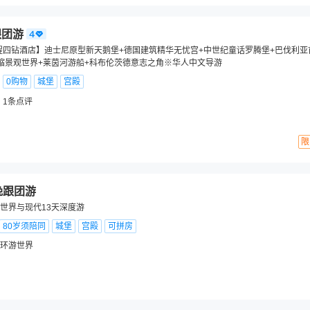
跟团游
 全程四钻酒店】迪士尼原型新天鹅堡+德国建筑精华无忧宫+中世纪童话罗腾堡+巴伐利
缩景观世界+莱茵河游船+科布伦茨德意志之角※华人中文导游
0购物
城堡
宫殿
1
条点评
限
晚跟团游
世界与现代13天深度游
80岁须陪同
城堡
宫殿
可拼房
环游世界