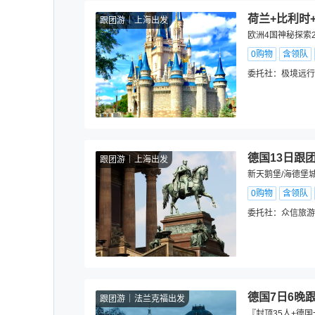
荷兰+比利时
跟团游
上海出发
欧洲4国神秘探索
0购物
含领队
委托社：
极境远行
德国13日跟
跟团游
上海出发
新天鹅堡/海德堡城
0购物
含领队
委托社：
众信旅游
德国7日6晚
跟团游
法兰克福出发
『封顶35人+德