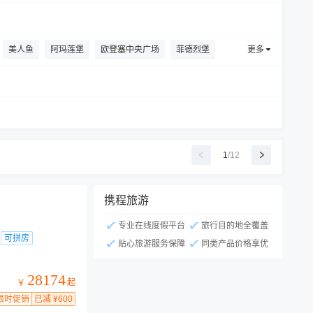
美人鱼
阿玛莲堡
欧登塞中央广场
菲德烈堡
更多
1
/
12
携程旅游
专业在线度假平台
旅行目的地全覆盖
可拼房
贴心旅游服务保障
同类产品价格享优
28174
起
￥
限时促销
已减 ¥600