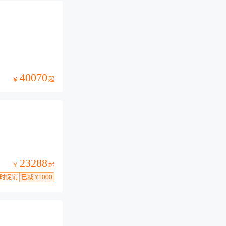
40070
起
￥
23288
起
￥
时促销
已减 ¥1000