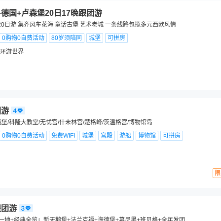
+德国+卢森堡20日17晚跟团游
20日游 集齐风车花海 童话古堡 艺术老城 一条线路包揽多元西欧风情
0购物0自费活动
80岁须陪同
城堡
可拼房
环游世界
团游
堡/科隆大教堂/无忧宫/什未林宫/楚格峰/茨温格宫/博物馆岛
0购物0自费活动
免费WIFI
城堡
宫殿
游船
博物馆
可拼房
限
跟团游
国一地+经典全览』新天鹅堡+法兰克福+海德堡+慕尼黑+班贝格+全年发团