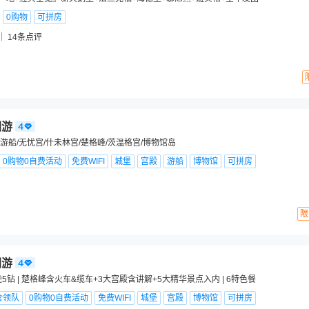
0购物
可拼房
14
条点评
团游
船/无忧宫/什未林宫/楚格峰/茨温格宫/博物馆岛
0购物0自费活动
免费WIFI
城堡
宫殿
游船
博物馆
可拼房
限
团游
5钻 | 楚格峰含火车&缆车+3大宫殿含讲解+5大精华景点入内 | 6特色餐
含领队
0购物0自费活动
免费WIFI
城堡
宫殿
博物馆
可拼房