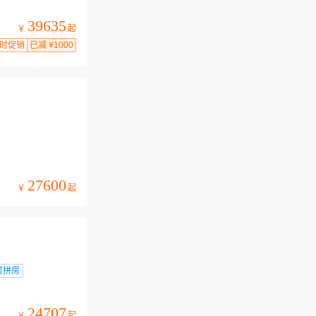
39635
起
￥
时促销
已减 ¥1000
27600
起
￥
可拼房
24707
起