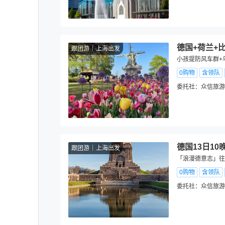
德国+荷兰+比
跟团游
上海出发
小孩提防风车群+
0购物
含领队
委托社：
众信旅游
德国13日10
跟团游
上海出发
「浪漫德意志」往
0购物
含领队
委托社：
众信旅游