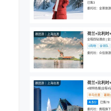
已售3
委托社：
全景旅游
荷兰+比利时
跟团游
上海出发
全程四钻酒店 | 
0购物
含领队
委托社：
众信旅游
荷兰+比利时
跟团游
上海出发
4顿特色餐|全程4钻
早鸟优惠
暑期
4.5
分
已售78
委托社：
携程旗下