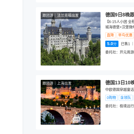
德国9日8晚
跟团游
法兰克福出发
【6-15人小团
城海德堡+汉堡微
直降
早鸟优惠
5.0
分
已售1
委托社：
开元周游
德国13日10
跟团游
上海出发
中欧德国穿越童话
0购物
含领队
委托社：
极境远行