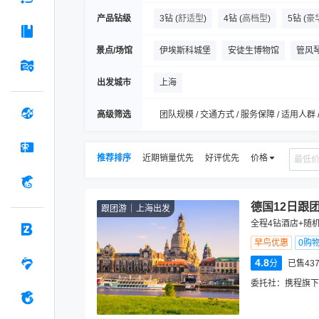
产品钻级
3钻
(
舒适型
)
4钻
(
高档型
)
5钻
(
豪
景点/场馆
伊埃斯科城堡
安徒生博物馆
管风
克伦堡宫
博物馆岛
乐高之家
出发城市
上海
高级筛选
团队规模 / 交通方式 / 服务保障 / 适用人群 
推荐排序
近期销量优先
好评优先
价格
德国12日跟
跟团游
上海出发
全程4钻酒店+随
早鸟优惠
0购
4.8
分
已售43
委托社：
携程旗下