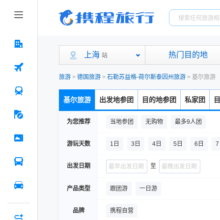
上海
热门目的地
站
旅游
>
德国旅游
>
石勒苏益格-荷尔斯泰因州旅游
>
基尔旅游
基尔旅游
出发地参团
目的地参团
私家团
为您推荐
当地参团
无购物
最多9人团
游玩天数
1日
3日
4日
5日
6日
出发日期
至
产品类型
跟团游
一日游
品牌
携程自营