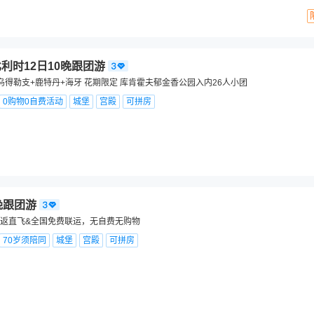
利时12日10晚跟团游
乌得勒支+鹿特丹+海牙 花期限定 库肯霍夫郁金香公园入内26人小团
0购物0自费活动
城堡
宫殿
可拼房
晚跟团游
返直飞&全国免费联运，无自费无购物
70岁须陪同
城堡
宫殿
可拼房