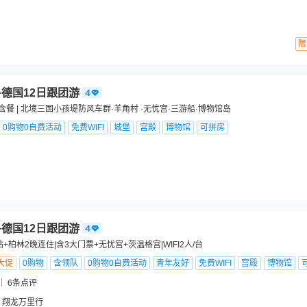
限
+德国12日跟团游
全含餐 | 北境三国小孩堤防风车群·羊角村 ·无忧宫·三游船·博物馆岛
0购物0自费活动
免费WIFI
城堡
宫殿
博物馆
可拼房
+德国12日跟团游
+柏林2晚连住|含3大门票+无忧宫+茨温格宫|WIFI2人/台
大促
0购物
含领队
0购物0自费活动
青年友好
免费WIFI
宫殿
博物馆
6
条点评
 翔龙万里行