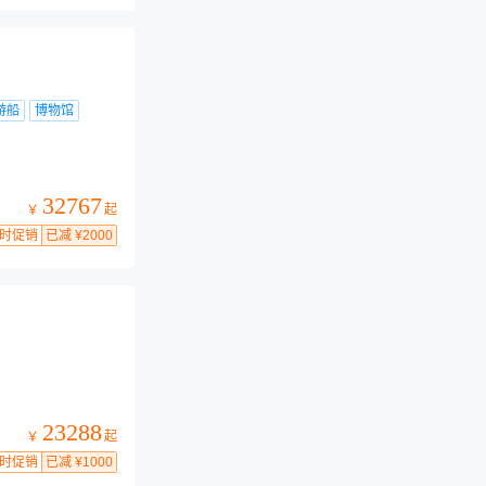
游船
博物馆
32767
起
￥
时促销
已减 ¥2000
23288
起
￥
时促销
已减 ¥1000