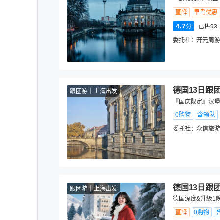
直降
早鸟优惠
4.7
分
已售93
委托社：
开元周游
德国13日跟
跟团游
上海出发
『国庆限定』汉堡游
0购物
含领队
委托社：
众信旅游
德国13日跟
跟团游
上海出发
德国深度&升级1晚
直降
0购物