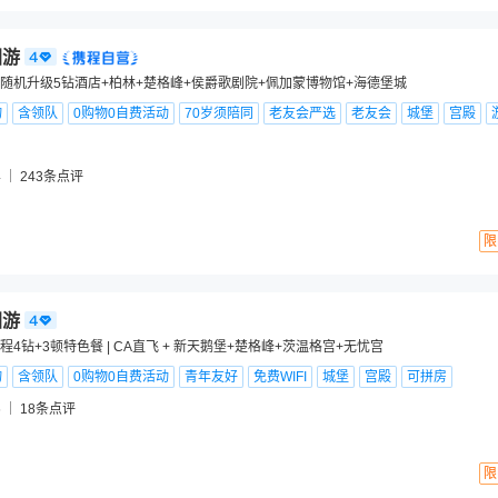
团游
随机升级5钻酒店+柏林+楚格峰+侯爵歌剧院+佩加蒙博物馆+海德堡城
物
含领队
0购物0自费活动
70岁须陪同
老友会严选
老友会
城堡
宫殿
4
243
条点评
限
团游
4钻+3顿特色餐 | CA直飞 + 新天鹅堡+楚格峰+茨温格宫+无忧宫
物
含领队
0购物0自费活动
青年友好
免费WIFI
城堡
宫殿
可拼房
6
18
条点评
限