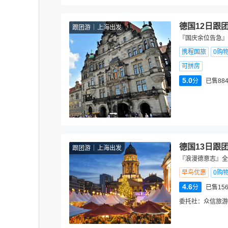
德国12日跟
跟团游
上海出发
『国庆余位告急』
携程国旅
0购
可拼房
5.0
分
已售88
德国13日跟
跟团游
上海出发
『浪漫德意志』全程
早鸟优惠
0购
4.6
分
已售15
委托社：
众信旅游