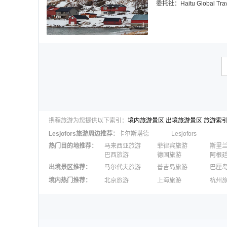
委托社：
Haitu Global Tra
携程旅游为您提供以下索引：
境内旅游景区
出境旅游景区
旅游索
Lesjofors
旅游周边推荐：
卡尔斯塔德
Lesjofors
热门目的地推荐
：
马来西亚旅游
菲律宾旅游
斯里
巴西旅游
德国旅游
阿根
出境景区推荐
：
马尔代夫旅游
普吉岛旅游
巴厘
澳大利亚旅游
毛里求斯旅游
苏梅
境内热门推荐
：
北京旅游
上海旅游
杭州
柬埔寨旅游
英国旅游
东京
广州旅游
九寨沟旅游
三亚
泉州旅游
深圳旅游
西安
澳门旅游
台湾旅游