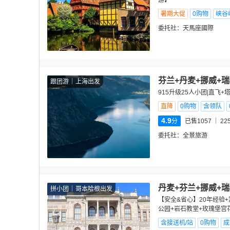
游】
暑期大促
0购物
峡谷
委托社：
天馬座國際
芬兰+丹麦+挪威+瑞
跟团游
上海出发
915升级25人小团|直飞
直降
0购物
含领队
4.9
分
已售1057
22
委托社：
全景旅游
丹麦+芬兰+挪威+瑞
拼小团
哥本哈根出发
【安全&省心】20年经验
公园+岩石教堂+玫瑰堡宫
含接送机/站
0购物
成