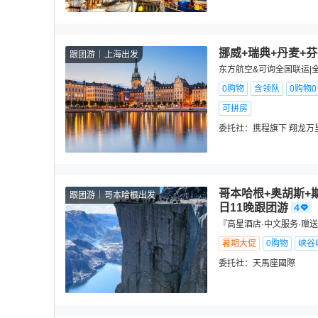
挪威+瑞典+丹麦+
跟团游
上海出发
东方航空&可询全国联运|
0购物
含领队
0购物
可拼房
委托社：
携程旗下 翔龙万
哥本哈根+奥胡斯+
跟团游
哥本哈根出发
日11晚跟团游
『高星酒店·中文服务·赠
暑期大促
0购物
峡谷
委托社：
天馬座國際