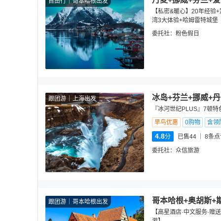
自由行
哥本哈根出发
【私密&暖心】20年经验+定
湾3大体验+哈姆雷特城堡
委托社：
粉色假日
冰岛+芬兰+挪威+丹
跟团游
上海出发
『冰河世纪PLUS』7顿特
早鸟优惠
0购物
含领
4.8
分
已售44
8
条点
委托社：
众信旅游
哥本哈根+奥胡斯+
跟团游
哥本哈根出发
【高星酒店·中文服务·赠