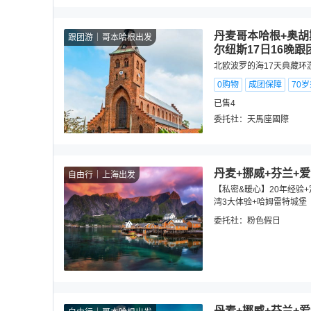
丹麦哥本哈根+奥胡
跟团游
哥本哈根出发
尔纽斯17日16晚跟
北欧波罗的海17天典藏环
0购物
成团保障
70
已售4
委托社：
天馬座國際
丹麦+挪威+芬兰+爱
自由行
上海出发
【私密&暖心】20年经验+定
湾3大体验+哈姆雷特城堡
委托社：
粉色假日
丹麦+挪威+芬兰+爱