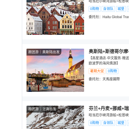
哈当厄尔峡湾游船+松恩
0购物
含领队
城堡
委托社：
Haitu Global Tra
奥斯陆+斯德哥尔摩
跟团游
奥斯陆出发
【高星酒店·中文服务·赠
欧波罗的海风情游】
暑期大促
0购物
委托社：
天馬座國際
芬兰+丹麦+挪威+瑞
跟团游
上海出发
哈当厄尔峡湾游船+松恩
0购物
含领队
城堡