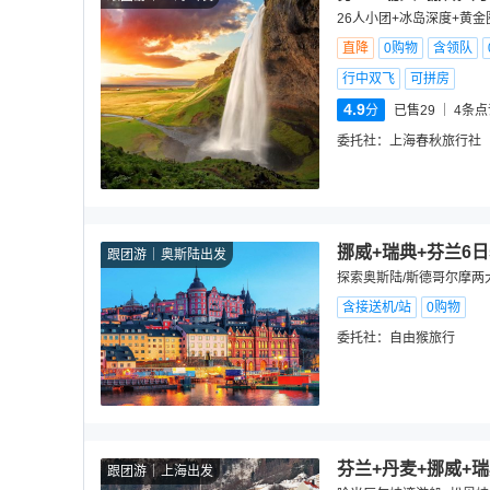
26人小团+冰岛深度+黄金
直降
0购物
含领队
行中双飞
可拼房
4.9
分
已售29
4
条点
委托社：
上海春秋旅行社
挪威+瑞典+芬兰6
跟团游
奥斯陆出发
探索奥斯陆/斯德哥尔摩两
含接送机/站
0购物
委托社：
自由猴旅行
芬兰+丹麦+挪威+瑞
跟团游
上海出发