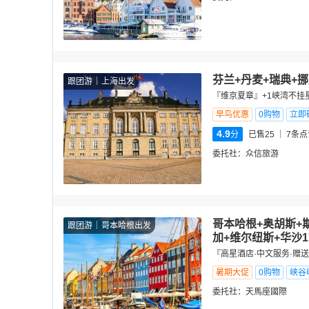
芬兰+丹麦+瑞典+挪
跟团游
上海出发
『维京夏章』+1峡湾不挂星
早鸟优惠
0购物
立即
4.9
分
已售25
7
条点
委托社：
众信旅游
哥本哈根+奥胡斯+
跟团游
哥本哈根出发
加+维尔纽斯+华沙1
『高星酒店·中文服务·赠
暑期大促
0购物
峡谷
委托社：
天馬座國際