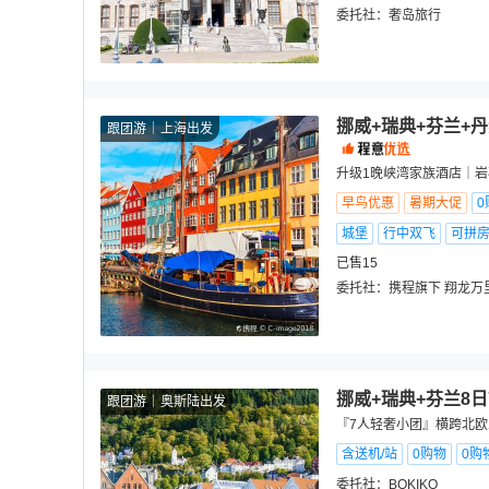
委托社：
奢岛旅行
挪威+瑞典+芬兰+
跟团游
上海出发
升级1晚峡湾家族酒店｜岩
早鸟优惠
暑期大促
0
城堡
行中双飞
可拼
已售15
委托社：
携程旗下 翔龙万
挪威+瑞典+芬兰8
跟团游
奥斯陆出发
『7人轻奢小团』横跨北
含送机/站
0购物
0购
委托社：
BOKIKO