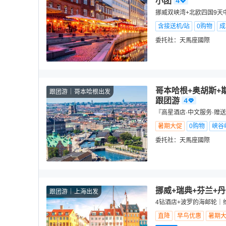
小团
挪威双峡湾+北欧四国9天
含接送机/站
0购物
成
委托社：
天馬座國際
哥本哈根+奥胡斯+
跟团游
哥本哈根出发
跟团游
『高星酒店·中文服务·赠
暑期大促
0购物
峡谷
委托社：
天馬座國際
挪威+瑞典+芬兰+
跟团游
上海出发
4钻酒店+波罗的海邮轮｜
直降
早鸟优惠
暑期