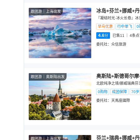
冰岛+芬兰+挪威+
跟团游
上海出发
『凝结时光·冰火长卷』冰岛
早鸟优惠
行中单飞
0
4.6
分
已售11
4
条点
委托社：
众信旅游
奥斯陆+斯德哥尔摩
跟团游
奥斯陆出发
北欧纯净之境/挪威瑞典芬
0购物
成团保障
70
委托社：
天馬座國際
芬兰+瑞典+挪威+丹
跟团游
上海出发