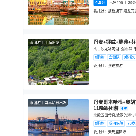
4.9
分
已售296
39
条
委托社：
携程旗下 翔龙万
丹麦+挪威+瑞典+芬
跟团游
上海出发
杰古沙龙冰河湖+瀑布群+
0购物
含领队
0购物
委托社：
搜途旅游
丹麦哥本哈根+奥胡
跟团游
哥本哈根出发
11晚跟团游
北欧五国传奇/波罗的海与
0购物
成团保障
70
委托社：
天馬座國際