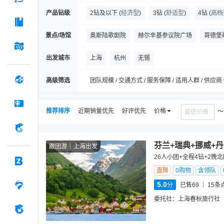
产品钻级
2钻及以下
(
经济型
)
3钻
(
舒适型
)
4钻
(
高档
景点/场馆
奥斯陆歌剧院
赫尔辛基参议院广场
哥德堡
塔林亚历山大·涅夫斯基主教座堂
市政厅广场
出发城市
上海
杭州
无锡
美人鱼
市政厅广场
吉菲昂喷泉
奥斯陆
高级筛选
团队规模 / 交通方式 / 服务保障 / 适用人群 / 供应商
推荐排序
近期销量优先
好评优先
价格
芬兰+瑞典+挪威+丹
跟团游
上海出发
26人小团+全程4钻+2晚
直降
0购物
含领队
5.0
分
已售69
15
条
委托社：
上海春秋旅行社