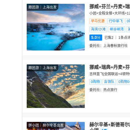
挪威+芬兰+丹麦+
跟团游
上海出发
小团+全程含餐+大环线+
早鸟优惠
行中单飞
0
海滨/沙滩
峡谷峡湾
5.0
分
已售2
1
条点
委托社：
上海春秋旅行社
挪威+瑞典+丹麦+
跟团游
上海出发
吉祥直飞|全国联运+4顿特
0购物
含领队
0购物
委托社：
热点旅行
赫尔辛基+斯德哥尔
拼小团
赫尔辛基出发