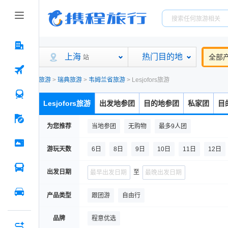
上海
热门目的地
全部
站
旅游
>
瑞典旅游
>
韦姆兰省旅游
>
Lesjofors旅游
Lesjofors旅游
出发地参团
目的地参团
私家团
目
为您推荐
当地参团
无购物
最多9人团
游玩天数
6日
8日
9日
10日
11日
12日
出发日期
至
产品类型
跟团游
自由行
品牌
程意优选