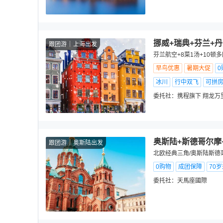
挪威+瑞典+芬兰+丹
跟团游
上海出发
芬兰航空+8菜1汤+10顿
早鸟优惠
暑期大促
0
冰川
行中双飞
可拼
委托社：
携程旗下 翔龙万
奥斯陆+斯德哥尔摩
跟团游
奥斯陆出发
北欧经典三角/奥斯陆斯德
0购物
成团保障
70
委托社：
天馬座國際