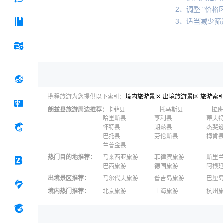
2、调整 "价格区
3、适当减少筛
携程旅游为您提供以下索引：
境内旅游景区
出境旅游景区
旅游索
朗兹县
旅游周边推荐：
卡菲县
托马斯县
拉班
哈里斯县
亨利县
蒂夫
怀特县
朗兹县
杰斐
巴托县
劳伦斯县
梅肯
兰普金县
热门目的地推荐
：
马来西亚旅游
菲律宾旅游
斯里
巴西旅游
德国旅游
阿根
出境景区推荐
：
马尔代夫旅游
普吉岛旅游
巴厘
澳大利亚旅游
毛里求斯旅游
苏梅
境内热门推荐
：
北京旅游
上海旅游
杭州
柬埔寨旅游
英国旅游
东京
广州旅游
九寨沟旅游
三亚
泉州旅游
深圳旅游
西安
澳门旅游
台湾旅游