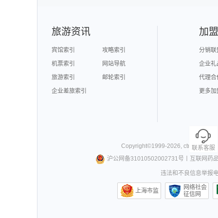
旅游资讯
加
宾馆索引
攻略索引
分销联
机票索引
网站导航
企业礼
旅游索引
邮轮索引
代理合
企业差旅索引
更多加
Copyright©
1999-
2026
,
ctrip.com
. Al
联系客服
沪公网备31010502002731号
丨
互联网药
违法和不良信息举报电话0
网络社会
上海市监
征信网