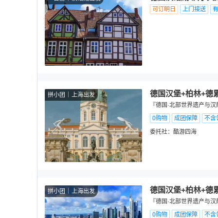
可订明日
上门接送
德国汉堡+柏林+德
拼小团
上海出发
『德国·北部世界遗产与汉萨
0购物
成团保障
不含
委托社：
酷游四海
德国汉堡+柏林+德
拼小团
上海出发
『德国·北部世界遗产与汉萨
0购物
成团保障
不含