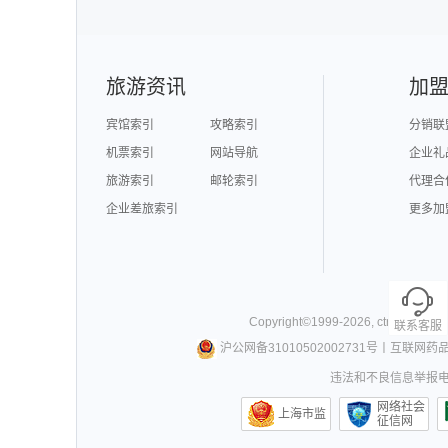
澳门旅游
台湾旅游
旅游资讯
加
宾馆索引
攻略索引
分销联
机票索引
网站导航
企业礼
旅游索引
邮轮索引
代理合
企业差旅索引
更多加
Copyright©
1999-
2026
,
ctrip.com
. Al
联系客服
沪公网备31010502002731号
丨
互联网药
违法和不良信息举报电话0
网络社会
上海市监
征信网