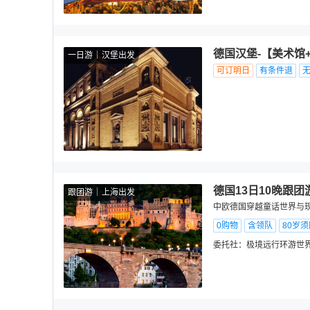
德国汉堡-【美术馆
一日游
汉堡出发
可订明日
有条件退
德国13日10晚跟团
跟团游
上海出发
中欧德国穿越童话世界与现
0购物
含领队
80岁
委托社：
极境远行环游世