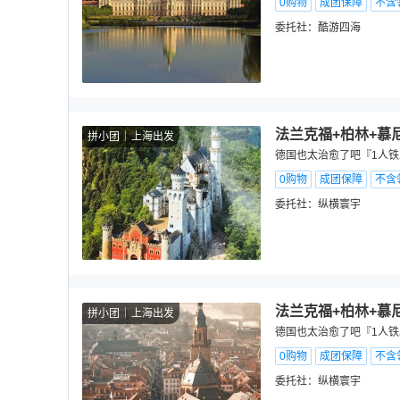
0购物
成团保障
不含
委托社：
酷游四海
法兰克福+柏林+慕尼
拼小团
上海出发
德国也太治愈了吧『1人铁
0购物
成团保障
不含
委托社：
纵横寰宇
法兰克福+柏林+慕尼
拼小团
上海出发
德国也太治愈了吧『1人铁
0购物
成团保障
不含
委托社：
纵横寰宇