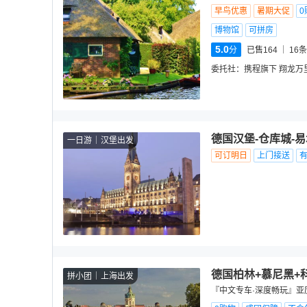
早鸟优惠
暑期大促
0
博物馆
可拼房
5.0
分
已售164
16
条
委托社：
携程旗下 翔龙万
德国汉堡-仓库城-
一日游
汉堡出发
可订明日
上门接送
德国柏林+慕尼黑+科
拼小团
上海出发
『中文专车·深度畅玩』亚