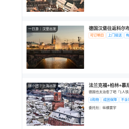
德国汉堡往返‌科尔布
一日游
汉堡出发
可订明日
上门接送
法兰克福+柏林+慕尼
拼小团
上海出发
德国也太治愈了吧『1人铁
0购物
成团保障
不含
委托社：
纵横寰宇