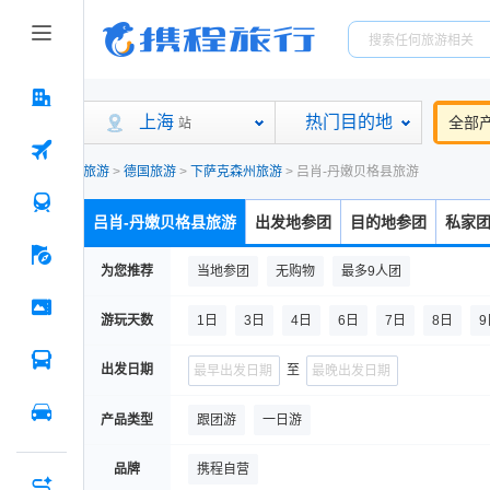
上海
热门目的地
全部
站
旅游
>
德国旅游
>
下萨克森州旅游
>
吕肖-丹嫩贝格县旅游
吕肖-丹嫩贝格县旅游
出发地参团
目的地参团
私家
为您推荐
当地参团
无购物
最多9人团
游玩天数
1日
3日
4日
6日
7日
8日
9
出发日期
至
产品类型
跟团游
一日游
品牌
携程自营