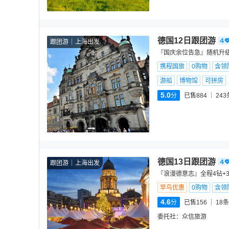
德国12日跟团游
跟团游
上海出发
『国庆余位告急』随机升级
携程国旅
0购物
含领
游船
博物馆
可拼房
5.0
分
已售884
243
德国13日跟团游
跟团游
上海出发
『浪漫德意志』全程4钻+3
早鸟优惠
0购物
含领
4.6
分
已售156
18
条
委托社：
众信旅游