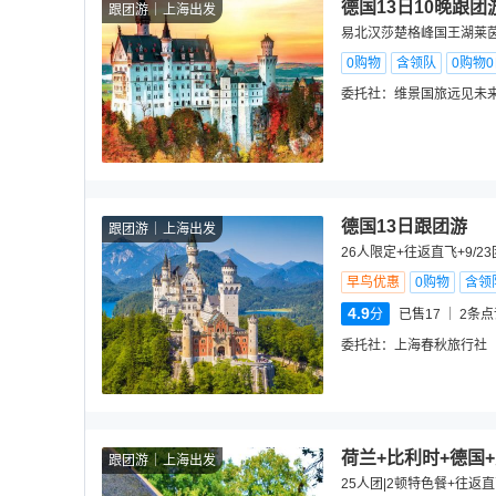
德国13日10晚跟团
跟团游
上海出发
易北汉莎楚格峰国王湖莱
0购物
含领队
0购物
委托社：
维景国旅远见未
德国13日跟团游
跟团游
上海出发
26人限定+往返直飞+9/2
早鸟优惠
0购物
含领
4.9
分
已售17
2
条点
委托社：
上海春秋旅行社
荷兰+比利时+德国
跟团游
上海出发
25人团|2顿特色餐+往返