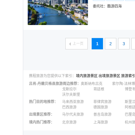
委托社：
酷游四海
1
2
3
上一页
携程旅游为您提供以下索引：
境内旅游景区
出境旅游景区
旅游索
吕肖-丹嫩贝格县
旅游周边推荐：
奥斯纳布吕克
戈斯拉尔
哥廷根
博登
沃尔夫斯堡
热门目的地推荐
：
马来西亚旅游
菲律宾旅游
斯里
巴西旅游
德国旅游
阿根
出境景区推荐
：
马尔代夫旅游
普吉岛旅游
巴厘
澳大利亚旅游
毛里求斯旅游
苏梅
境内热门推荐
：
北京旅游
上海旅游
杭州
柬埔寨旅游
英国旅游
东京
广州旅游
九寨沟旅游
三亚
泉州旅游
深圳旅游
西安