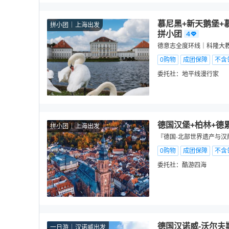
慕尼黑+新天鹅堡+慕
拼小团
上海出发
拼小团
德意志全度环线｜科隆大
0购物
成团保障
不含
委托社：
地平线漫行家
德国汉堡+柏林+德
拼小团
上海出发
『德国·北部世界遗产与汉萨
0购物
成团保障
不含
委托社：
酷游四海
德国汉诺威-沃尔夫
一日游
汉诺威出发