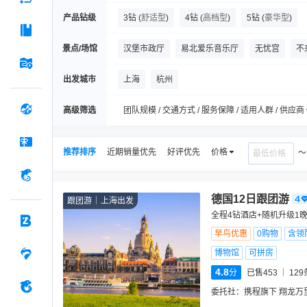
产品钻级
3钻
(
舒适型
)
4钻
(
高档型
)
5钻
(
豪华型
)
景点/场馆
汉堡市政厅
易北爱乐音乐厅
无忧宫
不
不来梅的城市乐手雕塑
罗马广场
微缩景观
出发城市
上海
杭州
施塔德
哈默尔恩捕鼠人之家
科隆长廊
高级筛选
团队规模 / 交通方式 / 服务保障 / 适用人群 / 供应商
推荐排序
近期销量优先
好评优先
价格
德国12日跟团游
跟团游
上海出发
全程4钻酒店+随机升级1
早鸟优惠
0购物
含领
博物馆
可拼房
4.8
分
已售453
129
委托社：
携程旗下 翔龙万