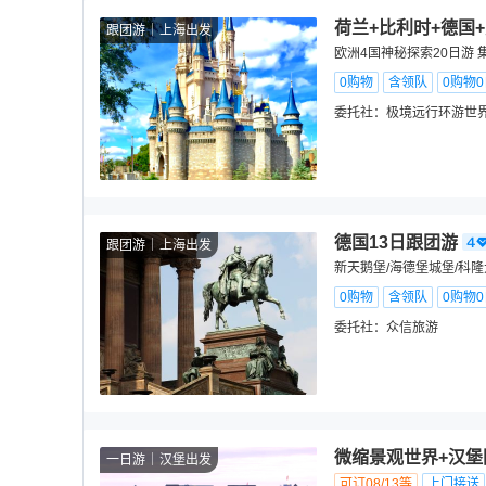
荷兰+比利时+德国+
跟团游
上海出发
欧洲4国神秘探索20日游
0购物
含领队
0购物
委托社：
极境远行环游世
德国13日跟团游
跟团游
上海出发
新天鹅堡/海德堡城堡/科隆
0购物
含领队
0购物
委托社：
众信旅游
微缩景观世界+汉堡
一日游
汉堡出发
可订08/13等
上门接送