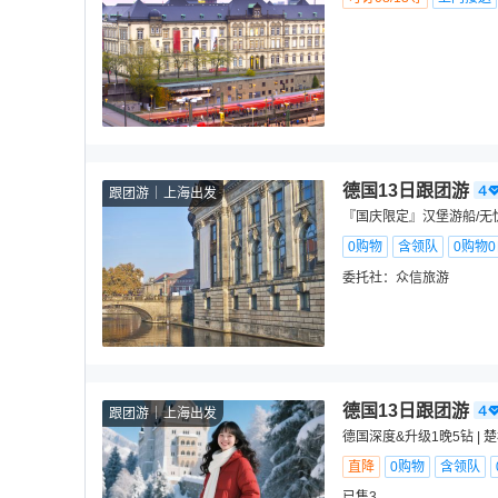
德国13日跟团游
跟团游
上海出发
『国庆限定』汉堡游船/无忧
0购物
含领队
0购物
委托社：
众信旅游
德国13日跟团游
跟团游
上海出发
德国深度&升级1晚5钻 | 
直降
0购物
含领队
已售3