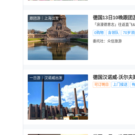
德国13日10晚跟团
跟团游
上海出发
「浪漫德意志」往返直飞
0购物
含领队
70岁
委托社：
众信旅游
德国汉诺威-沃尔夫
一日游
汉诺威出发
可订明日
上门接送