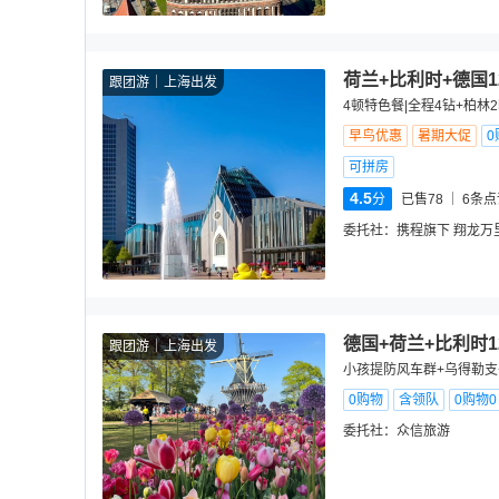
荷兰+比利时+德国
跟团游
上海出发
4顿特色餐|全程4钻+柏林2
早鸟优惠
暑期大促
0
可拼房
4.5
分
已售78
6
条点
委托社：
携程旗下 翔龙万
德国+荷兰+比利时1
跟团游
上海出发
小孩提防风车群+乌得勒支
0购物
含领队
0购物
委托社：
众信旅游