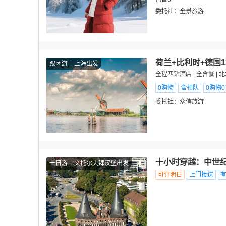
委托社：
全景旅游
荷兰+比利时+德国
跟团游
上海出发
全程四钻酒店 | 全含餐 |
0购物
含领队
0购物
委托社：
众信旅游
十小时穿越：中世
一日游
文托尔夫拜汉堡出发
可订明日
上门接送