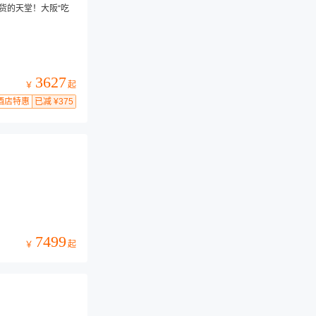
吃货的天堂！大阪“吃
3627
起
￥
酒店特惠
已减 ¥375
7499
起
￥