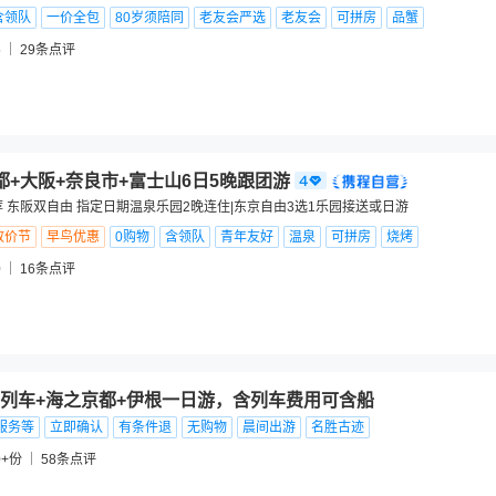
含领队
一价全包
80岁须陪同
老友会严选
老友会
可拼房
品蟹
5
29
条点评
都+大阪+奈良市+富士山6日5晚跟团游
荐 东阪双自由 指定日期温泉乐园2晚连住|东京自由3选1乐园接送或日游
放价节
早鸟优惠
0购物
含领队
青年友好
温泉
可拼房
烧烤
0
16
条点评
列车+海之京都+伊根一日游，含列车费用可含船
服务等
立即确认
有条件退
无购物
晨间出游
名胜古迹
0+份
58
条点评