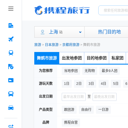
上海
热门目的地
站
旅游
>
日本旅游
>
京都府旅游
>
舞鹤市旅游
舞鹤市旅游
出发地参团
目的地参团
私家团
为您推荐
当地参团
无购物
最多9人团
游玩天数
1日
2日
3日
4日
5日
出发日期
至
产品类型
跟团游
自由行
一日游
品牌
携程自营