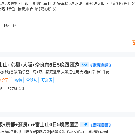
域酒店&房型可自选|可加购包车1日游/专车接送机|3晚京都+2晚大阪|可『定制行程』
攻略【告别 “被安排”自由行随心所欲】
1
条点评
士山+京都+大阪+奈良市6日5晚跟团游
新地标涩谷散策|伊豆半岛+双古都双温泉|大阪连住玩法3选1|品神户牛肉
放价节
0购物
含领队
可拼房
5
677
条点评
阪+京都+奈良市+富士山6日5晚跟团游
东航&国航 |升1晚五钻|3晚温泉|品蟹道乐|老友安心游|京都深度送wifi