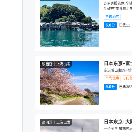
24H客服管家|全
到破产”美食暴走
自选酒店
5.0
分
已售11
日本东京+富
跟团游
上海出发
东进阪出|银座+
早鸟优惠
818
5.0
分
已售382
日本东京+大
跟团游
上海出发
一价全含 暑期纯玩