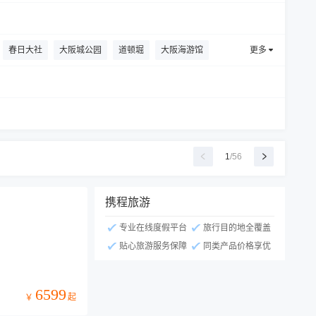
春日大社
大阪城公园
道顿堀
大阪海游馆
更多
1
/
56
携程旅游
专业在线度假平台
旅行目的地全覆盖
贴心旅游服务保障
同类产品价格享优
6599
起
￥