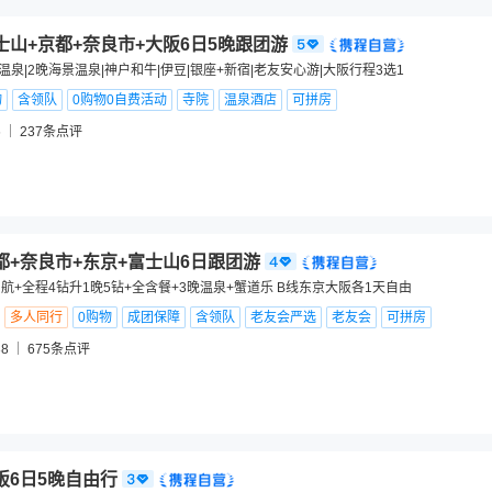
士山+京都+奈良市+大阪6日5晚跟团游
温泉|2晚海景温泉|神户和牛|伊豆|银座+新宿|老友安心游|大阪行程3选1
物
含领队
0购物0自费活动
寺院
温泉酒店
可拼房
6
237
条点评
都+奈良市+东京+富士山6日跟团游
航+全程4钻升1晚5钻+全含餐+3晚温泉+蟹道乐 B线东京大阪各1天自由
多人同行
0购物
成团保障
含领队
老友会严选
老友会
可拼房
8
675
条点评
阪6日5晚自由行