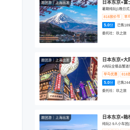
日本东京+富
跟团游
上海出发
暑期纯玩|1晚日式
818放价节
早
5.0
分
已售18
委托社：
玖之旅
日本东京+大
跟团游
上海出发
A纯玩全餐品蟹道
早鸟优惠
818
5.0
分
已售24
委托社：
玖之旅
日本东京+箱
跟团游
上海出发
纯玩2·9人小车