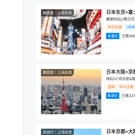
日本东京+富
跟团游
上海出发
暑期纯玩|1晚日式
早鸟优惠
0购
4.8
分
已售89
日本大阪+京
跟团游
上海出发
纯玩AC线东航&国
直降
早鸟优惠
5.0
分
已售323
日本京都+大
自由行
上海出发