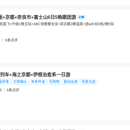
阪+京都+奈良市+富士山6日5晚跟团游
航直飞+升级1晚五钻+ABC线餐餐全含+双古都3晚温泉+送wifi BD线2晚5钻
0
6
条点评
列车+海之京都+伊根治愈系一日游
服务等
立即确认
有条件退
无购物
晨间出游
名胜古迹
份
5
条点评