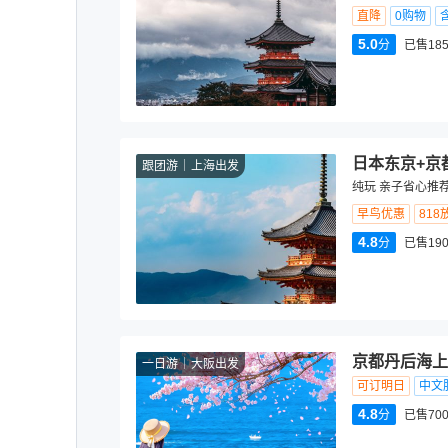
直降
0购物
5.0
分
已售18
日本东京+京
跟团游
上海出发
纯玩 亲子省心推
早鸟优惠
818
4.8
分
已售19
京都丹后海上
一日游
大阪出发
可订明日
中文
4.8
分
已售70