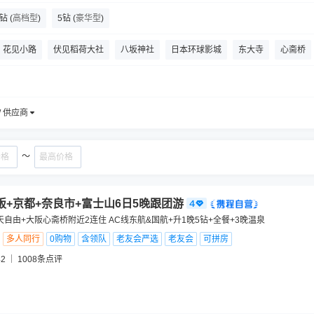
4钻
(
高档型
)
5钻
(
豪华型
)
花见小路
伏见稻荷大社
八坂神社
日本环球影城
东大寺
心斋桥
阪城天守阁
小黄人乐园
秋叶原电器街
东京塔
/ 供应商
～
阪+京都+奈良市+富士山6日5晚跟团游
天自由+大阪心斋桥附近2连住 AC线东航&国航+升1晚5钻+全餐+3晚温泉
多人同行
0购物
含领队
老友会严选
老友会
可拼房
2
1008
条点评