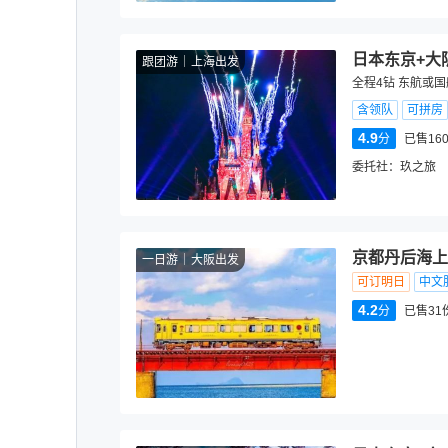
日本东京+大
跟团游
上海出发
全程4钻 东航或国
含领队
可拼房
4.9
分
已售16
委托社：
玖之旅
京都丹后海上
一日游
大阪出发
可订明日
中文
4.2
分
已售31