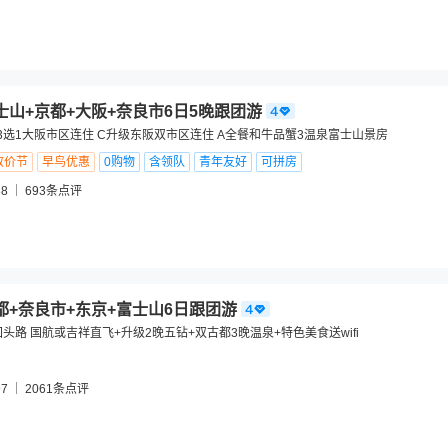
士山+京都+大阪+奈良市6日5晚跟团游
3选1大阪市区连住 C升级东阪双市区连住 A全餐和牛品蟹3温泉富士山景房
放价节
早鸟优惠
0购物
含领队
青年友好
可拼房
8
693
条点评
都+奈良市+东京+富士山6日跟团游
头路 国航或吉祥直飞+升级2晚五钻+双古都3晚温泉+特色美食送wifi
7
2061
条点评