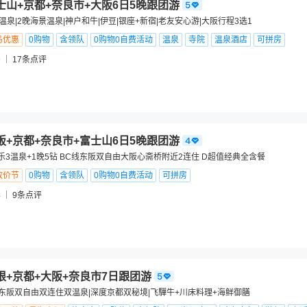
士山+京都+奈良市+大阪6日5晚跟团游
温泉|2晚海景温泉|神户和牛|伊豆|银座+新宿|老友安心游|大阪行程3选1
鸟优惠
0购物
含领队
0购物0自费活动
温泉
寺院
温泉酒店
可拼房
9
17
条点评
阪+京都+奈良市+富士山6日5晚跟团游
乐3温泉+1晚5钻 BC线东阪双自由大阪心斋桥附近2连住 D超值经典全含餐
放价节
0购物
含领队
0购物0自费活动
可拼房
4
9
条点评
根+京都+大阪+奈良市7日跟团游
团|东阪双自由双连住双温泉|深度京都双秘境|飞驒牛+川床料理+海鲜御膳