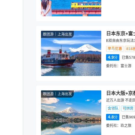
日本东京+富
跟团游
上海出发
B双自由东京玩法
早鸟优惠
818
4.9
分
已售578
委托社：
富士游
日本大阪+京
跟团游
上海出发
近万人出游 不走回
含领队
可拼房
4.8
分
已售969
委托社：
玖之旅