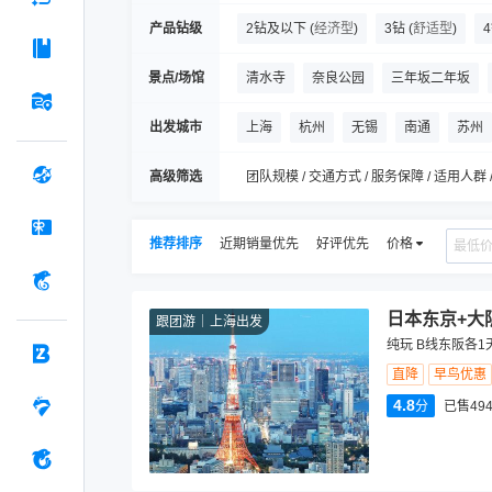
产品钻级
2钻及以下
(
经济型
)
3钻
(
舒适型
)
景点/场馆
清水寺
奈良公园
三年坂二年坂
梅田蓝天大厦
三千院
岚山
大
出发城市
上海
杭州
无锡
南通
苏州
高级筛选
团队规模 / 交通方式 / 服务保障 / 适用人群 
推荐排序
近期销量优先
好评优先
价格
日本东京+大
跟团游
上海出发
纯玩 B线东阪各1
直降
早鸟优惠
4.8
分
已售494