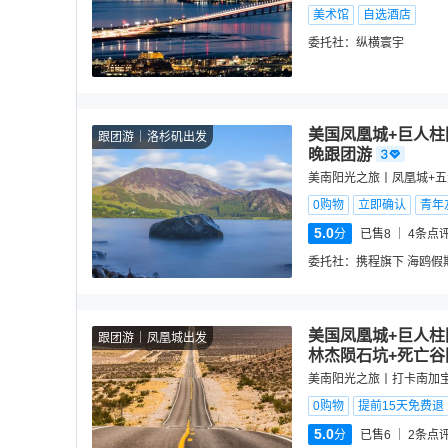
美术馆
自选酒店
委托社：
纵横寰宇
美国凤凰城+巨人柱
跟团游
洛杉矶出发
晚跟团游
美南阳光之旅丨凤凰城+五
0购物
立即确认
青年
5.0
分
已售8
4
条点
委托社：
携程旗下 海鸥假
美国凤凰城+巨人柱
跟团游
凤凰城出发
林杰陨石坑+死亡谷
美南阳光之旅丨打卡南加
0购物
提前15天免费退
5.0
分
已售6
2
条点