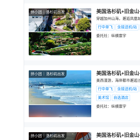
美国洛杉矶+旧金山
拼小团
洛杉矶出发
穿越加州山海，邂逅凤凰城暖
行中单飞
含接送机/站
委托社：
纵横寰宇
美国洛杉矶+旧金山
拼小团
洛杉矶出发
美西漫游，海岸都市邂逅沙漠
行中单飞
含接送机/站
美术馆
自选酒店
委托社：
纵横寰宇
美国洛杉矶+旧金山
拼小团
洛杉矶出发