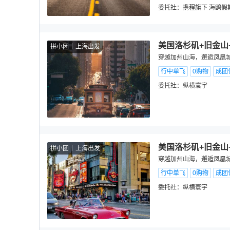
委托社：
携程旗下 海鸥假
美国洛杉矶+旧金山
拼小团
上海出发
穿越加州山海，邂逅凤凰城暖
行中单飞
0购物
成团
委托社：
纵横寰宇
美国洛杉矶+旧金山
拼小团
上海出发
穿越加州山海，邂逅凤凰城暖
行中单飞
0购物
成团
委托社：
纵横寰宇