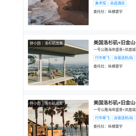
美术馆
自选酒店
委托社：
纵横寰宇
美国洛杉矶+旧金山
拼小团
洛杉矶出发
一号公路海岸盛景+凤凰城沙
行中单飞
含接送机/站
委托社：
纵横寰宇
美国洛杉矶+旧金山
拼小团
洛杉矶出发
一号公路海岸盛景+凤凰城沙
行中单飞
含接送机/站
委托社：
纵横寰宇