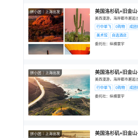
美国洛杉矶+旧金山
拼小团
上海出发
美西漫游，海岸都市邂逅沙漠
行中单飞
0购物
成团
美术馆
自选酒店
委托社：
纵横寰宇
美国洛杉矶+旧金山
拼小团
上海出发
美西漫游，海岸都市邂逅沙漠
行中单飞
0购物
成团
委托社：
纵横寰宇
美国洛杉矶+旧金山
拼小团
上海出发