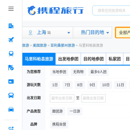
上海
热门目的地
全部
站
旅游
>
美国旅游
>
亚利桑那州旅游
>
马里科帕县旅游
马里科帕县旅游
出发地参团
目的地参团
私家团
目
为您推荐
当地参团
无购物
最多9人团
游玩天数
1日
7日
8日
9日
10日
11日
出发日期
至
产品类型
跟团游
一日游
品牌
携程自营