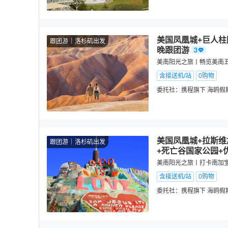
美国凤凰城+巨人柱
跟团游
洛杉矶出发
晚跟团游
美南阳光之旅丨畅览美南
含接送机/站
0购物
委托社：
携程旗下 海鸥假
美国凤凰城+拉斯维
跟团游
洛杉矶出发
+死亡谷国家公园+
美南阳光之旅丨打卡南加
含接送机/站
0购物
委托社：
携程旗下 海鸥假