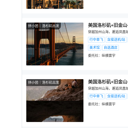
美国洛杉矶+旧金山
拼小团
洛杉矶出发
穿越加州山海，邂逅凤凰城暖
行中单飞
含接送机/站
美术馆
自选酒店
委托社：
纵横寰宇
美国洛杉矶+旧金山
拼小团
洛杉矶出发
穿越加州山海，邂逅凤凰城暖
行中单飞
含接送机/站
委托社：
纵横寰宇