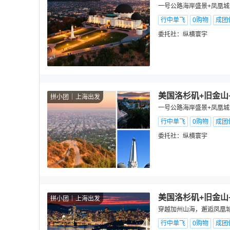
一号公路海岸盛景+凤凰城沙
行中单飞
0购物
成团
委托社：
纵横寰宇
美国洛杉矶+旧金山
拼小团
上海出发
一号公路海岸盛景+凤凰城沙
行中单飞
0购物
成团
委托社：
纵横寰宇
美国洛杉矶+旧金山
拼小团
上海出发
穿越加州山海，邂逅凤凰城暖
行中单飞
0购物
成团