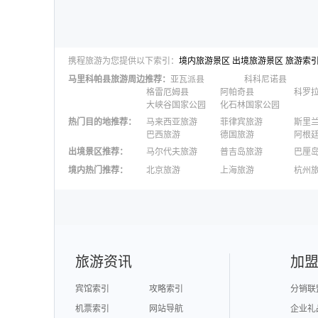
携程旅游为您提供以下索引：
境内旅游景区
出境旅游景区
旅游索
马里科帕县
旅游周边推荐：
亚瓦派县
科科尼诺县
格雷厄姆县
阿帕奇县
科罗
大峡谷国家公园
化石林国家公园
热门目的地推荐
：
马来西亚旅游
菲律宾旅游
斯里
巴西旅游
德国旅游
阿根
出境景区推荐
：
马尔代夫旅游
普吉岛旅游
巴厘
澳大利亚旅游
毛里求斯旅游
苏梅
境内热门推荐
：
北京旅游
上海旅游
杭州
柬埔寨旅游
英国旅游
东京
广州旅游
九寨沟旅游
三亚
泉州旅游
深圳旅游
西安
澳门旅游
台湾旅游
旅游资讯
加
宾馆索引
攻略索引
分销联
机票索引
网站导航
企业礼