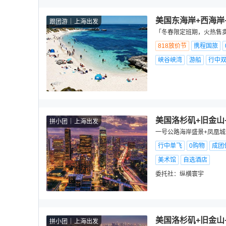
美国东海岸+西海岸
跟团游
上海出发
「冬春限定班期，火热售卖
818放价节
携程国旅
峡谷峡湾
游船
行中
美国洛杉矶+旧金山
拼小团
上海出发
一号公路海岸盛景+凤凰城沙
行中单飞
0购物
成团
美术馆
自选酒店
委托社：
纵横寰宇
美国洛杉矶+旧金山
拼小团
上海出发