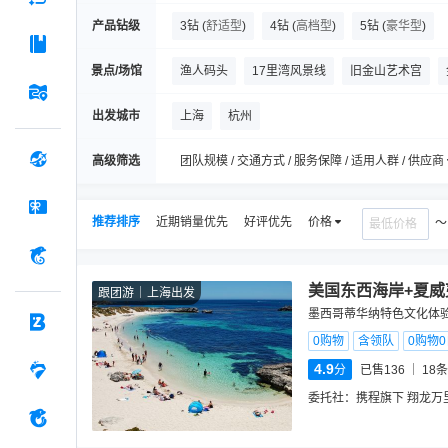
产品钻级
3钻
(
舒适型
)
4钻
(
高档型
)
5钻
(
豪华型
)
景点/场馆
渔人码头
17里湾风景线
旧金山艺术宫
圣巴巴拉老教堂
丹麦村
格里菲斯天文台
出发城市
上海
杭州
比佛利山
联合广场
石中洞
高级筛选
团队规模 / 交通方式 / 服务保障 / 适用人群 / 供应商
推荐排序
近期销量优先
好评优先
价格
美国东西海岸+夏威
跟团游
上海出发
墨西哥蒂华纳特色文化体验
0购物
含领队
0购物
4.9
分
已售136
18
条
委托社：
携程旗下 翔龙万