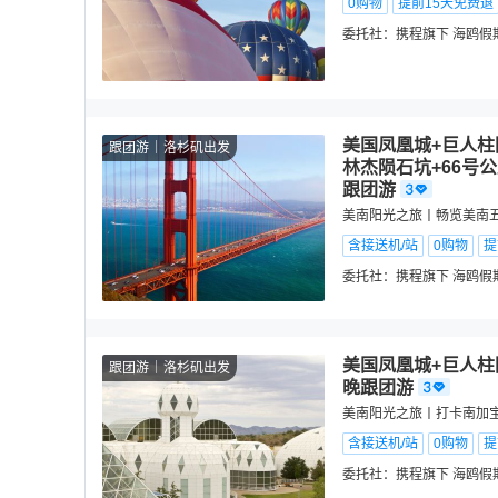
0购物
提前15天免费退
委托社：
携程旗下 海鸥假
美国凤凰城+巨人柱
跟团游
洛杉矶出发
林杰陨石坑+66号
跟团游
美南阳光之旅丨畅览美南
含接送机/站
0购物
提
委托社：
携程旗下 海鸥假
美国凤凰城+巨人柱
跟团游
洛杉矶出发
晚跟团游
美南阳光之旅丨打卡南加
含接送机/站
0购物
提
委托社：
携程旗下 海鸥假