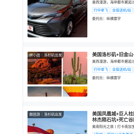
美西漫游，海岸都市邂逅沙漠
行中单飞
含接送机/站
委托社：
纵横寰宇
美国洛杉矶+旧金山
拼小团
洛杉矶出发
美西漫游，海岸都市邂逅沙漠
行中单飞
含接送机/站
委托社：
纵横寰宇
美国凤凰城+巨人柱
跟团游
洛杉矶出发
林杰陨石坑+死亡谷
美南阳光之旅丨打卡南加