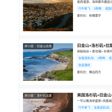
美西漫游，海岸都市邂逅沙漠
行中单飞
0购物
成团
委托社：
纵横寰宇
旧金山+洛杉矶+拉
拼小团
旧金山出发
探秘硅谷 + 斯坦福+ 好莱
含接送机/站
0购物
成
自选酒店
委托社：
臻远四方
美国洛杉矶+旧金山
拼小团
洛杉矶出发
一号公路海岸盛景+凤凰城沙
行中单飞
含接送机/站