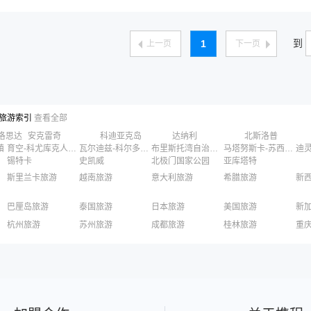
到
1
上一页
下一页
旅游索引
查看全部
洛思达
安克雷奇
科迪亚克岛
达纳利
北斯洛普
镇
育空-科尤库克人口普查区
瓦尔迪兹-科尔多瓦人口普查区
布里斯托湾自治市镇
马塔努斯卡-苏西特纳自治市镇
迪
锡特卡
史凯威
北极门国家公园
亚库塔特
斯里兰卡旅游
越南旅游
意大利旅游
希腊旅游
新
巴厘岛旅游
泰国旅游
日本旅游
美国旅游
新
长滩岛旅游
迪拜旅游
清迈旅游
柬埔寨旅游
英
杭州旅游
苏州旅游
成都旅游
桂林旅游
重
俄罗斯旅游
丽江旅游
黄山旅游
嘉兴旅游
泉州旅游
深
香港旅游
澳门旅游
台湾旅游