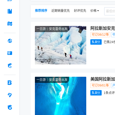
推荐排序
近期销量优先
好评优先
价格
阿拉斯加安克
一日游
安克雷奇出发
可订08/12等
5.0
分
已售24
美国阿拉斯加
一日游
安克雷奇出发
可订09/01等
5.0
分
1
条点评