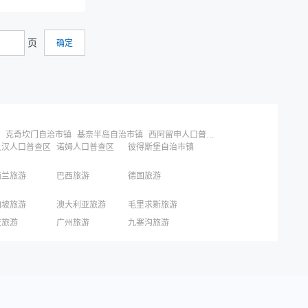
页
克奇坎门自治市镇
基奈半岛自治市镇
西阿留申人口普查区
灵汉人口普查区
诺姆人口普查区
彼得斯堡自治市镇
西兰旅游
巴西旅游
德国旅游
加坡旅游
澳大利亚旅游
毛里求斯旅游
国旅游
东京旅游
京都旅游
庆旅游
广州旅游
九寨沟旅游
圳旅游
西安旅游
青岛旅游