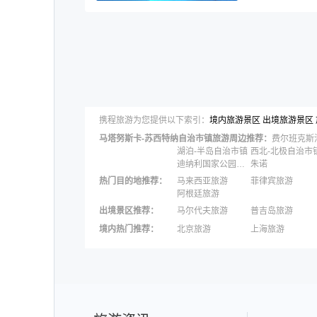
携程旅游为您提供以下索引：
境内旅游景区
出境旅游景区
马塔努斯卡-苏西特纳自治市镇
旅游周边推荐：
费尔班克斯
湖泊-半岛自治市镇
西北-北极自治市
迪纳利国家公园和保护区
朱诺
热门目的地推荐
：
马来西亚旅游
菲律宾旅游
阿根廷旅游
出境景区推荐
：
马尔代夫旅游
普吉岛旅游
苏梅岛旅游
瑞士旅游
境内热门推荐
：
北京旅游
上海旅游
黄金海岸旅游
法国旅游
三亚旅游
宁波旅游
秦皇岛旅游
张家界旅游