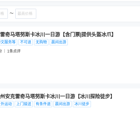
～
雷奇马塔努斯卡冰川一日游【含门票|提供头盔冰爪】
中文服务等
不可退
无购物
晨间出游
份
1
条点评
州安克雷奇马塔努斯卡冰川一日游【冰川探险徒步】
户外运动
上门接送
有条件退
晨间出游
冰川徒步