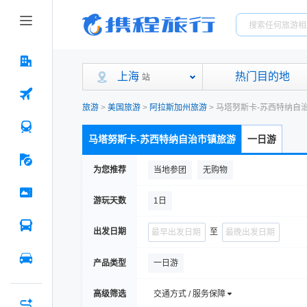
上海
热门目的地
站
旅游
>
美国旅游
>
阿拉斯加州旅游
>
马塔努斯卡-苏西特纳自
马塔努斯卡-苏西特纳自治市镇旅游
一日游
为您推荐
当地参团
无购物
游玩天数
1日
出发日期
至
产品类型
一日游
高级筛选
交通方式 / 服务保障