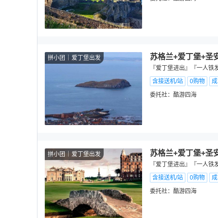
苏格兰+爱丁堡+圣
拼小团
爱丁堡出发
『爱丁堡进出』『一人铁发
含接送机/站
0购物
成
委托社：
酷游四海
苏格兰+爱丁堡+圣
拼小团
爱丁堡出发
『爱丁堡进出』『一人铁发
含接送机/站
0购物
成
委托社：
酷游四海