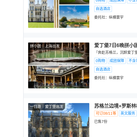
0购物
成团保障
不含
自选酒店
委托社：
纵横寰宇
爱丁堡7日6晚拼小
拼小团
上海出发
『奔赴苏格兰，沉醉爱丁堡
0购物
成团保障
不含
自选酒店
委托社：
纵横寰宇
苏格兰边境+罗斯林
一日游
爱丁堡出发
可订08/11等
英文服务
已售7份