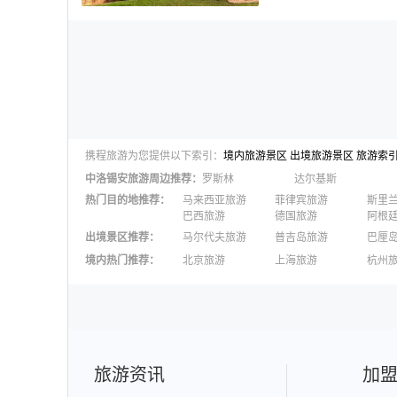
携程旅游为您提供以下索引：
境内旅游景区
出境旅游景区
旅游索
中洛锡安
旅游周边推荐：
罗斯林
达尔基斯
热门目的地推荐
：
马来西亚旅游
菲律宾旅游
斯里
巴西旅游
德国旅游
阿根
出境景区推荐
：
马尔代夫旅游
普吉岛旅游
巴厘
澳大利亚旅游
毛里求斯旅游
苏梅
境内热门推荐
：
北京旅游
上海旅游
杭州
柬埔寨旅游
英国旅游
东京
广州旅游
九寨沟旅游
三亚
泉州旅游
深圳旅游
西安
澳门旅游
台湾旅游
旅游资讯
加