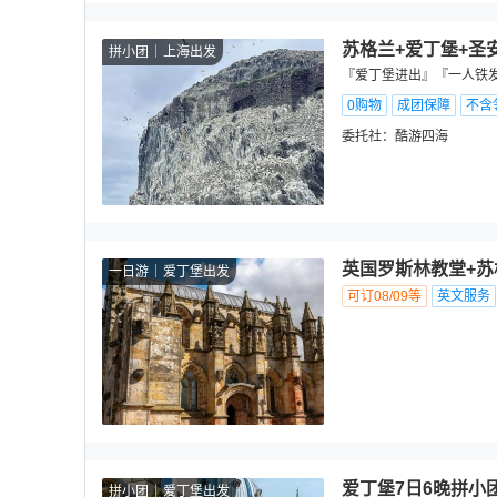
苏格兰+爱丁堡+圣
拼小团
上海出发
『爱丁堡进出』『一人铁发
0购物
成团保障
不含
委托社：
酷游四海
英国罗斯林教堂+苏
一日游
爱丁堡出发
可订08/09等
英文服务
爱丁堡7日6晚拼小
拼小团
爱丁堡出发