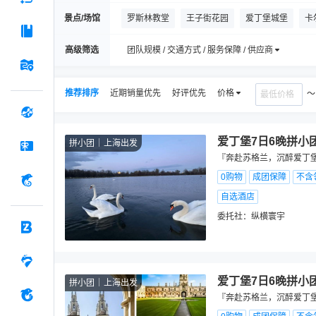
景点/场馆
罗斯林教堂
王子街花园
爱丁堡城堡
卡
苏格兰美术馆
维多利亚街
玛丽金街
St
高级筛选
团队规模 / 交通方式 / 服务保障 / 供应商
皇家英里大道
Scottish Seabird Centre
圣
推荐排序
近期销量优先
好评优先
价格
爱丁堡7日6晚拼小
拼小团
上海出发
『奔赴苏格兰，沉醉爱丁堡
0购物
成团保障
不含
自选酒店
委托社：
纵横寰宇
爱丁堡7日6晚拼小
拼小团
上海出发
『奔赴苏格兰，沉醉爱丁堡