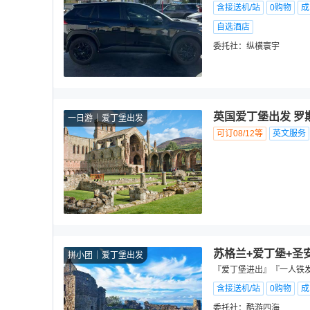
含接送机/站
0购物
成
自选酒店
委托社：
纵横寰宇
英国爱丁堡出发 罗
一日游
爱丁堡出发
可订08/12等
英文服务
苏格兰+爱丁堡+圣
拼小团
爱丁堡出发
『爱丁堡进出』『一人铁发
含接送机/站
0购物
成
委托社：
酷游四海