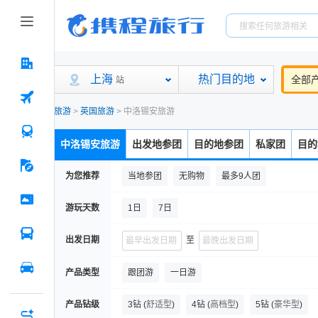
上海
热门目的地
全部
站
旅游
>
英国旅游
>
中洛锡安旅游
中洛锡安旅游
出发地参团
目的地参团
私家团
目的
为您推荐
当地参团
无购物
最多9人团
游玩天数
1日
7日
出发日期
至
产品类型
跟团游
一日游
产品钻级
3钻
(
舒适型
)
4钻
(
高档型
)
5钻
(
豪华型
)