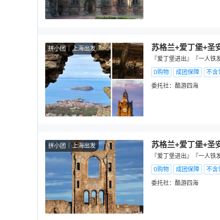
苏格兰+爱丁堡+圣
拼小团
上海出发
『爱丁堡进出』『一人铁发
0购物
成团保障
不含
委托社：
酷游四海
苏格兰+爱丁堡+圣
拼小团
上海出发
『爱丁堡进出』『一人铁发
0购物
成团保障
不含
委托社：
酷游四海