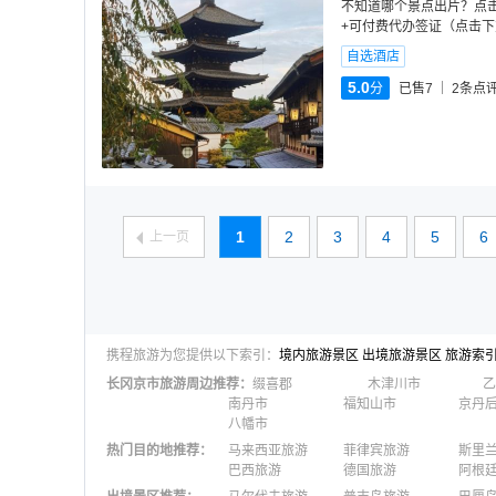
不知道哪个景点出片？点
+可付费代办签证（点击下
自选酒店
5.0
分
已售7
2
条点
1
2
3
4
5
6
上一页
携程旅游为您提供以下索引：
境内旅游景区
出境旅游景区
旅游索
长冈京市
旅游周边推荐：
缀喜郡
木津川市
乙
南丹市
福知山市
京丹
八幡市
热门目的地推荐
：
马来西亚旅游
菲律宾旅游
斯里
巴西旅游
德国旅游
阿根