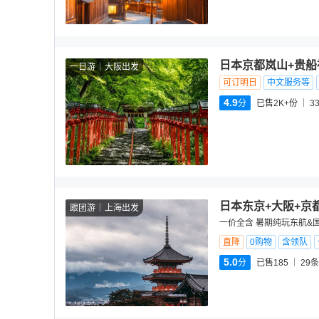
日本京都岚山+贵船
一日游
大阪出发
可订明日
中文服务等
4.9
分
已售2K+份
3
日本东京+大阪+京
跟团游
上海出发
一价全含 暑期纯玩东航&国航
直降
0购物
含领队
5.0
分
已售185
29
条