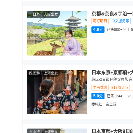
京都&奈良&宇治一
一日游
大阪出发
可订明日
中文服务等
4.9
分
已售800+份
5
日本东京+京都府+
跟团游
上海出发
纯玩双古都 团签含领队 
早鸟优惠
818放价节
5.0
分
已售1244
26
委托社：
富士游
日本京都+大阪9日
自由行
上海出发