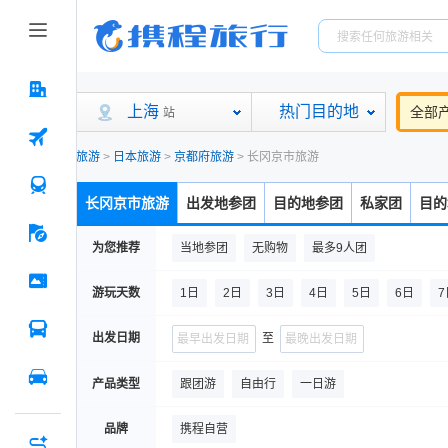
上海
热门目的地
全部
站
旅游
>
日本旅游
>
京都府旅游
>
长冈京市旅游
长冈京市旅游
出发地参团
目的地参团
私家团
目的
为您推荐
当地参团
无购物
最多9人团
游玩天数
1日
2日
3日
4日
5日
6日
7
出发日期
至
产品类型
跟团游
自由行
一日游
品牌
携程自营