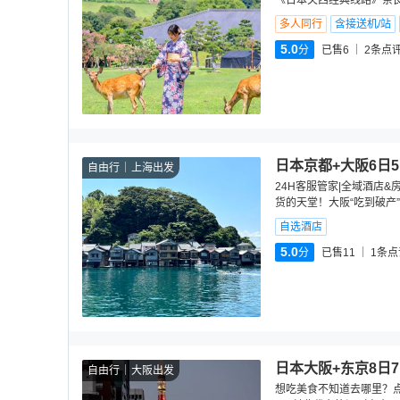
《日本关西经典线路》奈良
多人同行
含接送机/站
5.0
分
已售6
2
条点
日本京都+大阪6日
自由行
上海出发
24H客服管家|全域酒店&
货的天堂！大阪“吃到破产
自选酒店
5.0
分
已售11
1
条点
日本大阪+东京8日
自由行
大阪出发
想吃美食不知道去哪里？