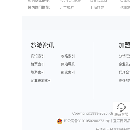
出境景区推荐
：
马尔代夫旅游
普吉岛旅游
巴厘
澳大利亚旅游
毛里求斯旅游
苏梅
境内热门推荐
：
北京旅游
上海旅游
杭州
柬埔寨旅游
英国旅游
东京
广州旅游
九寨沟旅游
三亚
泉州旅游
深圳旅游
西安
澳门旅游
台湾旅游
旅游资讯
加
宾馆索引
攻略索引
分销联
机票索引
网站导航
企业礼
旅游索引
邮轮索引
代理合
企业差旅索引
更多加
Copyright©
1999-
2026
,
ctrip.com
. Al
联系客服
沪公网备31010502002731号
丨
互联网药
违法和不良信息举报电话0