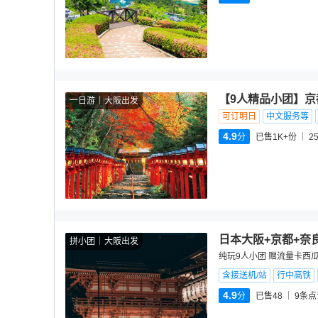
【9人精品小团】京
一日游
大阪出发
可订明日
中文服务等
4.9
分
已售1K+份
2
日本大阪+京都+奈
拼小团
大阪出发
纯玩9人小团 赠流量卡西瓜
含接送机/站
行中高铁
4.9
分
已售48
9
条点