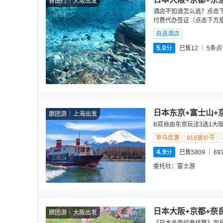
自由行
大阪出发
酒店不知道怎么选？点击
付费代办签证（点击下方旅
自选酒店
5.0
分
已售12
5
条点
日本东京+富士山+
跟团游
上海出发
B双自由东京玩法3选1大
早鸟优惠
818放价节
4.9
分
已售5809
69
委托社：
富士游
日本大阪+京都+奈
跟团游
大阪出发