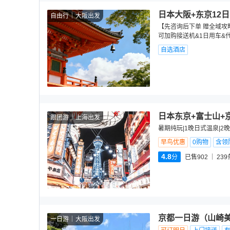
日本大阪+东京12日
自由行
大阪出发
【先咨询后下单 赠全域攻略
可加购接送机&1日用车&
自选酒店
日本东京+富士山+
跟团游
上海出发
暑期纯玩|1晚日式温泉|2
早鸟优惠
0购物
含领
4.8
分
已售902
239
京都一日游（山崎美
一日游
大阪出发