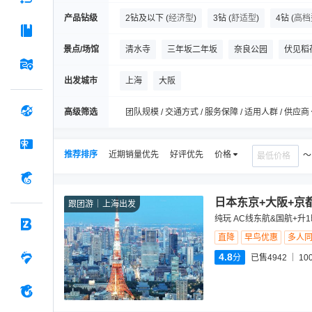
产品钻级
2钻及以下
(
经济型
)
3钻
(
舒适型
)
4钻
(
高档
景点/场馆
清水寺
三年坂二年坂
奈良公园
伏见稻
道顿堀
春日大社
梅田蓝天大厦
河口湖
出发城市
上海
大阪
高级筛选
团队规模 / 交通方式 / 服务保障 / 适用人群 / 供应商
推荐排序
近期销量优先
好评优先
价格
日本东京+大阪+京
跟团游
上海出发
纯玩 AC线东航&国航+升
直降
早鸟优惠
多人
4.8
分
已售4942
10