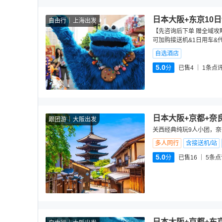
日本大阪+东京10
自由行
上海出发
【先咨询后下单 赠全域攻略
可加购接送机&1日用车&
自选酒店
5.0
分
已售4
1
条点
日本大阪+京都+奈
跟团游
大阪出发
关西经典纯玩9人小团，
多人同行
含接送机/站
5.0
分
已售16
5
条点
日本大阪+京都+东