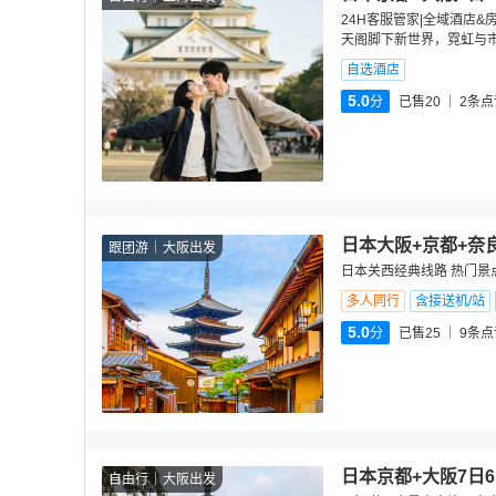
24H客服管家|全域酒店&
天阁脚下新世界，霓虹与市
自选酒店
5.0
分
已售20
2
条点
日本大阪+京都+奈
跟团游
大阪出发
日本关西经典线路 热门景点
多人同行
含接送机/站
5.0
分
已售25
9
条点
日本京都+大阪7日
自由行
大阪出发