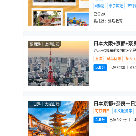
0购物
亲子甄选
环球
已售20
委托社：
浩埕教育
日本大阪+京都+奈
跟团游
上海出发
纯玩AC线东航&国航+全程
直降
早鸟优惠
多人
5.0
分
已售3238
67
日本京都+奈良一日
一日游
大阪出发
可订明日
中文服务等
4.9
分
已售8K+份
1