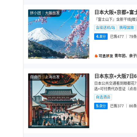
日本大阪+京都+富
拼小团
大阪出发
『富士山下』含新干线|赠无
含接送机/站
携程国旅
4.8
分
已售477
79
条
青年团、亲子
日本东京+大阪7日
自由行
上海出发
日本公共交通看到眼都花
选+可付费代办签证（点击
自选酒店
5.0
分
已售377
86
条