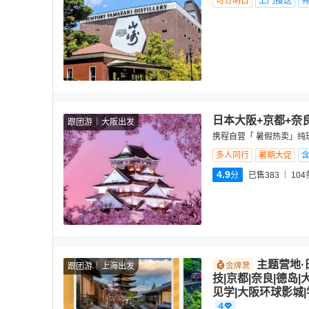
可订明日
上门接送
日本大阪+京都+奈
跟团游
大阪出发
携程自营「 暑假热卖」纯
多人同行
暑期大促
含
4.9
分
已售383
104
主题营地·
跟团游
上海出发
技|京都|奈良|德岛
见学|大阪环球影城