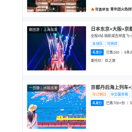
青年团火热拼
日本东京+大阪+京
跟团游
上海出发
全程4钻 国航或吉祥直飞+
含领队
可拼房
4.9
分
已售160
6
条
委托社：
玖之旅
京都丹后海上列车+
一日游
大阪出发
可订明日
中文服务等
4.8
分
已售700+份
5