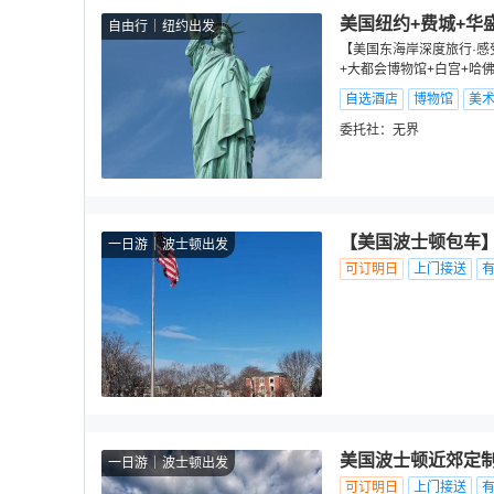
美国纽约+费城+华
自由行
纽约出发
【美国东海岸深度旅行·感
+大都会博物馆+白宫+哈
自选酒店
博物馆
美
委托社：
无界
【美国波士顿包车
一日游
波士顿出发
可订明日
上门接送
美国波士顿近郊定制
一日游
波士顿出发
可订明日
上门接送