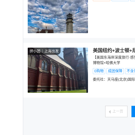
美国纽约+波士顿+
拼小团
上海出发
【美国东海岸深度旅行·感
博物馆+哈佛大学
0购物
成团保障
不含
委托社：
天马座(北京)国
上一页