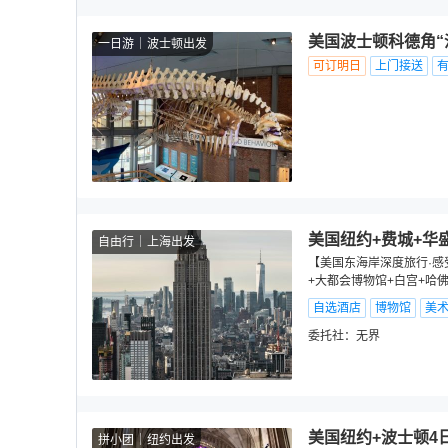
美国波士顿科德角“
一日游
波士顿出发
可订明日
上门接送
美国纽约+费城+华
自由行
上海出发
【美国东海岸深度旅行·感
+大都会博物馆+白宫+哈
自选酒店
博物馆
美
委托社：
无界
美国纽约+波士顿4
拼小团
纽约出发