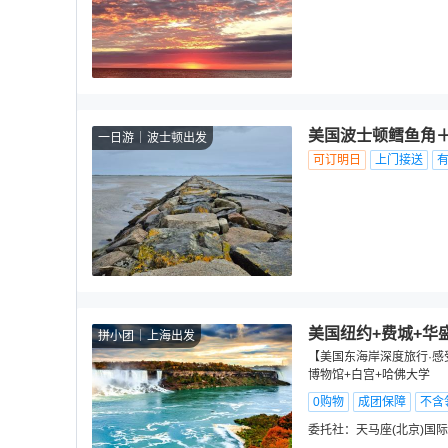
美国波士顿鳕鱼角
一日游
波士顿出发
可订明日
上门接送
美国纽约+费城+华
拼小团
上海出发
【美国东海岸深度旅行·感
博物馆+白宫+哈佛大学
0购物
成团保障
不含
委托社：
天马座(北京)国