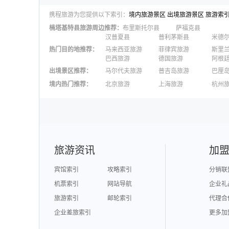
携程旅游为您提供以下索引：
境内旅游景区
出境旅游景区
旅游索
楠塔基特县
旅游周边推荐：
布里斯托尔县
萨福克县
汉普夏县
普利茅斯县
米德
热门目的地推荐
：
马来西亚旅游
菲律宾旅游
斯里
巴西旅游
德国旅游
阿根
出境景区推荐
：
马尔代夫旅游
普吉岛旅游
巴厘
澳大利亚旅游
毛里求斯旅游
苏梅
境内热门推荐
：
北京旅游
上海旅游
杭州
柬埔寨旅游
英国旅游
东京
广州旅游
九寨沟旅游
三亚
泉州旅游
深圳旅游
西安
澳门旅游
台湾旅游
旅游资讯
加
宾馆索引
攻略索引
分销联
机票索引
网站导航
企业礼
旅游索引
邮轮索引
代理合
企业差旅索引
更多加