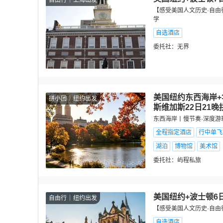
自由行
上海出发
【感受美国人文历史·自由
学
自选酒店
委托社：
无界
美国纽约东西海岸+
拼小团
纽约出发
斯维加斯22日21晚
东西海岸丨慢节奏·深度游
全程指定酒店
行中单飞
湖泊
博物馆
美术馆
委托社：
屿程私旅
美国纽约+波士顿6
自由行
纽约出发
【感受美国人文历史·自由
自选酒店