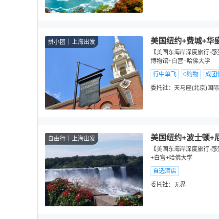
美国纽约+费城+华
拼小团
上海出发
【美国东海岸深度旅行·感
博物馆+白宫+哈佛大学
行中单飞
0购物
成团
委托社：
天马座(北京)国
美国纽约+波士顿+
自由行
上海出发
【美国东海岸深度旅行·感
+白宫+哈佛大学
自选酒店
委托社：
无界