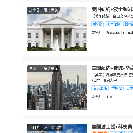
美国纽约+波士顿6
拼小团
纽约出发
【美东线路】自由女神环岛
0购物
成团保障
博物
委托社：
Pegasus Internat
美国纽约+费城+华
自由行
纽约出发
【美国东海岸深度旅行·感
+白宫+哈佛大学
自选酒店
博物馆
美
委托社：
无界
美国波士顿+科德角
一日游
波士顿出发