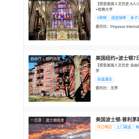
【感受美国人文历史·8人
+哈佛大学
0购物
成团保障
亲子
委托社：
Pegasus Internat
美国纽约+波士顿7
自由行
纽约出发
【感受美国人文历史·自由
学
自选酒店
委托社：
无界
美国波士顿-普利茅
一日游
波士顿出发
可订明日
上门接送