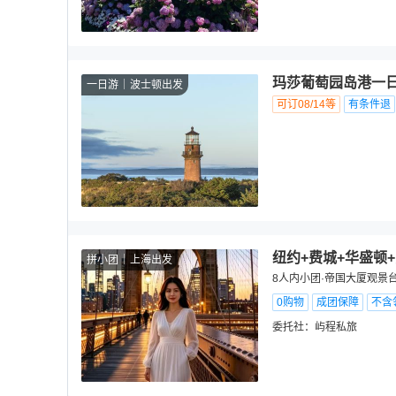
玛莎葡萄园岛港一日
一日游
波士顿出发
可订08/14等
有条件退
纽约+费城+华盛顿
拼小团
上海出发
8人内小团·帝国大厦观景台
0购物
成团保障
不含
委托社：
屿程私旅