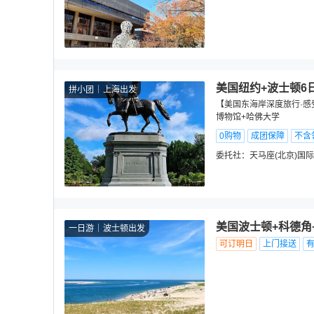
美国纽约+波士顿6
拼小团
上海出发
【美国东海岸深度旅行·感
博物馆+哈佛大学
0购物
成团保障
不含
委托社：
天马座(北京)国
美国波士顿+科德角
一日游
波士顿出发
可订明日
上门接送