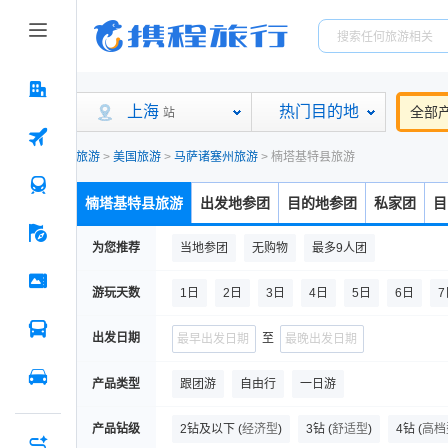
上海
热门目的地
全部
站
旅游
>
美国旅游
>
马萨诸塞州旅游
>
楠塔基特县旅游
楠塔基特县旅游
出发地参团
目的地参团
私家团
目
为您推荐
当地参团
无购物
最多9人团
游玩天数
1日
2日
3日
4日
5日
6日
7
出发日期
至
产品类型
跟团游
自由行
一日游
产品钻级
2钻及以下
(
经济型
)
3钻
(
舒适型
)
4钻
(
高档