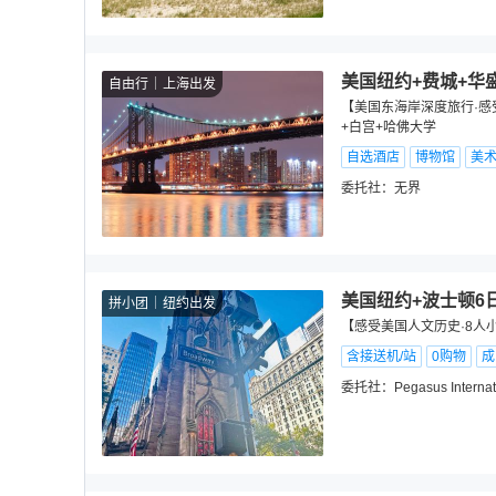
美国纽约+费城+华
自由行
上海出发
【美国东海岸深度旅行·感
+白宫+哈佛大学
自选酒店
博物馆
美
委托社：
无界
美国纽约+波士顿6
拼小团
纽约出发
【感受美国人文历史·8人
含接送机/站
0购物
成
委托社：
Pegasus Internat