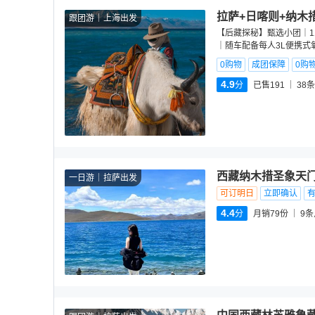
拉萨+日喀则+纳木
跟团游
上海出发
【后藏探秘】甄选小团｜
｜随车配备每人3L便携式氧
0购物
成团保障
0购
4.9
分
已售191
38
条
西藏纳木措圣象天门
一日游
拉萨出发
可订明日
立即确认
4.4
分
月销79份
9
条