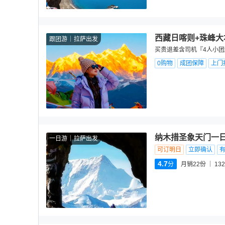
西藏日喀则+珠峰大
跟团游
拉萨出发
买贵退差含司机『4人小团
0购物
成团保障
上门
纳木措圣象天门一日
一日游
拉萨出发
可订明日
立即确认
4.7
分
月销22份
132