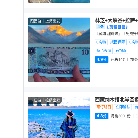
林芝+大峡谷+拉萨
跟团游
上海出发
『藏韵·趣珠峰』『免费升级
0购物
成团保障
0购
特色表演
石锅鸡
4.9
分
已售197
75
条
西藏纳木措北岸圣
一日游
拉萨出发
可订明日
立即确认
4.8
分
月销300+份
1