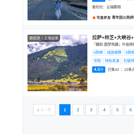
委托社：
云端鹏翔
青年团火热拼
拉萨+林芝+大峡谷
跟团游
上海出发
『藏韵·圆梦西藏』升级两
0购物
成团保障
0购
寺院
特色表演
石锅
4.5
分
已售43
10
条
1
2
3
4
5
6
上一页