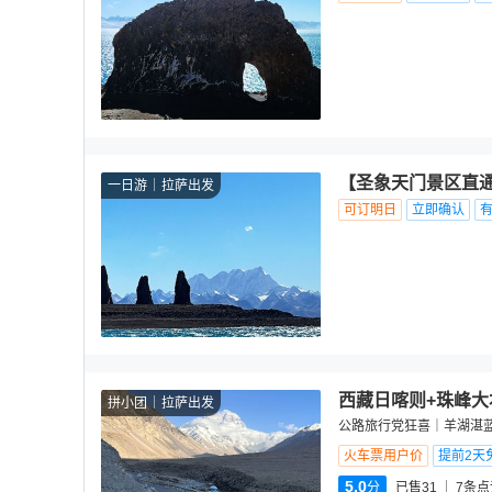
【圣象天门景区直
一日游
拉萨出发
可订明日
立即确认
西藏日喀则+珠峰大
拼小团
拉萨出发
公路旅行党狂喜｜羊湖湛蓝
火车票用户价
提前2天
5.0
分
已售31
7
条点