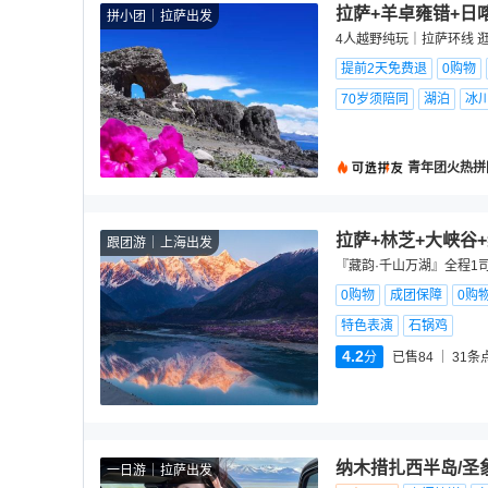
拉萨+羊卓雍错+日
拼小团
拉萨出发
4人越野纯玩｜拉萨环线 
提前2天免费退
0购物
70岁须陪同
湖泊
冰
青年团火热拼
拉萨+林芝+大峡谷
跟团游
上海出发
『藏韵·千山万湖』全程1
0购物
成团保障
0购
特色表演
石锅鸡
4.2
分
已售84
31
条
纳木措扎西半岛/圣
一日游
拉萨出发