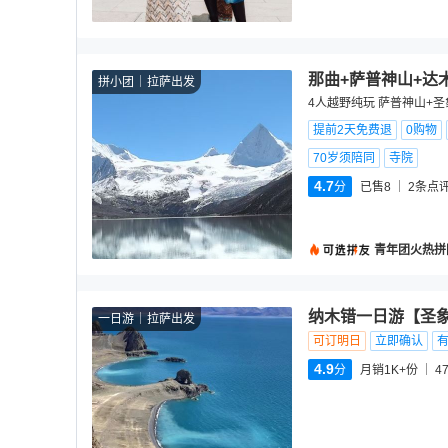
那曲+萨普神山+达
拼小团
拉萨出发
4人越野纯玩 萨普神山+圣
提前2天免费退
0购物
70岁须陪同
寺院
4.7
分
已售8
2
条点
青年团火热拼
纳木错一日游【圣
一日游
拉萨出发
可订明日
立即确认
4.9
分
月销1K+份
4