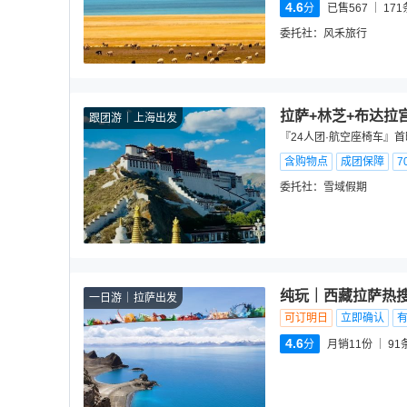
4.6
分
已售567
171
委托社：
风禾旅行
拉萨+林芝+布达拉
跟团游
上海出发
『24人团·航空座椅车』
含购物点
成团保障
7
委托社：
雪域假期
纯玩｜西藏拉萨热搜
一日游
拉萨出发
可订明日
立即确认
4.6
分
月销11份
91