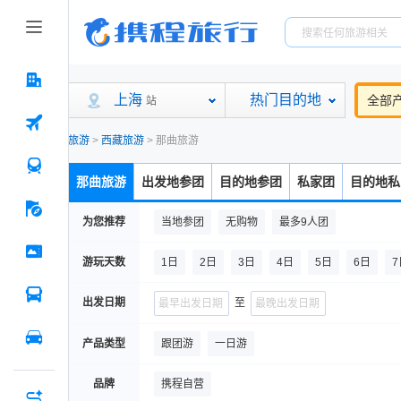
上海
热门目的地
全部
站
旅游
>
西藏旅游
>
那曲旅游
那曲旅游
出发地参团
目的地参团
私家团
目的地私
为您推荐
当地参团
无购物
最多9人团
游玩天数
1日
2日
3日
4日
5日
6日
7
15日及以上
出发日期
至
产品类型
跟团游
一日游
品牌
携程自营