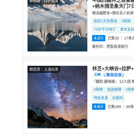
中国西藏林芝雅鲁藏
跟团游
拉萨出发
+纳木措圣象天门7
硬派越野车+随车无人机单
提前2天免费退
0购物
70岁不可预订
青年友
4.3
分
已售35
17
条
委托社：
燕智其涛旅行
林芝+大峡谷+拉萨
跟团游
上海出发
『藏韵·趣珠峰』 12人团
0购物
成团保障
0购
特色表演
石锅鸡
4.6
分
已售266
89
条