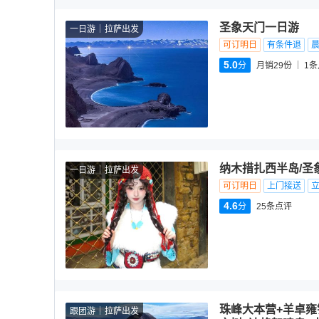
圣象天门一日游
一日游
拉萨出发
可订明日
有条件退
5.0
分
月销29份
1
条
纳木措扎西半岛/圣
一日游
拉萨出发
可订明日
上门接送
4.6
分
25
条点评
珠峰大本营+羊卓雍
跟团游
拉萨出发