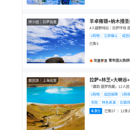
羊卓雍错+纳木措圣
拼小团
拉萨出发
4人越野纯玩｜拉萨环线 
0购物
立即确认
成团
已售3
青年团火热拼
拉萨+林芝+大峡谷
跟团游
上海出发
『藏韵·圆梦西藏』12人
0购物
成团保障
0购
寺院
特色表演
石锅
4.9
分
已售57
12
条