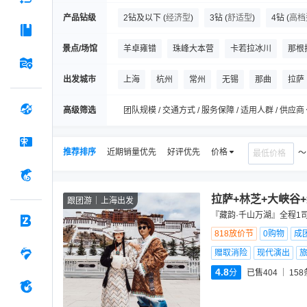
产品钻级
2钻及以下
(
经济型
)
3钻
(
舒适型
)
4钻
(
高档
景点/场馆
羊卓雍错
珠峰大本营
卡若拉冰川
那根
嘉措拉山口
色林措
念青唐古拉山
洛子
出发城市
上海
杭州
常州
无锡
那曲
拉萨
珠峰大本营绒布寺
卓奥友峰
马卡鲁山
高级筛选
团队规模 / 交通方式 / 服务保障 / 适用人群 / 供应商
推荐排序
近期销量优先
好评优先
价格
拉萨+林芝+大峡谷
跟团游
上海出发
『藏韵·千山万湖』全程1
818放价节
0购物
成
赠取消险
现代演出
4.8
分
已售404
158