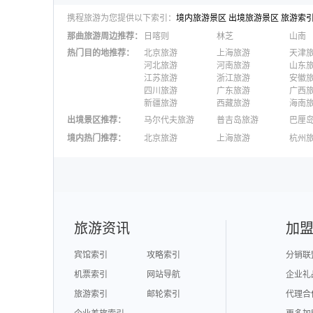
携程旅游为您提供以下索引：
境内旅游景区
出境旅游景区
旅游索
那曲
旅游周边推荐：
日喀则
林芝
山南
热门目的地推荐
：
北京旅游
上海旅游
天津
河北旅游
河南旅游
山东
江苏旅游
浙江旅游
安徽
四川旅游
广东旅游
广西
新疆旅游
西藏旅游
海南
出境景区推荐
：
马尔代夫旅游
普吉岛旅游
巴厘
澳大利亚旅游
毛里求斯旅游
苏梅
境内热门推荐
：
北京旅游
上海旅游
杭州
柬埔寨旅游
英国旅游
东京
广州旅游
九寨沟旅游
三亚
泉州旅游
深圳旅游
西安
澳门旅游
台湾旅游
旅游资讯
加
宾馆索引
攻略索引
分销联
机票索引
网站导航
企业礼
旅游索引
邮轮索引
代理合