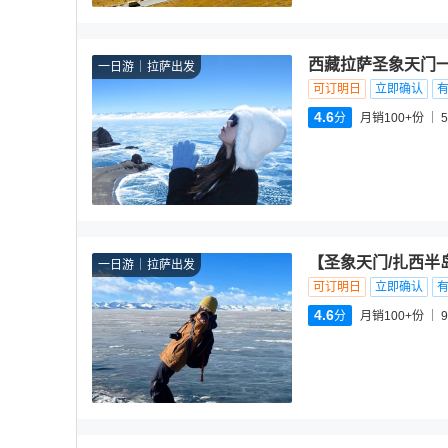
西藏拉萨圣象天门一
一日游
拉萨出发
可订明日
立即确认
4.6
分
月销100+份
5
【圣象天门/扎西半
一日游
拉萨出发
可订明日
立即确认
4.6
分
月销100+份
9