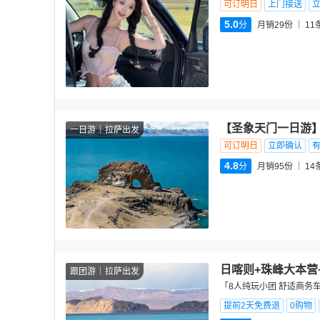
可订明日
上门接送
5.0
分
月销29份
11
【圣象天门一日游
一日游
拉萨出发
可订明日
立即确认
4.8
分
月销95份
14
日喀则+珠峰大本营
跟团游
拉萨出发
「8人纯玩小团 舒适商务车
提前2天免费退
0购物