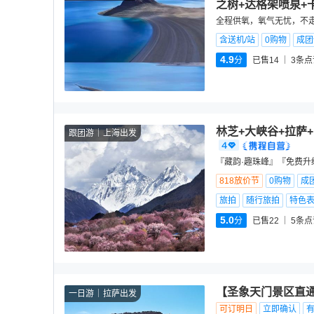
之树+达格架喷泉+
全程供氧，氧气无忧，不
含送机/站
0购物
成团
4.9
分
已售14
3
条点
林芝+大峡谷+拉萨
跟团游
上海出发
『藏韵·趣珠峰』『免费升级
818放价节
0购物
成
旅拍
随行旅拍
特色
5.0
分
已售22
5
条点
【圣象天门景区直
一日游
拉萨出发
可订明日
立即确认