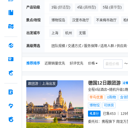
产品钻级
3钻
(
舒适型
)
4钻
(
高档型
)
5钻
(
豪华型
)
景点/场馆
博物馆岛
汉堡市政厅
不来梅市政厅
柏
海恩豪森王室花园
不来梅的城市乐手雕塑
出发城市
上海
杭州
无锡
德国国会大厦
勃兰登堡门
易北爱乐音乐厅
高级筛选
团队规模 / 交通方式 / 服务保障 / 适用人群 / 供应商
推荐排序
近期销量优先
好评优先
价格
德国12日跟团游
跟团游
上海出发
全程4钻酒店+随机升级1
早鸟优惠
0购物
含领
博物馆
可拼房
4.8
分
已售453
129
委托社：
携程旗下 翔龙万