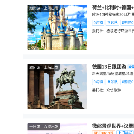
荷兰+比利时+德国+
跟团游
上海出发
欧洲4国神秘探索20日游
0购物
含领队
0购物
委托社：
极境远行环游世
德国13日跟团游
跟团游
上海出发
新天鹅堡/海德堡城堡/科隆
0购物
含领队
0购物
委托社：
众信旅游
微缩景观世界+汉堡
一日游
汉堡出发
可订08/13等
上门接送