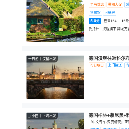
早鸟优惠
暑期大促
0
博物馆
可拼房
5.0
分
已售164
16
条
委托社：
携程旗下 翔龙万
德国汉堡往返‌科尔布
一日游
汉堡出发
可订明日
上门接送
德国柏林+慕尼黑+科
拼小团
上海出发
『中文专车·深度畅玩』亚