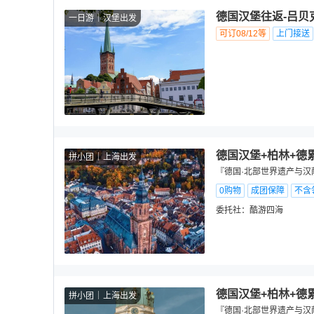
德国汉堡往返-吕贝
一日游
汉堡出发
可订08/12等
上门接送
德国汉堡+柏林+德
拼小团
上海出发
『德国·北部世界遗产与汉萨
0购物
成团保障
不含
委托社：
酷游四海
德国汉堡+柏林+德
拼小团
上海出发
『德国·北部世界遗产与汉萨