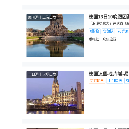
德国13日10晚跟团
跟团游
上海出发
「浪漫德意志」往返直飞
0购物
含领队
70岁
委托社：
众信旅游
德国汉堡-仓库城-
一日游
汉堡出发
可订明日
上门接送