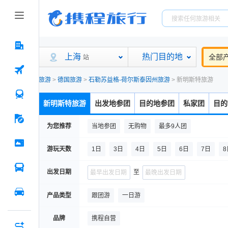
上海
热门目的地
全部
站
旅游
>
德国旅游
>
石勒苏益格-荷尔斯泰因州旅游
>
新明斯特旅游
新明斯特旅游
出发地参团
目的地参团
私家团
目的
为您推荐
当地参团
无购物
最多9人团
游玩天数
1日
3日
4日
5日
6日
7日
8
出发日期
至
产品类型
跟团游
一日游
品牌
携程自营