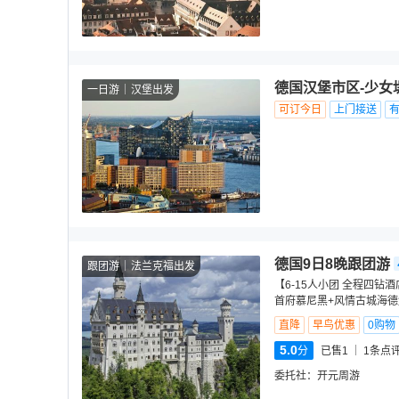
德国汉堡市区-少女
一日游
汉堡出发
可订今日
上门接送
德国9日8晚跟团游
跟团游
法兰克福出发
【6-15人小团 全程四
首府慕尼黑+风情古城海德
直降
早鸟优惠
0购物
5.0
分
已售1
1
条点
委托社：
开元周游