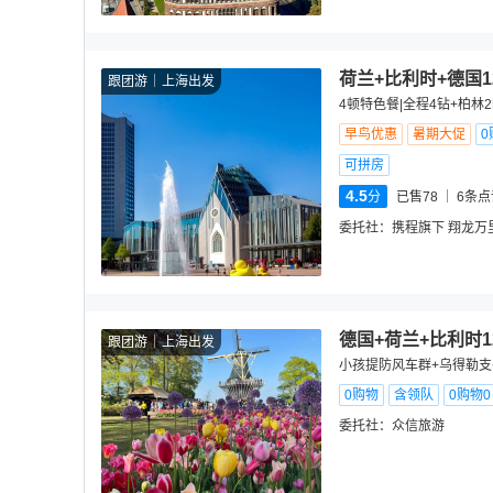
荷兰+比利时+德国
跟团游
上海出发
4顿特色餐|全程4钻+柏林2
早鸟优惠
暑期大促
0
可拼房
4.5
分
已售78
6
条点
委托社：
携程旗下 翔龙万
德国+荷兰+比利时1
跟团游
上海出发
小孩提防风车群+乌得勒支
0购物
含领队
0购物
委托社：
众信旅游