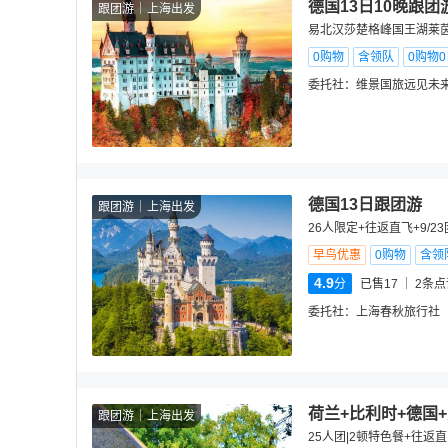
德国13日10晚跟团
跟团游
上海出发
易北汉莎楚格峰国王湖莱
0购物
含领队
0购物
委托社：
维景国旅远见未
德国13日跟团游
跟团游
上海出发
26人限定+往返直飞+9/2
早鸟优惠
0购物
含领
4.9
分
已售17
2
条点
委托社：
上海春秋旅行社
荷兰+比利时+德国
跟团游
上海出发
25人团|2顿特色餐+往返