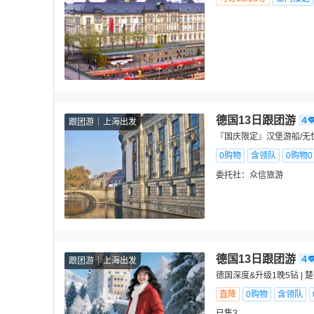
德国13日跟团游
跟团游
上海出发
『国庆限定』汉堡游船/无忧
0购物
含领队
0购物
委托社：
众信旅游
德国13日跟团游
跟团游
上海出发
德国深度&升级1晚5钻 | 
直降
0购物
含领队
已售3