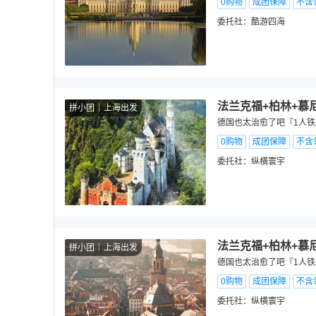
0购物
成团保障
不含
委托社：
酷游四海
法兰克福+柏林+慕尼
拼小团
上海出发
德国也太治愈了吧『1人铁
0购物
成团保障
不含
委托社：
纵横寰宇
法兰克福+柏林+慕尼
拼小团
上海出发
德国也太治愈了吧『1人铁
0购物
成团保障
不含
委托社：
纵横寰宇