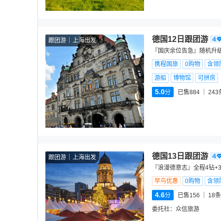
德国12日跟团游
跟团游
上海出发
『国庆余位告急』随机升级
携程国旅
0购物
含领
游船
博物馆
可拼房
5.0
分
已售884
243
德国13日跟团游
跟团游
上海出发
『浪漫德意志』全程4钻+3
早鸟优惠
0购物
含领
4.6
分
已售156
18
条
委托社：
众信旅游