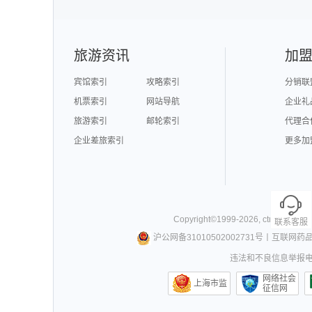
澳门旅游
台湾旅游
旅游资讯
加
宾馆索引
攻略索引
分销联
机票索引
网站导航
企业礼
旅游索引
邮轮索引
代理合
企业差旅索引
更多加
Copyright©
1999-
2026
,
ctrip.com
. Al
联系客服
沪公网备31010502002731号
丨
互联网药
违法和不良信息举报电话0
网络社会
上海市监
征信网