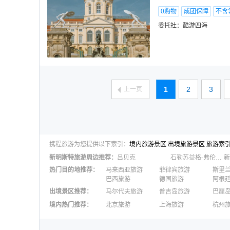
0购物
成团保障
不含
委托社：
酷游四海
1
2
3
上一页
携程旅游为您提供以下索引：
境内旅游景区
出境旅游景区
旅游索
新明斯特
旅游周边推荐：
吕贝克
石勒苏益格-弗伦斯堡县
新
热门目的地推荐
：
马来西亚旅游
菲律宾旅游
斯里
巴西旅游
德国旅游
阿根
出境景区推荐
：
马尔代夫旅游
普吉岛旅游
巴厘
澳大利亚旅游
毛里求斯旅游
苏梅
境内热门推荐
：
北京旅游
上海旅游
杭州
柬埔寨旅游
英国旅游
东京
广州旅游
九寨沟旅游
三亚
泉州旅游
深圳旅游
西安