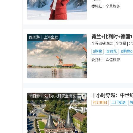
委托社：
全景旅游
荷兰+比利时+德国
跟团游
上海出发
全程四钻酒店 | 全含餐 |
0购物
含领队
0购物
委托社：
众信旅游
十小时穿越：中世
一日游
文托尔夫拜汉堡出发
可订明日
上门接送