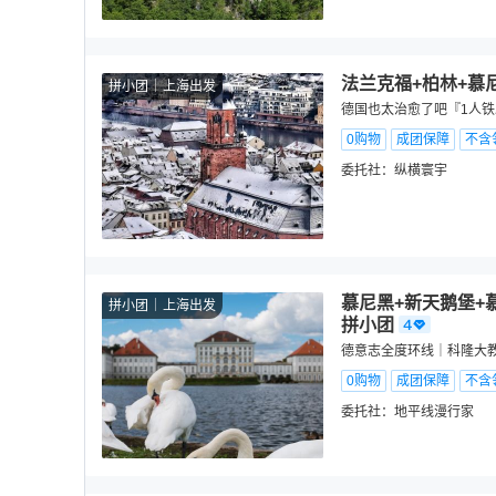
法兰克福+柏林+慕尼
拼小团
上海出发
德国也太治愈了吧『1人铁
0购物
成团保障
不含
委托社：
纵横寰宇
慕尼黑+新天鹅堡+慕
拼小团
上海出发
拼小团
德意志全度环线｜科隆大
0购物
成团保障
不含
委托社：
地平线漫行家