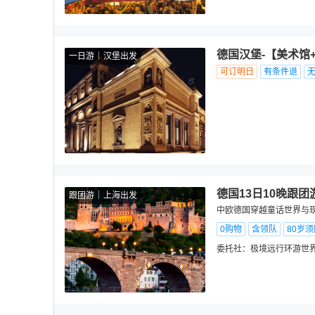
德国汉堡-【美术馆
一日游
汉堡出发
可订明日
有条件退
德国13日10晚跟团
跟团游
上海出发
中欧德国穿越童话世界与现
0购物
含领队
80岁
委托社：
极境远行环游世