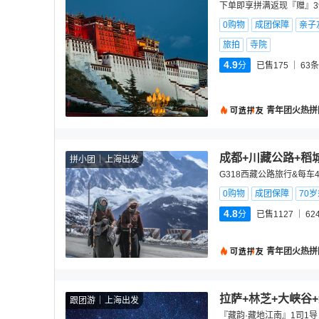
下单即享拼满返现『赠』39
0购物
成团保障
亲子
旅拍
寺院
4.9
分
已售175
63
条
青年团火热拼
成都+川藏公路+稻城
拼小团
上海出发
G318西藏公路旅行&每车
0购物
成团保障
70
4.8
分
已售1127
62
青年团火热拼
拉萨+林芝+大峡谷
跟团游
上海出发
『藏韵·藏地江南』1司1