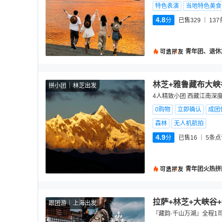
特色表演
当地特色美食
4.8
分
已售329
137
青年团、退休
林芝+雅鲁藏布大峡
拼小团
林芝出发
4人精致小团 西藏江南深
0购物
立即确认
成团
森林
无人机航拍
4.9
分
已售16
5
条点
青年团火热拼
拉萨+林芝+大峡谷
跟团游
上海出发
『藏韵·千山万湖』全程1