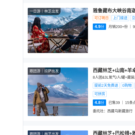
雅鲁藏布大峡谷南迦
一日游
林芝出发
可订明日
上门接送
4.9
分
月销200+份
9
西藏林芝+山南+羊
跟团游
拉萨出发
8人团&3L氧气/人/罐+
提前2天免费退
0购物
可拼房
4.8
分
已售39
15
条
委托社：
西藏乌斯藏旅行
西藏林芝+巴松措+
跟团游
林芝出发