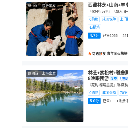
西藏林芝+山南+羊
拼小团
拉萨出发
『化风行万里』『J8人团+
0购物
成团保障
上门
石锅鸡
4.7
分
已售1066
25
青年团火热拼
林芝+索松村+雅鲁
跟团游
上海出发
8晚跟团游
『藏韵·秘境墨脱』赠·藏
0购物
成团保障
70
5.0
分
已售1
1
条点