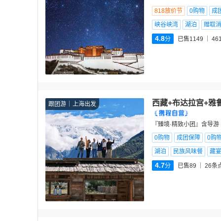
818放价节
0购物
成
峡谷峡湾
湖泊
赠取
4.8
分
已售1149
46
西藏+布达拉宫+雅
跟团游
上海出发
『臻境·精致小团』含导游 
0购物
成团保障
0购
湖泊
民族风味餐
藏
4.7
分
已售89
26
条