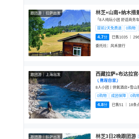
林芝+山南+纳木措
跟团游
拉萨出发
「8人纯玩小团 舒适商务
提前2天免费退
0购物
4.7
分
已售1035
29
委托社：
风禾旅行
西藏拉萨+布达拉宫
跟团游
上海出发
8人小团丨供氧酒店+雪山
0购物
成团保障
0购
4.8
分
已售51
18
条
林芝3日2晚跟团游
跟团游
拉萨出发