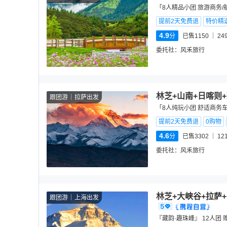
「8人精品小团 旅游商务
提前2天免费退
特价精
4.9
分
已售1150
24
委托社：
风禾旅行
林芝+山南+日喀则
跟团游
拉萨出发
「8人纯玩小团 舒适商务车
提前2天免费退
0购物
4.6
分
已售3302
12
委托社：
风禾旅行
林芝+大峡谷+拉萨
跟团游
上海出发
『藏韵·趣珠峰』 12人团