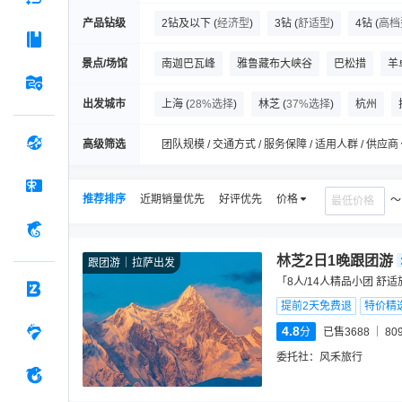
产品钻级
2钻及以下
(
经济型
)
3钻
(
舒适型
)
4钻
(
高档
景点/场馆
南迦巴瓦峰
雅鲁藏布大峡谷
巴松措
羊
索松村
卡定沟景区
鲁朗林海
措宗贡巴
出发城市
上海
(
28%选择
)
林芝
(
37%选择
)
杭州
高级筛选
团队规模 / 交通方式 / 服务保障 / 适用人群 / 供应商
推荐排序
近期销量优先
好评优先
价格
林芝2日1晚跟团游
跟团游
拉萨出发
「8人/14人精品小团 舒
提前2天免费退
特价精
4.8
分
已售3688
80
委托社：
风禾旅行