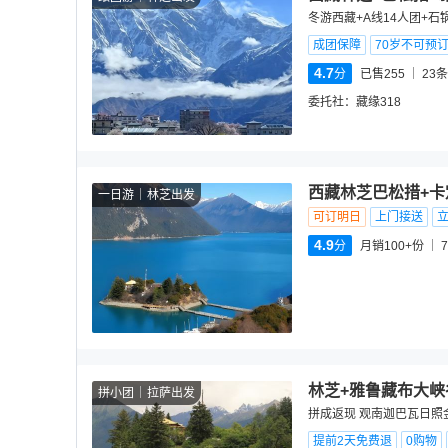
冬游西藏+A线14人团+
成团保障
70岁不可预
4.7
分
已售255
23
条
委托社：
藏缘318
西藏林芝巴松措+卡
一日游
林芝出发
可订明日
上门接送
4.9
分
月销100+份
7
林芝+雅鲁藏布大峡
拼小团
拉萨出发
拼成返现 观南迦巴瓦日照金
提前2天免费退
0购物