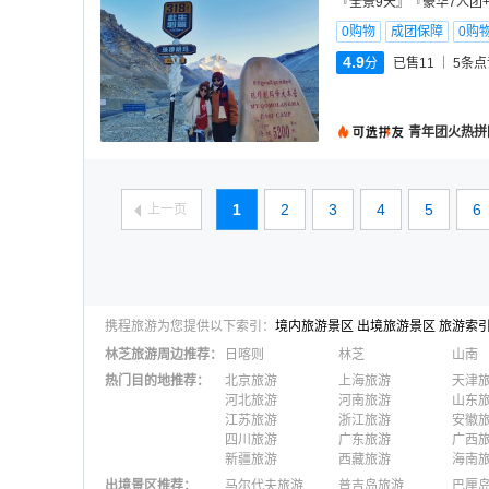
『全景9天』『豪华7人团+
0购物
成团保障
0购
4.9
分
已售11
5
条点
青年团火热拼
1
2
3
4
5
6
上一页
携程旅游为您提供以下索引：
境内旅游景区
出境旅游景区
旅游索
林芝
旅游周边推荐：
日喀则
林芝
山南
热门目的地推荐
：
北京旅游
上海旅游
天津
河北旅游
河南旅游
山东
江苏旅游
浙江旅游
安徽
四川旅游
广东旅游
广西
新疆旅游
西藏旅游
海南
出境景区推荐
：
马尔代夫旅游
普吉岛旅游
巴厘