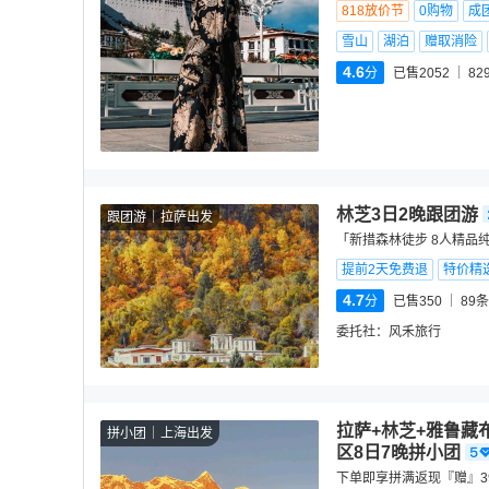
818放价节
0购物
成
雪山
湖泊
赠取消险
4.6
分
已售2052
82
林芝3日2晚跟团游
跟团游
拉萨出发
「新措森林徒步 8人精品
提前2天免费退
特价精
4.7
分
已售350
89
条
委托社：
风禾旅行
拉萨+林芝+雅鲁藏
拼小团
上海出发
区8日7晚拼小团
下单即享拼满返现『赠』39