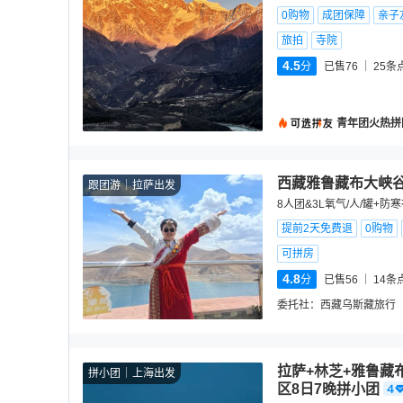
0购物
成团保障
亲子
旅拍
寺院
4.5
分
已售76
25
条
青年团火热拼
西藏雅鲁藏布大峡谷
跟团游
拉萨出发
8人团&3L氧气/人/罐+
提前2天免费退
0购物
可拼房
4.8
分
已售56
14
条
委托社：
西藏乌斯藏旅行
拉萨+林芝+雅鲁藏
拼小团
上海出发
区8日7晚拼小团