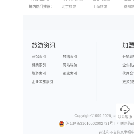
澳大利亚旅游
毛里求斯旅游
苏梅
境内热门推荐
：
北京旅游
上海旅游
杭州
柬埔寨旅游
英国旅游
东京
广州旅游
九寨沟旅游
三亚
泉州旅游
深圳旅游
西安
澳门旅游
台湾旅游
旅游资讯
加
宾馆索引
攻略索引
分销联
机票索引
网站导航
企业礼
旅游索引
邮轮索引
代理合
企业差旅索引
更多加
Copyright©
1999-
2026
,
ctrip.com
. Al
联系客服
沪公网备31010502002731号
丨
互联网药
违法和不良信息举报电话0