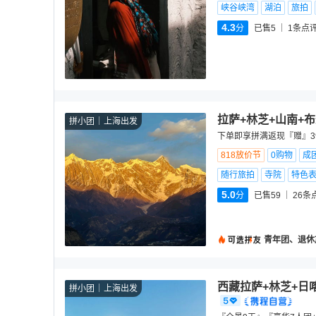
峡谷峡湾
湖泊
旅拍
4.3
分
已售5
1
条点
拉萨+林芝+山南+
拼小团
上海出发
下单即享拼满返现『赠』39
818放价节
0购物
成
随行旅拍
寺院
特色
5.0
分
已售59
26
条
青年团、退休
西藏拉萨+林芝+日
拼小团
上海出发