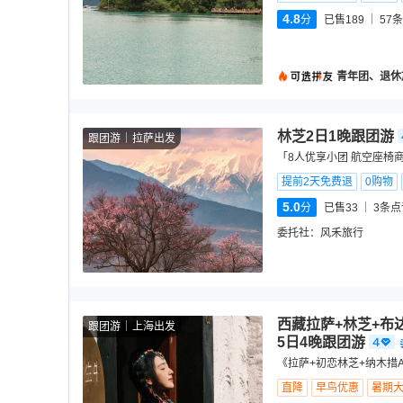
4.8
分
已售189
57
条
青年团、退休
林芝2日1晚跟团游
跟团游
拉萨出发
「8人优享小团 航空座椅
提前2天免费退
0购物
5.0
分
已售33
3
条点
委托社：
风禾旅行
西藏拉萨+林芝+布
跟团游
上海出发
5日4晚跟团游
《拉萨+初恋林芝+纳木措A
直降
早鸟优惠
暑期