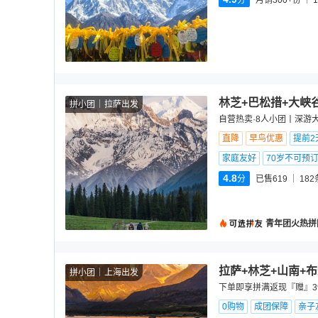
分
月销300+份
1
林芝+巴松措+大峡
拼小团
拉萨出发
自营热卖·8人小团丨深游
直降
早鸟优惠
提前2
家庭友好
70岁不可预
4.8
分
已售619
182
青年团火热拼
拉萨+林芝+山南+
拼小团
上海出发
下单即享拼满返现『赠』39
0购物
成团保障
亲子