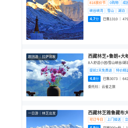
818放价节
0购物
成
峡谷峡湾
雪山
湖泊
4.7
分
已售1310
47
西藏林芝+鲁朗+大
跟团游
拉萨出发
8人舒适小团/雪山峡谷/
提前2天免费退
特价精
4.8
分
已售3073
64
委托社：
云雀之旅
西藏林芝雅鲁藏布
一日游
林芝出发
可订今日
上门接送
4.9