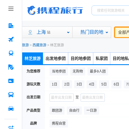
上海
热门目的地
全部
站
旅游
>
西藏旅游
>
林芝旅游
林芝旅游
出发地参团
目的地参团
私家团
目的地私
为您推荐
当地参团
无购物
最多9人团
游玩天数
1日
2日
3日
4日
5日
6日
7
14日
15日及以上
出发日期
至
产品类型
跟团游
自由行
一日游
品牌
携程自营