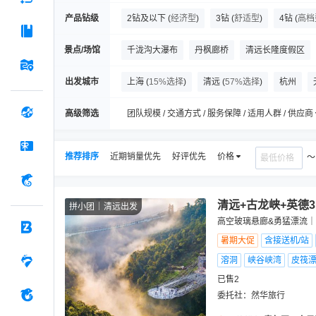
产品钻级
2钻及以下
(
经济型
)
3钻
(
舒适型
)
4钻
(
高档
景点/场馆
千泷沟大瀑布
丹枫廊桥
清远长隆度假区
森林海嬉水乐园
石门国家森林公园
古龙峡
出发城市
上海
(
15%选择
)
清远
(
57%选择
)
杭州
英西峰林走廊
峰林晓镇
白庙渔村
七星
高级筛选
团队规模 / 交通方式 / 服务保障 / 适用人群 / 供应商
推荐排序
近期销量优先
好评优先
价格
清远+古龙峡+英德
拼小团
清远出发
高空玻璃悬廊&勇猛漂流｜彭
暑期大促
含接送机/站
溶洞
峡谷峡湾
皮筏
已售2
委托社：
然华旅行