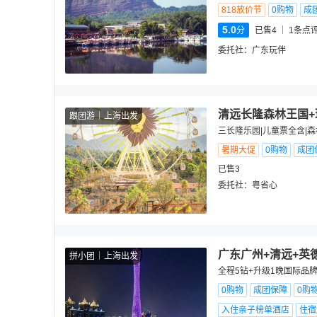
818放价节
0购物
成
5.0
分
已售4
1
条点
委托社：
广东玩伴
清远长隆森林王国+
跟团游
上海出发
三长隆乐园|儿童票全含|森
暑期大促
0购物
成团
已售3
委托社：
粤省心
广东广州+清远+英
拼小团
上海出发
全程5钻+升级1晚国际品牌
0购物
成团保障
0购
入住亲子榜单酒店
住宿