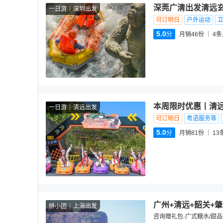
深莞广清出发清远玄
一日游
深圳出发
可订明日
户外运动
5.0
分
月销46份
4
条
本周限时优惠丨清
一日游
清远出发
可订明日
粤语服务等
5.0
分
月销81份
13
广州+清远+韶关+
拼小团
上海出发
咨询赠礼包·广式糖水/甜品