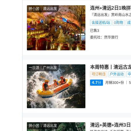
连州+清远2日1晚
拼小团
清远出发
『清远出发』赏岭南山水
含接送机/站
0购物
成
已售3
委托社：
然华旅行
本周特惠丨清远古龙
一日游
广州出发
可订明日
户外运动
4.7
分
月销300+份
5
清远+英德+连州3
拼小团
清远出发