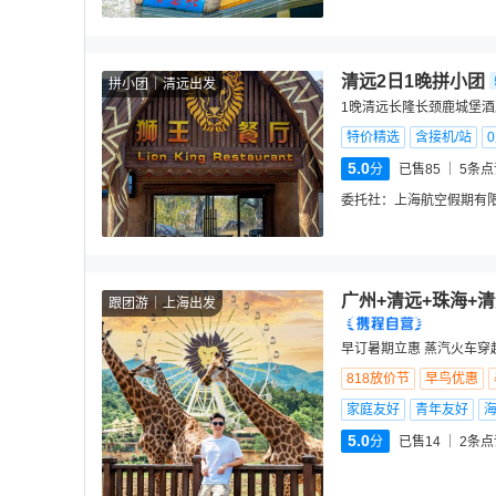
清远2日1晚拼小团
拼小团
清远出发
1晚清远长隆长颈鹿城堡酒
特价精选
含接机/站
5.0
分
已售85
5
条点
委托社：
上海航空假期有
广州+清远+珠海+
跟团游
上海出发
早订暑期立惠 蒸汽火车穿
818放价节
早鸟优惠
家庭友好
青年友好
5.0
分
已售14
2
条点