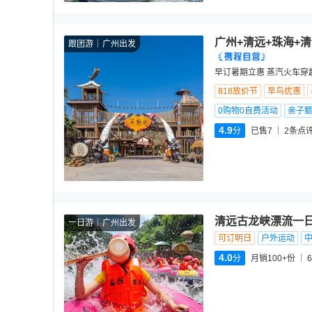
广州+清远+珠海+
跟团游
广州出发
早订暑期立惠 蒸汽火车穿
818放价节
早鸟优惠
0购物0自费活动
亲子
4.9
分
已售7
2
条点
清远古龙峡漂流一日
一日游
广州出发
可订明日
户外运动
4.0
分
月销100+份
6