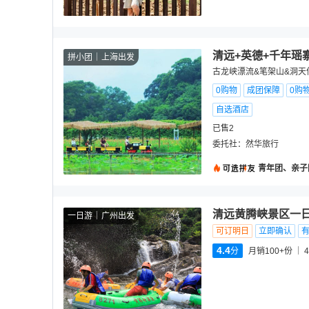
清远+英德+千年瑶
拼小团
上海出发
古龙峡漂流&笔架山&洞天
0购物
成团保障
0购
自选酒店
已售2
委托社：
然华旅行
青年团、亲子
清远黄腾峡景区一日
一日游
广州出发
可订明日
立即确认
4.4
分
月销100+份
4