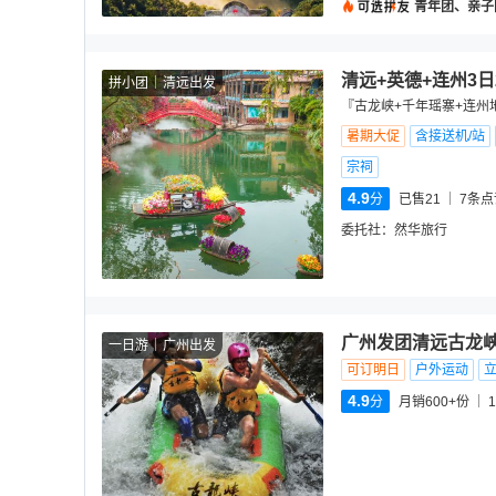
青年团、亲子
清远+英德+连州3
拼小团
清远出发
『古龙峡+千年瑶寨+连州
暑期大促
含接送机/站
宗祠
4.9
分
已售21
7
条点
委托社：
然华旅行
广州发团清远古龙
一日游
广州出发
可订明日
户外运动
4.9
分
月销600+份
1