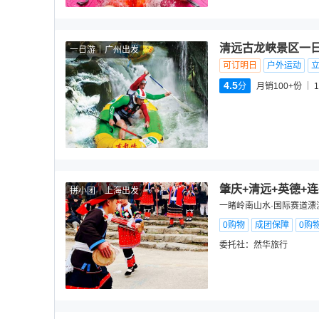
清远古龙峡景区一日
一日游
广州出发
可订明日
户外运动
4.5
分
月销100+份
1
肇庆+清远+英德+
拼小团
上海出发
一睹岭南山水·国际赛道漂
0购物
成团保障
0购
委托社：
然华旅行