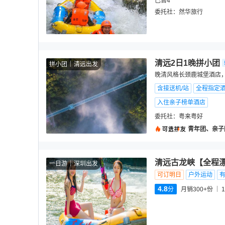
已售4
委托社：
然华旅行
清远2日1晚拼小团
拼小团
清远出发
晚清风格长颈鹿城堡酒店
含接送机/站
全程指定
入住亲子榜单酒店
委托社：
粤来粤好
青年团、亲子
清远古龙峡【全程漂
一日游
深圳出发
可订明日
户外运动
4.8
分
月销300+份
1