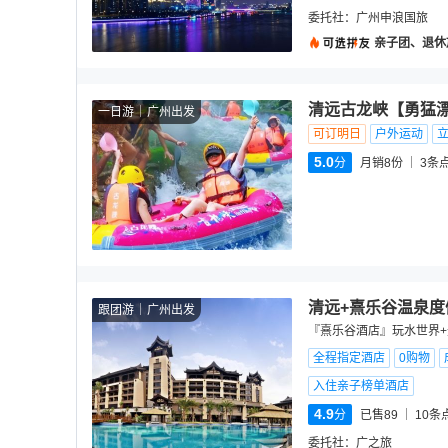
委托社：
广州申浪国旅
亲子团、退休
清远古龙峡【勇猛漂
一日游
广州出发
可订明日
户外运动
5.0
分
月销8份
3
条
清远+熹乐谷温泉度
跟团游
广州出发
『熹乐谷酒店』玩水世界+无
全程指定酒店
0购物
入住亲子榜单酒店
4.9
分
已售89
10
条
委托社：
广之旅