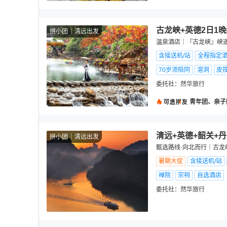
古龙峡+英德2日1
拼小团
清远出发
温泉酒店｜『古龙峡』峡
含接送机/站
全程指定
70岁须陪同
溶洞
皮
委托社：
然华旅行
青年团、亲子
清远+英德+韶关+
拼小团
清远出发
甄选路线·向北而行｜古龙
暑期大促
含接送机/站
禅院
宗祠
自选酒店
委托社：
然华旅行