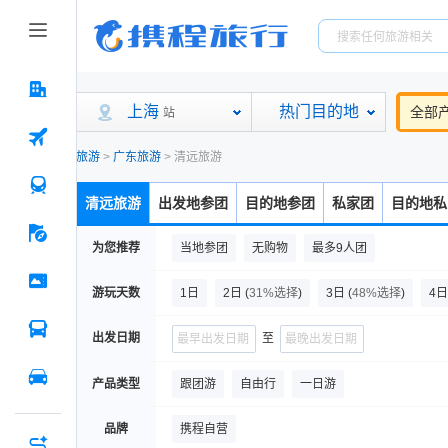
上海
热门目的地
全部
站
旅游
>
广东旅游
>
清远旅游
清远旅游
出发地参团
目的地参团
私家团
目的地私
为您推荐
当地参团
无购物
最多9人团
游玩天数
1日
2日
(
31%选择
)
3日
(
48%选择
)
4日
出发日期
至
产品类型
跟团游
自由行
一日游
品牌
携程自营