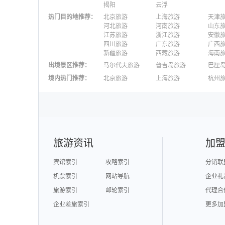
揭阳
云浮
热门目的地推荐
：
北京旅游
上海旅游
天津
河北旅游
河南旅游
山东
江苏旅游
浙江旅游
安徽
四川旅游
广东旅游
广西
新疆旅游
西藏旅游
海南
出境景区推荐
：
马尔代夫旅游
普吉岛旅游
巴厘
澳大利亚旅游
毛里求斯旅游
苏梅
境内热门推荐
：
北京旅游
上海旅游
杭州
柬埔寨旅游
英国旅游
东京
广州旅游
九寨沟旅游
三亚
泉州旅游
深圳旅游
西安
澳门旅游
台湾旅游
旅游资讯
加
宾馆索引
攻略索引
分销联
机票索引
网站导航
企业礼
旅游索引
邮轮索引
代理合
企业差旅索引
更多加