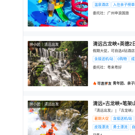
温泉酒店
入住亲子榜单
委托社：
广州申浪国旅
清远古龙峡+英德2
拼小团
清远出发
假期大促，可自选4钻酒店
含接送机/站
0购物
成
委托社：
粤来粤好
青年团、亲子
清远+古龙峡+笔架
拼小团
清远出发
『清远出发』 | 『古龙峡
暑期大促
含接送机/站
皮筏漂流
勇士漂流