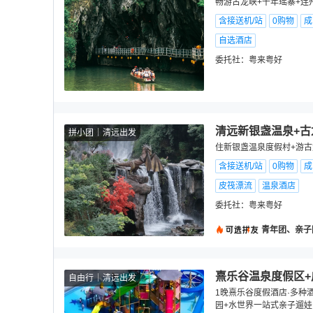
畅游古龙峡+千年瑶寨+
含接送机/站
0购物
成
自选酒店
委托社：
粤来粤好
清远新银盏温泉+古
拼小团
清远出发
住新银盏温泉度假村+游古
含接送机/站
0购物
成
皮筏漂流
温泉酒店
委托社：
粤来粤好
青年团、亲子
熹乐谷温泉度假区+
自由行
清远出发
1晚熹乐谷度假酒店·多种酒
园+水世界一站式亲子遛娃