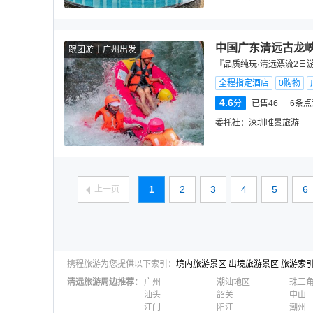
中国广东清远古龙峡
跟团游
广州出发
『品质纯玩·清远漂流2日
全程指定酒店
0购物
4.6
分
已售46
6
条点
委托社：
深圳唯景旅游
1
2
3
4
5
6
上一页
携程旅游为您提供以下索引：
境内旅游景区
出境旅游景区
旅游索
清远
旅游周边推荐：
广州
潮汕地区
珠三
汕头
韶关
中山
江门
阳江
潮州