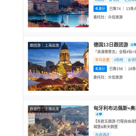
0购物
含领队
免费WIF
4.8
分
已售74
13
条
委托社：
众信旅游
德国13日跟团游
跟团游
上海出发
『浪漫德意志』全程4钻+3
早鸟优惠
0购物
含领
4.6
分
已售156
18
条
委托社：
众信旅游
匈牙利布达佩斯+奥
自由行
上海出发
【东欧五国游·行程自由调
城堡&新天鹅堡
自选酒店