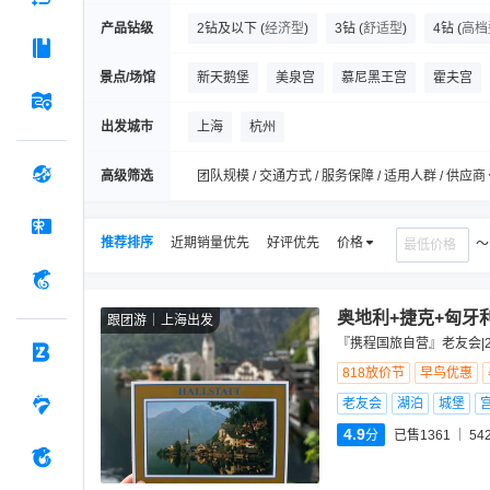
产品钻级
2钻及以下
(
经济型
)
3钻
(
舒适型
)
4钻
(
高档
景点/场馆
新天鹅堡
美泉宫
慕尼黑王宫
霍夫宫
布拉格天文钟
火药塔
斯蒂芬大教堂
法
出发城市
上海
杭州
布达佩斯多瑙河观光游船
查理大桥
马加什
高级筛选
团队规模 / 交通方式 / 服务保障 / 适用人群 / 供应商
推荐排序
近期销量优先
好评优先
价格
奥地利+捷克+匈牙
跟团游
上海出发
『携程国旅自营』老友会|2
818放价节
早鸟优惠
老友会
湖泊
城堡
4.9
分
已售1361
54