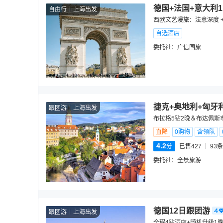
德国+法国+意大利1
自由行
上海出发
西欧文艺漫旅：法意深度 +
自选酒店
委托社：
广信国旅
捷克+奥地利+匈牙
跟团游
上海出发
布拉格5钻2晚＆布达佩斯
直降
0购物
含领队
4.2
分
已售427
93
条
委托社：
全景旅游
德国12日跟团游
跟团游
上海出发
全程4钻酒店+随机升级1