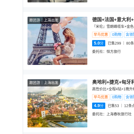
德国+法国+意大利
跟团游
上海出发
『米伦』雪朗峰缆车+金色
早鸟优惠
0购物
含领
5.0
分
已售299
80
条
委托社：
恒方旅行
奥地利+捷克+匈牙
跟团游
上海出发
高性价比+全程4钻+1晚升
早鸟优惠
0购物
含领
4.9
分
已售53
12
条
委托社：
上海春秋旅行社