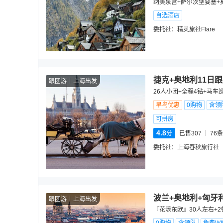
纳美泉宫+萨尔茨堡要塞+
自选酒店
委托社：
精灵旅社Flare
捷克+奥地利11日
跟团游
上海出发
26人小团+全程4钻+马车
早鸟优惠
0购物
含领
可拼房
4.8
分
已售307
76
条
委托社：
上海春秋旅行社
波兰+奥地利+匈牙
跟团游
上海出发
『花漾东欧』30人左右+2