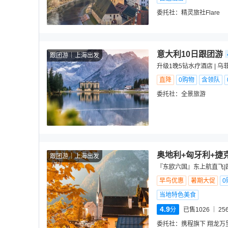
委托社：
精灵旅社Flare
意大利10日跟团游
跟团游
上海出发
升级1晚5钻水疗酒店 | 
直降
0购物
含领队
委托社：
全景旅游
奥地利+匈牙利+捷
跟团游
上海出发
『东欧六国』东上航直飞|四
早鸟优惠
暑期大促
0
当地特色美食
4.9
分
已售1026
25
委托社：
携程旗下 翔龙万