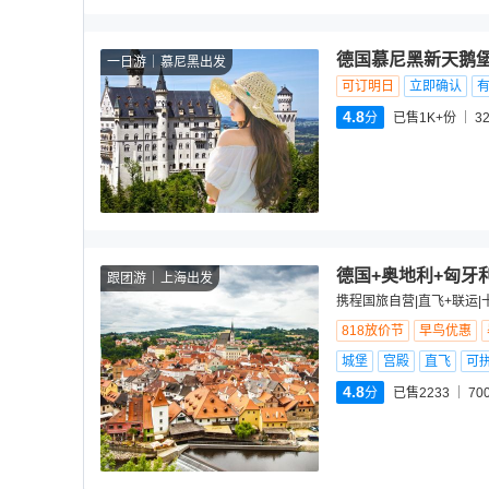
德国慕尼黑新天鹅
一日游
慕尼黑出发
可订明日
立即确认
4.8
分
已售1K+份
3
德国+奥地利+匈牙
跟团游
上海出发
携程国旅自营|直飞+联运|
818放价节
早鸟优惠
城堡
宫殿
直飞
可
4.8
分
已售2233
70