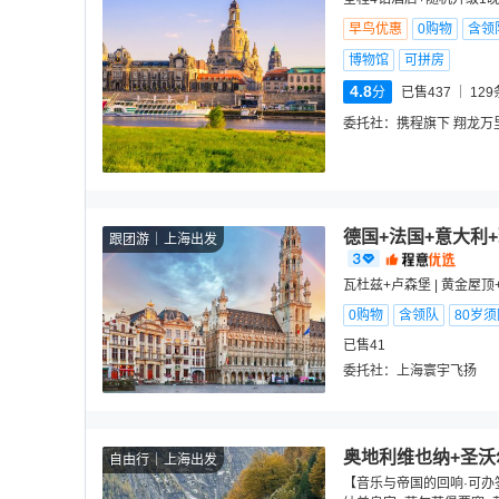
早鸟优惠
0购物
含领
博物馆
可拼房
4.8
分
已售437
129
委托社：
携程旗下 翔龙万
德国+法国+意大利
跟团游
上海出发
瓦杜兹+卢森堡 | 黄金屋
0购物
含领队
80岁
已售41
委托社：
上海寰宇飞扬
奥地利维也纳+圣沃
自由行
上海出发
【音乐与帝国的回响·可办