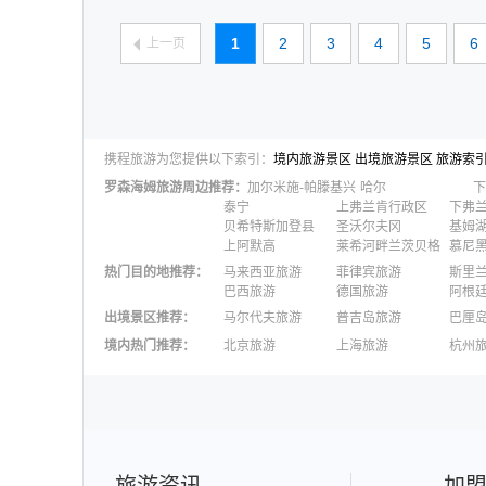
1
2
3
4
5
6
上一页
携程旅游为您提供以下索引：
境内旅游景区
出境旅游景区
旅游索
罗森海姆
旅游周边推荐：
加尔米施-帕滕基兴
哈尔
下
泰宁
上弗兰肯行政区
下弗
贝希特斯加登县
圣沃尔夫冈
基姆
上阿默高
莱希河畔兰茨贝格
慕尼
热门目的地推荐
：
马来西亚旅游
菲律宾旅游
斯里
巴西旅游
德国旅游
阿根
出境景区推荐
：
马尔代夫旅游
普吉岛旅游
巴厘
澳大利亚旅游
毛里求斯旅游
苏梅
境内热门推荐
：
北京旅游
上海旅游
杭州
柬埔寨旅游
英国旅游
东京
广州旅游
九寨沟旅游
三亚
泉州旅游
深圳旅游
西安
澳门旅游
台湾旅游