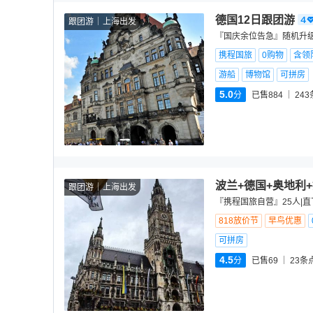
德国12日跟团游
跟团游
上海出发
『国庆余位告急』随机升级
携程国旅
0购物
含领
游船
博物馆
可拼房
5.0
分
已售884
243
波兰+德国+奥地利
跟团游
上海出发
『携程国旅自营』25人|直
818放价节
早鸟优惠
可拼房
4.5
分
已售69
23
条