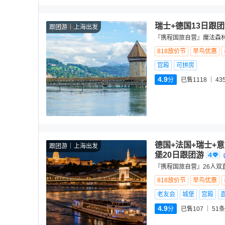
瑞士+德国13日跟
跟团游
上海出发
『携程国旅自营』魔法森林
818放价节
早鸟优惠
宫殿
可拼房
4.9
分
已售1118
43
德国+法国+瑞士+
跟团游
上海出发
堡20日跟团游
『携程国旅自营』26人双
818放价节
早鸟优惠
老友会
城堡
宫殿
4.9
分
已售107
51
条