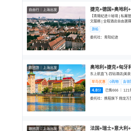
捷克+德国+奥地利+
自由行
上海出发
【青陽紀途※秘境 | 私屬管
文服務 | 全程酒店自由選
游船
委托社：
青阳纪途
奥地利+捷克+匈牙
跟团游
上海出发
东上航直飞·四钻酒店|美泉
早鸟优惠
0购物
含领
4.8
分
已售666
121
委托社：
携程旗下 翔龙万
法国+瑞士+意大利
跟团游
上海出发