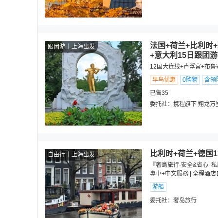
法国+荷兰+比利时
跟团游
上海出发
+意大利15日跟团游
12国大连线+卢浮宫+布
早鸟优惠
0购物
含领
已售35
委托社：
携程旗下 翔龙万
比利时+荷兰+德国1
自由行
上海出发
『奢島旅行·安全&省心| 
專車+中文服務 | 全程酒
游船
委托社：
奢岛旅行