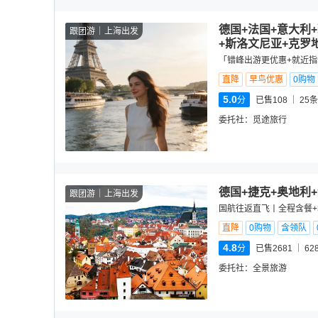
德国+法国+意大利
跟团游
上海出发
+斯洛文尼亚+克罗
「错峰出游更优惠+就近指纹
直降
早鸟优惠
0购物
5.0
分
已售108
25
条
委托社：
觅途旅行
德国+捷克+奥地利
跟团游
上海出发
国航往返直飞丨全程含餐+
直降
0购物
含领队
4.8
分
已售2681
62
委托社：
全景旅游