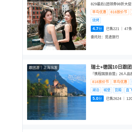
829最后1团领券98折大
早鸟优惠
818放价节
烧烤
4.7
分
已售221
47
条
委托社：
觅途旅行
瑞士+德国10日跟
跟团游
上海出发
『携程国旅自营』26人品
818放价节
早鸟优惠
湖泊
城堡
宫殿
直
5.0
分
已售2624
12