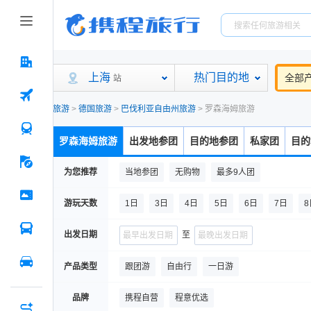
上海
热门目的地
全部
站
旅游
>
德国旅游
>
巴伐利亚自由州旅游
>
罗森海姆旅游
罗森海姆旅游
出发地参团
目的地参团
私家团
目的
为您推荐
当地参团
无购物
最多9人团
游玩天数
1日
3日
4日
5日
6日
7日
8
出发日期
至
产品类型
跟团游
自由行
一日游
品牌
携程自营
程意优选