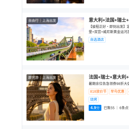
意大利+法国+瑞士+
自由行
上海出发
【骏程正好・即刻出发】定制
堡+双宫+威尼斯黄金运河
自选酒店
法国+瑞士+意大利
跟团游
上海出发
暑期余位告急领券98折大促
818放价节
早鸟优惠
烧烤
4.9
分
已售55
6
条点