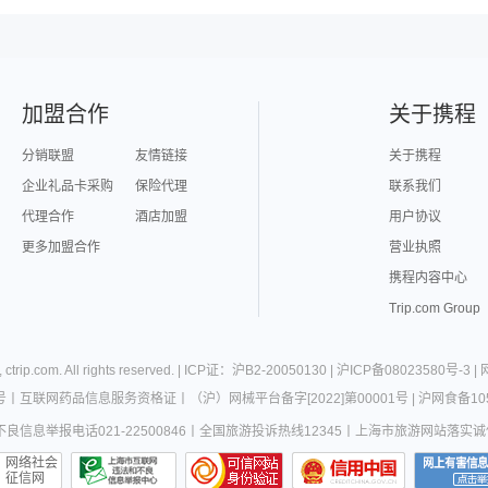
加盟合作
关于携程
分销联盟
友情链接
关于携程
企业礼品卡采购
保险代理
联系我们
代理合作
酒店加盟
用户协议
更多加盟合作
营业执照
携程内容中心
Trip.com Group
,
ctrip.com
. All rights reserved. |
ICP证：沪B2-20050130
|
沪ICP备08023580号-3
|
号
丨
互联网药品信息服务资格证
丨
（沪）网械平台备字[2022]第00001号
|
沪网食备105
良信息举报电话021-22500846
丨
全国旅游投诉热线12345
丨
上海市旅游网站落实诚
网络社会
征信网