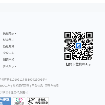
携程热点
诚聘英才
隐私政策
安全中心
知识产权
扫码下载携程App
算法公示
网信算备310105117481904230015号
0001号
|
旅游度假资质
|
平台信息
|
资质与规则
信建设主体责任承诺书