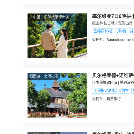
塞尔维亚7日6晚拼
拼小团
贝尔格莱德出发
揽山林 访古城｜免签出
含接送机/站
0购物
成
委托社：
Boundless travel
贝尔格莱德+诺维萨
跟团游
上海出发
轻奢秘境跟团游 | 峡谷深
全程指定酒店
0购物
委托社：
腾黄旅行