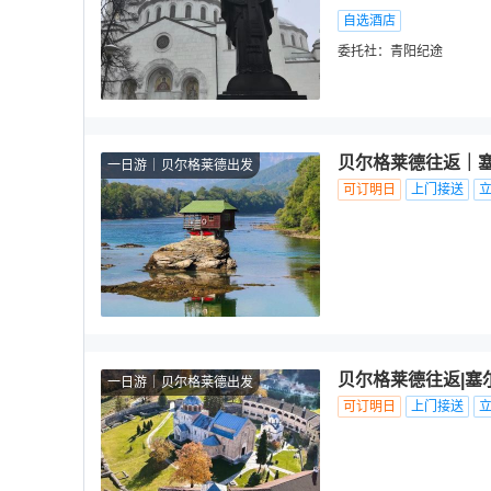
自选酒店
委托社：
青阳纪途
贝尔格莱德往返｜塞
一日游
贝尔格莱德出发
可订明日
上门接送
贝尔格莱德往返|塞
一日游
贝尔格莱德出发
可订明日
上门接送