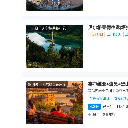
贝尔格莱德往返|塔拉
一日游
贝尔格莱德出发
可订明日
上门接送
塞尔维亚+波黑+黑
跟团游
贝尔格莱德出发
精品纯玩小包团｜免签巴尔
全程指定酒店
含接送机
4.8
分
已售2
1
条点
委托社：
腾黄旅行