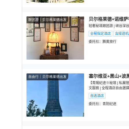
贝尔格莱德+诺维萨
跟团游
贝尔格莱德出发
轻奢秘境跟团游 | 峡谷深
全程指定酒店
含接送机
委托社：
腾黄旅行
塞尔维亚+黑山+波
自由行
贝尔格莱德出发
【青陽紀途※秘境 | 私屬管
文服務 | 全程酒店自由選
自选酒店
委托社：
青阳纪途