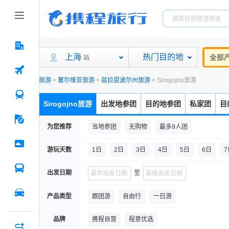
上海
热门目的地
全部
站
旅游
>
塞尔维亚旅游
>
兹拉提波尔州旅游
>
Sirogojno旅游
Sirogojno旅游
出发地参团
目的地参团
私家团
目
为您推荐
当地参团
无购物
最多9人团
游玩天数
1日
2日
3日
4日
5日
6日
7
出发日期
至
产品类型
跟团游
自由行
一日游
品牌
携程自营
程意优选