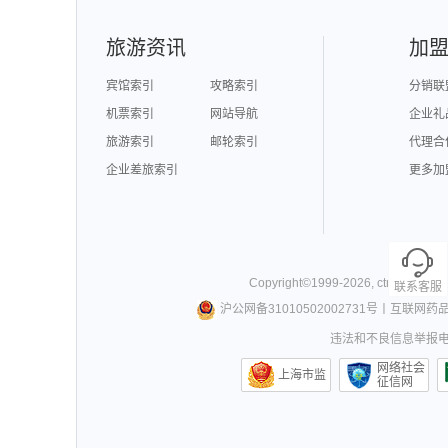
旅游资讯
加
宾馆索引
攻略索引
分销联
机票索引
网站导航
企业礼
旅游索引
邮轮索引
代理合
企业差旅索引
更多加
Copyright©
1999-
2026
,
ctrip.com
. Al
联系客服
沪公网备31010502002731号
丨
互联网药
违法和不良信息举报电话0
网络社会
上海市监
征信网