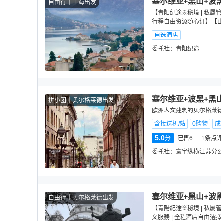
塞尔维亚+黑山+波
自由行
上海出发
【青阳纪途※秘境 | 私
行程自由资源随心订】【
自选酒店
委托社：
青阳纪途
塞尔维亚+波黑+黑
拼小团
贝尔格莱德出发
欧洲人文建筑的贝尔格莱德
含接送机/站
0购物
成
5.0
分
已售6
1
条点
委托社：
寰宇纵横江苏分
塞尔维亚+黑山+波
自由行
贝尔格莱德出发
【青陽紀途※秘境 | 私屬管
文服務 | 全程酒店自由選