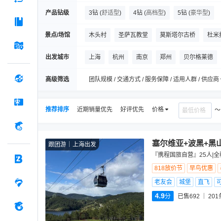
产品钻级
3钻
(
舒适型
)
4钻
(
高档型
)
5钻
(
豪华型
)
景点/场馆
木头村
圣萨瓦教堂
莫斯塔尔古桥
杜米
黄色堡垒
米哈伊洛大公街
杜德维卡塔拉大
出发城市
上海
杭州
南京
郑州
贝尔格莱德
加齐-胡色雷贝清真寺
卡莱梅格丹公园
铜匠
高级筛选
团队规模 / 交通方式 / 服务保障 / 适用人群 / 供应商
推荐排序
近期销量优先
好评优先
价格
塞尔维亚+波黑+黑
跟团游
上海出发
『携程国旅自营』25人|全
818放价节
早鸟优惠
老友会
城堡
直飞
4.9
分
已售692
201