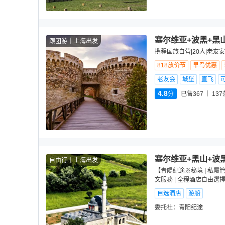
塞尔维亚+波黑+黑
跟团游
上海出发
携程国旅自营|20人|老友安
818放价节
早鸟优惠
老友会
城堡
直飞
4.8
分
已售367
137
塞尔维亚+黑山+波
自由行
上海出发
【青陽紀途※秘境 | 私屬管
文服務 | 全程酒店自由選
自选酒店
游船
委托社：
青阳纪途