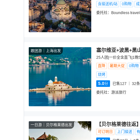
含接送机/站
0购物
成
委托社：
Boundless travel
塞尔维亚+波黑+黑
跟团游
上海出发
25人团|一价全含直飞|1晚
直降
暑期大促
0购物
烧烤
5.0
分
已售127
32
条
委托社：
游派旅行
【贝尔格莱德往返】
一日游
贝尔格莱德出发
可订明日
上门接送