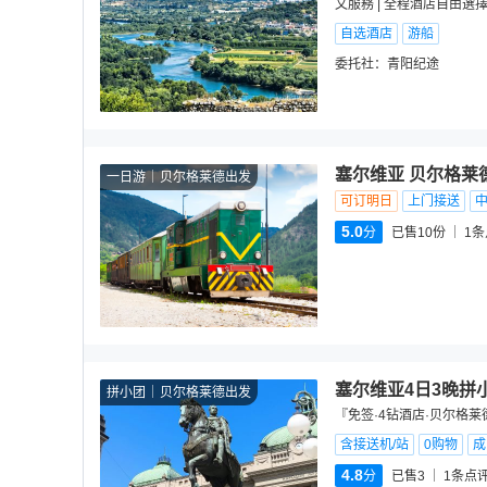
文服務 | 全程酒店自由選
自选酒店
游船
委托社：
青阳纪途
塞尔维亚 贝尔格莱
一日游
贝尔格莱德出发
可订明日
上门接送
5.0
分
已售10份
1
条
塞尔维亚4日3晚拼
拼小团
贝尔格莱德出发
『免签·4钻酒店·贝尔格莱
含接送机/站
0购物
成
4.8
分
已售3
1
条点