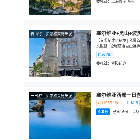
委托社：
上海寰宇飞扬
塞尔维亚+黑山+波
自由行
贝尔格莱德出发
【青陽紀途※秘境 | 私屬管
文服務 | 全程酒店自由選
自选酒店
委托社：
青阳纪途
塞尔维亚西部一日游
一日游
贝尔格莱德出发
可订08/11等
上门接送
4.0
分
已售16份
4
条