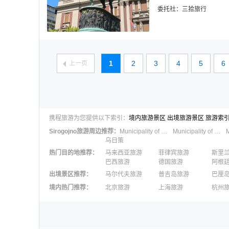
委托社：
三拾旅行
1
2
3
4
5
6
上一页
携程旅游为您提供以下索引：
境内旅游景区
出境旅游景区
旅游索
Sirogojno
旅游周边推荐：
Municipality of Sjenica
Municipality of Cajetina
乌日策
热门目的地推荐
：
马来西亚旅游
菲律宾旅游
斯里
巴西旅游
德国旅游
阿根
出境景区推荐
：
马尔代夫旅游
普吉岛旅游
巴厘
澳大利亚旅游
毛里求斯旅游
苏梅
境内热门推荐
：
北京旅游
上海旅游
杭州
柬埔寨旅游
英国旅游
东京
广州旅游
九寨沟旅游
三亚
泉州旅游
深圳旅游
西安
澳门旅游
台湾旅游