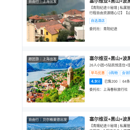
塞尔维亚+黑山+波
自由行
上海出发
【青阳纪途※秘境 | 私
行程自由资源随心订】【
自选酒店
委托社：
青阳纪途
塞尔维亚+黑山+波
跟团游
上海出发
26人小团+5钻凯悦连住+
早鸟优惠
0购物
含领
4.9
分
已售200
64
条
委托社：
上海春秋旅行社
塞尔维亚+黑山+波
自由行
贝尔格莱德出发
【青陽紀途※秘境 | 私屬管