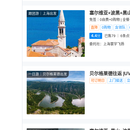
塞尔维亚+波黑+黑
跟团游
上海出发
免签｜0自费+0购物 | 全餐
直降
0购物
含领队
4.4
分
已售79
6
条点
委托社：
上海寰宇飞扬
贝尔格莱德往返 |
一日游
贝尔格莱德出发
可订明日
上门接送