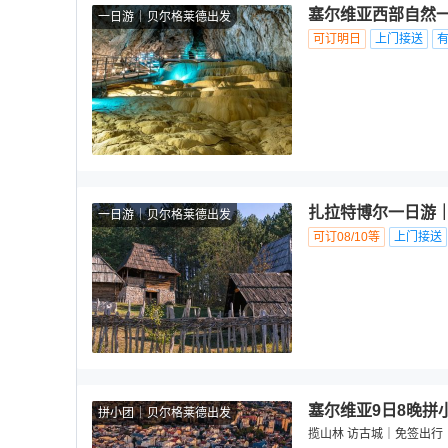
塞尔维亚西部自然
一日游
贝尔格莱德出发
可订明日
上门接送
扎拉特博尔一日游｜
一日游
贝尔格莱德出发
可订08/10等
上门接送
塞尔维亚9日8晚拼
拼小团
贝尔格莱德出发
揽山林 访古城｜免签出