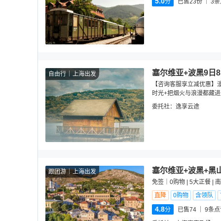
5.0
分
已售23份
3
条
塞尔维亚+波黑9日
自由行
上海出发
【咨询客服享立减优惠】
时光+把烟火与浪漫都藏进
委托社：
逸享云途
塞尔维亚+波黑+黑
跟团游
上海出发
免签｜0购物 | 5大正餐 |
直降
0购物
含领队
4.8
分
已售74
9
条点