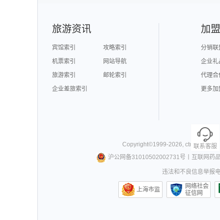
旅游资讯
加
宾馆索引
攻略索引
分销联
机票索引
网站导航
企业礼
旅游索引
邮轮索引
代理合
企业差旅索引
更多加
Copyright©
1999-
2026
,
ctrip.com
. Al
联系客服
沪公网备31010502002731号
丨
互联网药
违法和不良信息举报电话0
网络社会
上海市监
征信网