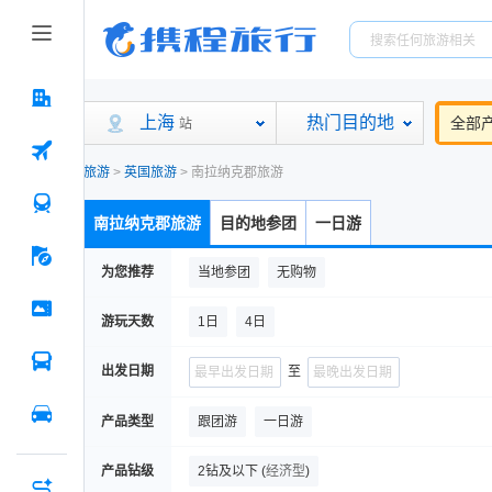
上海
热门目的地
全部
站
旅游
>
英国旅游
>
南拉纳克郡旅游
南拉纳克郡旅游
目的地参团
一日游
为您推荐
当地参团
无购物
游玩天数
1日
4日
出发日期
至
产品类型
跟团游
一日游
产品钻级
2钻及以下
(
经济型
)