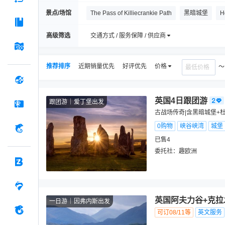
景点/场馆
The Pass of Killiecrankie Path
黑暗城堡
H
厄克特城堡
苏格兰高地
卡洛登战场
福
高级筛选
交通方式 / 服务保障 / 供应商
林利思哥宫
Royal Burgh of Culross
内斯
推荐排序
近期销量优先
好评优先
价格
英国4日跟团游
跟团游
爱丁堡出发
古战场传奇|含黑暗城堡+
0购物
峡谷峡湾
城堡
已售4
委托社：
趣欧洲
英国阿夫力谷+克拉
一日游
因弗内斯出发
可订08/11等
英文服务