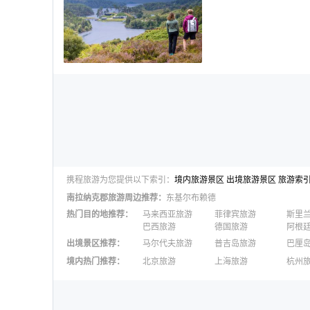
携程旅游为您提供以下索引：
境内旅游景区
出境旅游景区
旅游索
南拉纳克郡
旅游周边推荐：
东基尔布赖德
热门目的地推荐
：
马来西亚旅游
菲律宾旅游
斯里
巴西旅游
德国旅游
阿根
出境景区推荐
：
马尔代夫旅游
普吉岛旅游
巴厘
澳大利亚旅游
毛里求斯旅游
苏梅
境内热门推荐
：
北京旅游
上海旅游
杭州
柬埔寨旅游
英国旅游
东京
广州旅游
九寨沟旅游
三亚
泉州旅游
深圳旅游
西安
澳门旅游
台湾旅游