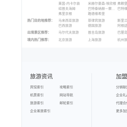
莱茵-内卡尔县
米赫尔豪森-埃欣根
弗赖
绍普夫海姆
巴特泰纳赫－察弗尔施泰因
巴特
弗里京根
路德维希堡
热门目的地推荐
：
马来西亚旅游
菲律宾旅游
斯里
巴西旅游
德国旅游
阿根
出境景区推荐
：
马尔代夫旅游
普吉岛旅游
巴厘
澳大利亚旅游
毛里求斯旅游
苏梅
境内热门推荐
：
北京旅游
上海旅游
杭州
柬埔寨旅游
英国旅游
东京
广州旅游
九寨沟旅游
三亚
泉州旅游
深圳旅游
西安
澳门旅游
台湾旅游
旅游资讯
加
宾馆索引
攻略索引
分销联
机票索引
网站导航
企业礼
旅游索引
邮轮索引
代理合
企业差旅索引
更多加