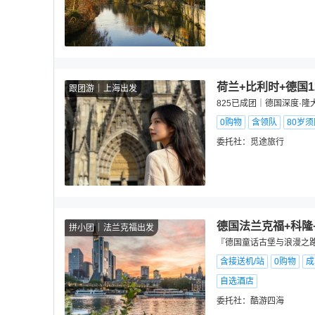
荷兰+比利时+德国
跟团游
上海出发
825已成团｜德国深度·
0购物
含领队
80岁
委托社：
觅途旅行
德国法兰克福+科隆
拼小团
法兰克福出发
『德国童话古堡与浪漫之路1
含接送机/站
0购物
成
自选酒店
委托社：
酷游四海