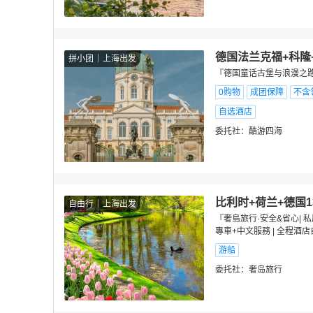
德国法兰克福+科隆
拼小团
上海出发
『德国童话古堡与浪漫之路1
0购物
成团保障
不含
自选酒店
委托社：
酷游四海
比利时+荷兰+德国1
自由行
上海出发
『奢島旅行·安全&省心| 
專車+中文服務 | 全程酒
游船
委托社：
奢岛旅行