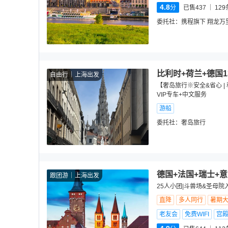
4.8
分
已售437
129
委托社：
携程旗下 翔龙万
比利时+荷兰+德国1
自由行
上海出发
【奢岛旅行※安全&省心 |
VIP专车+中文服务
游船
委托社：
奢岛旅行
德国+法国+瑞士+
跟团游
上海出发
25人小团|斗兽场&圣母院
直降
多人同行
暑期
老友会
免费WIFI
宫