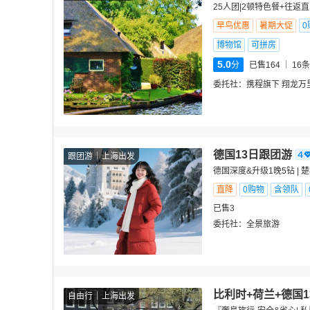
25人团|2顿特色餐+往返
早鸟优惠
暑期大促
0
博物馆
可拼房
5.0
分
已售164
16
条
委托社：
携程旗下 翔龙万
德国13日跟团游
跟团游
上海出发
德国深度&升级1晚5钻 | 
直降
0购物
含领队
已售3
委托社：
全景旅游
比利时+荷兰+德国1
自由行
上海出发