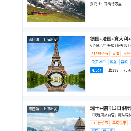
委托社：
锦绣行万里
德国+法国+意大利
跟团游
上海出发
VIP候机厅·升级1晚五钻·
818放价节
直降
早鸟
免费WIFI
城堡
宫殿
4.5
分
已售193
75
条
瑞士+德国13日跟
跟团游
上海出发
『携程国旅自营』魔法森林
818放价节
早鸟优惠