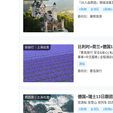
『20人品质团』德瑞深度游
0购物
含领队
0购物
委托社：
康辉旅游
比利时+荷兰+德国1
自由行
上海出发
『奢島旅行·安全&省心| 
專車+中文服務 | 全程酒
游船
委托社：
奢岛旅行
德国+瑞士13日跟
跟团游
上海出发
双游船·双雪山·双列车·四
0购物
含领队
0购物