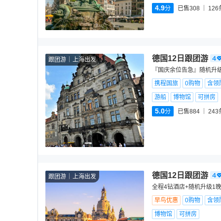
4.9
分
已售308
126
德国12日跟团游
跟团游
上海出发
『国庆余位告急』随机升级
携程国旅
0购物
含领
游船
博物馆
可拼房
5.0
分
已售884
243
德国12日跟团游
跟团游
上海出发
全程4钻酒店+随机升级1
早鸟优惠
0购物
含领
博物馆
可拼房