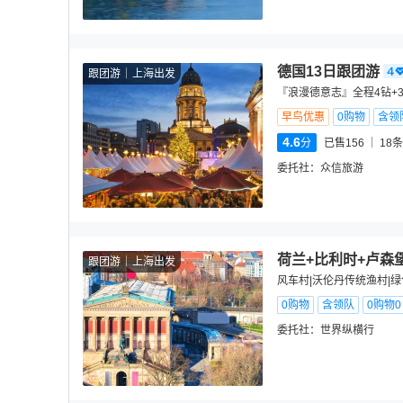
德国13日跟团游
跟团游
上海出发
『浪漫德意志』全程4钻+3
早鸟优惠
0购物
含领
4.6
分
已售156
18
条
委托社：
众信旅游
荷兰+比利时+卢森堡
跟团游
上海出发
风车村|沃伦丹传统渔村|绿
0购物
含领队
0购物
委托社：
世界纵横行