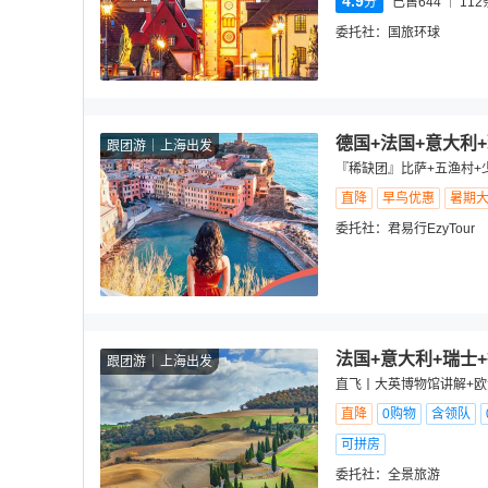
4.9
分
已售644
112
委托社：
国旅环球
德国+法国+意大利
跟团游
上海出发
『稀缺团』比萨+五渔村+
直降
早鸟优惠
暑期
委托社：
君易行EzyTour
法国+意大利+瑞士+
跟团游
上海出发
直飞丨大英博物馆讲解+欧
直降
0购物
含领队
可拼房
委托社：
全景旅游