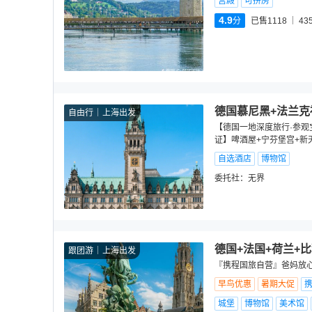
宫殿
可拼房
4.9
分
已售1118
43
德国慕尼黑+法兰克
自由行
上海出发
【德国一地深度旅行·参观
证】啤酒屋+宁芬堡宫+新
自选酒店
博物馆
委托社：
无界
德国+法国+荷兰+
跟团游
上海出发
『携程国旅自营』爸妈放心
早鸟优惠
暑期大促
城堡
博物馆
美术馆