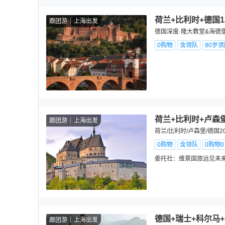
荷兰+比利时+德国
跟团游
上海出发
德国深度·隆大教堂&海德
0购物
含领队
80岁
荷兰+比利时+卢森堡
跟团游
上海出发
荷兰/比利时/卢森堡/德国
0购物
含领队
0购物
委托社：
维景国旅远见未
德国+瑞士+科尔马
跟团游
上海出发