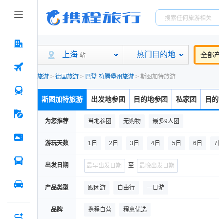
上海
热门目的地
全部
站
旅游
>
德国旅游
>
巴登-符腾堡州旅游
>
斯图加特旅游
斯图加特旅游
出发地参团
目的地参团
私家团
目的
为您推荐
当地参团
无购物
最多9人团
游玩天数
1日
2日
3日
4日
5日
6日
7
出发日期
至
产品类型
跟团游
自由行
一日游
品牌
携程自营
程意优选