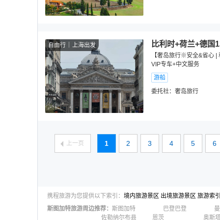
比利时+荷兰+德国1
自由行
上海出发
【奢岛旅行※安全&省心 |
VIP专车+中文服务
游船
委托社：
奢岛旅行
1
2
3
4
5
6
上一页
携程旅游为您提供以下索引：
境内旅游景区
出境旅游景区
旅游索
斯图加特
旅游周边推荐：
斯图加特
巴登巴登
曼
佐勒纳尔布县
恩茨
奥斯