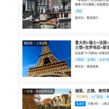
『奢島旅行·安全&省心| 
專車+中文服務 | 全程酒
游船
委托社：
奢岛旅行
意大利+瑞士+法国
跟团游
上海出发
士登+克罗地亚+斯
往返直飞+可联运+全程含餐
0购物
含领队
80岁
委托社：
搜途旅游
城堡、古镇、奥特
一日游
斯图加特出发
可订明日
上门接送
5.0
分
已售4份
1
条