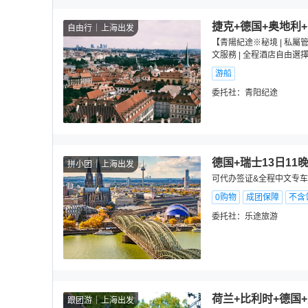
捷克+德国+奥地利+
自由行
上海出发
【青陽紀途※秘境 | 私屬管
文服務 | 全程酒店自由選
游船
委托社：
青阳纪途
德国+瑞士13日11
拼小团
上海出发
可代办签证&全程中文专车
0购物
成团保障
不含
委托社：
乐途旅游
荷兰+比利时+德国
跟团游
上海出发