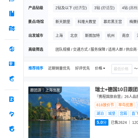
产品钻级
2钻及以下
(
经济型
)
3钻
(
舒适型
)
4钻
(
高档
景点/场馆
新天鹅堡
科隆大教堂
慕尼黑王宫
梅赛
小孩堤防-埃尔斯豪特风车群
科隆巧克力博物馆
出发城市
上海
北京
斯图加特
杭州
南京
曼海姆宫
曼海姆美术馆
尼格拉城门
马
高级筛选
团队规模 / 交通方式 / 服务保障 / 适用人群 / 供应商
推荐排序
近期销量优先
好评优先
价格
瑞士+德国10日跟
跟团游
上海出发
『携程国旅自营』26人品
818放价节
早鸟优惠
湖泊
城堡
宫殿
直
5.0
分
已售2624
12