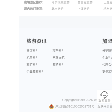
出境景区推荐
：
马尔代夫旅游
普吉岛旅游
巴厘
澳大利亚旅游
毛里求斯旅游
苏梅
境内热门推荐
：
北京旅游
上海旅游
杭州
柬埔寨旅游
英国旅游
东京
广州旅游
九寨沟旅游
三亚
泉州旅游
深圳旅游
西安
澳门旅游
台湾旅游
旅游资讯
加
宾馆索引
攻略索引
分销联
机票索引
网站导航
企业礼
旅游索引
邮轮索引
代理合
企业差旅索引
更多加
Copyright©
1999-
2026
,
ctrip.com
. Al
联系客服
沪公网备31010502002731号
丨
互联网药