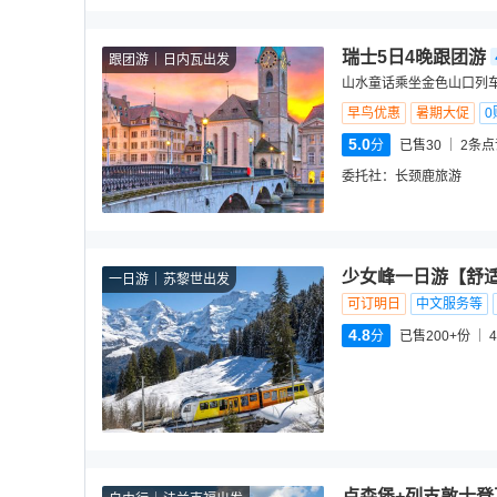
瑞士5日4晚跟团游
跟团游
日内瓦出发
山水童话乘坐金色山口列车
早鸟优惠
暑期大促
0
5.0
分
已售30
2
条点
委托社：
长颈鹿旅游
少女峰一日游【舒适
一日游
苏黎世出发
可订明日
中文服务等
4.8
分
已售200+份
4
卢森堡+列支敦士登