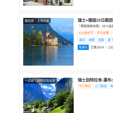
瑞士+德国10日跟
跟团游
上海出发
『携程国旅自营』26人品
818放价节
早鸟优惠
湖泊
城堡
宫殿
直
5.0
分
已售2624
12
瑞士因特拉肯-瀑布
一日游
因特拉肯出发
可订明日
上门接送