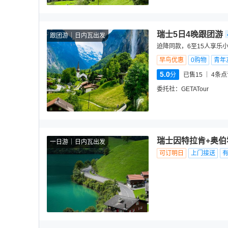
瑞士5日4晚跟团游
跟团游
日内瓦出发
迫降同款，6至15人享乐
早鸟优惠
0购物
青年
5.0
分
已售15
4
条点
委托社：
GETATour
瑞士因特拉肯+奥伯
一日游
日内瓦出发
可订明日
上门接送