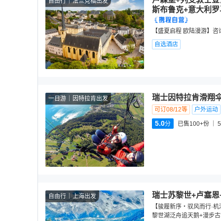
自由行
法兰克福出发
斯布鲁克+意大利罗
【盛夏启程 欧陆漫游】
自选酒店
瑞士因特拉肯滑翔
一日游
因特拉肯出发
可订08/12等
户外运动
5.0
分
已售100+份
5
瑞士苏黎世+卢塞恩
自由行
上海出发
【骏履新序・驭风而行·机酒
黎世湖泛舟追天鹅+漫步古