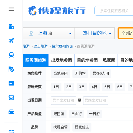
上海
热门目的地
全部
站
旅游
>
瑞士旅游
>
伯尔尼州旅游
>
图恩湖旅游
图恩湖旅游
出发地参团
目的地参团
私家团
目的地
为您推荐
当地参团
无购物
最多9人团
游玩天数
1日
2日
3日
4日
5日
6日
7
出发日期
至
产品类型
跟团游
自由行
一日游
品牌
携程自营
程意优选