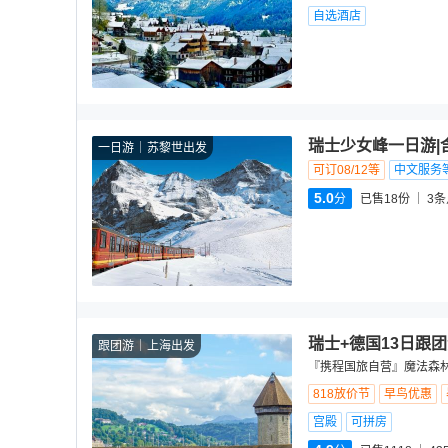
自选酒店
瑞士少女峰一日游|
一日游
苏黎世出发
可订08/12等
中文服务
5.0
分
已售18份
3
条
瑞士+德国13日跟
跟团游
上海出发
『携程国旅自营』魔法森林
818放价节
早鸟优惠
宫殿
可拼房