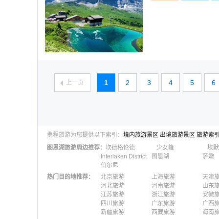
1
2
3
4
5
6
上一页
携程旅游为您提供以下索引：
境内旅游景区
出境旅游景区
旅游索
图恩湖
旅游周边推荐：
坎德格伦德
少女峰
埃默
Interlaken District
图恩湖
萨嫩
伯尔尼
热门目的地推荐
：
北京旅游
上海旅游
天津
河北旅游
河南旅游
山东
江苏旅游
浙江旅游
安徽
四川旅游
广东旅游
广西
新疆旅游
西藏旅游
海南