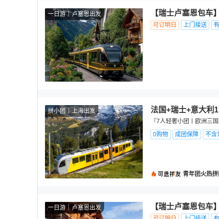
【瑞士卢塞恩包车】
一日游
卢塞恩出发
可订明日
上门接送
法国+瑞士+意大利1
拼小团
上海出发
『7人轻奢小团丨欧洲三国
0购物
成团保障
不含
青年团火热拼
【瑞士卢塞恩包车】
一日游
卢塞恩出发
可订明日
上门接送