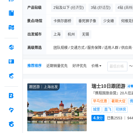
产品钻级
2钻及以下
(
经济型
)
3钻
(
舒适型
)
4钻
(
高档
景点/场馆
卡佩尔廊桥
垂死狮子像
少女峰
何维克
埃菲尔铁塔
西庸城堡
施皮茨小镇
大喷
出发城市
上海
杭州
无锡
巴黎圣母院
高级筛选
团队规模 / 交通方式 / 服务保障 / 适用人群 / 供应商
推荐排序
近期销量优先
好评优先
价格
瑞士10日跟团游
跟团游
上海出发
『携程国旅自营』20人往
早鸟优惠
暑期大促
城堡
直飞
可拼房
4.9
分
已售2553
94