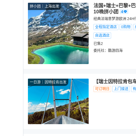
法国+瑞士+巴黎+
拼小团
上海出发
10晚拼小团
经典法瑞意梦游欧洲 24
全程指定酒店
0购物
自选酒店
已售2
委托社：
酷游四海
【瑞士因特拉肯包车
一日游
因特拉肯出发
可订明日
上门接送