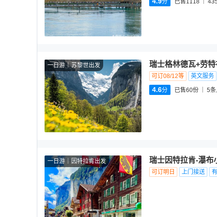
4.9
分
已售1118
43
瑞士格林德瓦+劳特
一日游
苏黎世出发
可订08/12等
英文服务
4.6
分
已售60份
5
条
瑞士因特拉肯-瀑布
一日游
因特拉肯出发
可订明日
上门接送