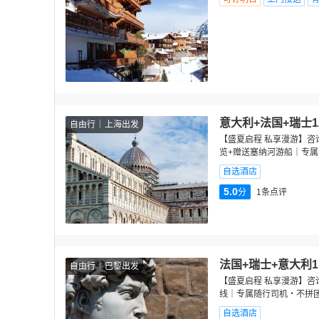
意大利+法国+瑞士1
自由行
上海出发
【盛夏启程 私享漫游】咨
览+赠送塞纳河游船｜专
自选酒店
5.0
分
1
条点评
法国+瑞士+意大利1
自由行
巴黎出发
【盛夏启程 私享漫游】咨
线｜专属随行司机・不拼
自选酒店