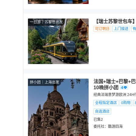
【瑞士苏黎世包车】
一日游
苏黎世出发
可订明日
上门接送
法国+瑞士+巴黎+
拼小团
上海出发
10晚拼小团
经典法瑞意梦游欧洲 24
全程指定酒店
0购物
自选酒店
已售2
委托社：
酷游四海