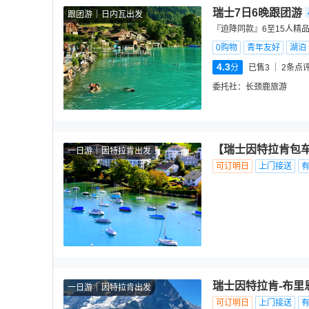
瑞士7日6晚跟团游
跟团游
日内瓦出发
『迫降同款』6至15人精
0购物
青年友好
湖泊
4.3
分
已售3
2
条点
委托社：
长颈鹿旅游
【瑞士因特拉肯包车
一日游
因特拉肯出发
可订明日
上门接送
瑞士因特拉肯-布里
一日游
因特拉肯出发
可订明日
上门接送