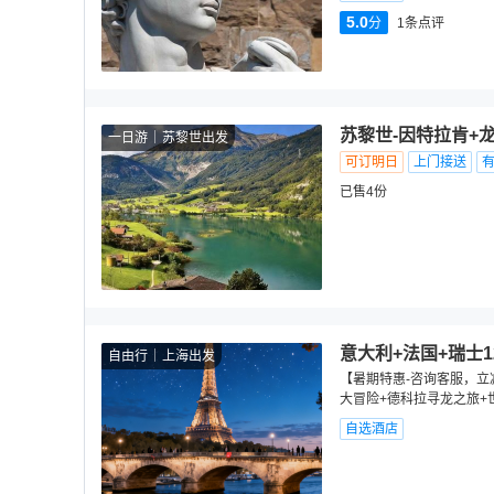
5.0
分
1
条点评
苏黎世-因特拉肯+
一日游
苏黎世出发
可订明日
上门接送
已售4份
意大利+法国+瑞士1
自由行
上海出发
【暑期特惠-咨询客服，立减
大冒险+德科拉寻龙之旅+世
自选酒店