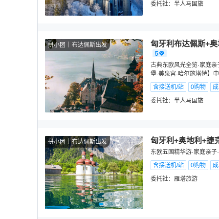
委托社：
半人马国旅
匈牙利布达佩斯+奥
拼小团
布达佩斯出发
古典东欧风光全览·家庭亲
堡-美泉宫-哈尔施塔特】中
含接送机/站
0购物
成
委托社：
半人马国旅
匈牙利+奥地利+捷克
拼小团
布达佩斯出发
东欧五国精华游·家庭亲子
含接送机/站
0购物
成
委托社：
雁塔旅游