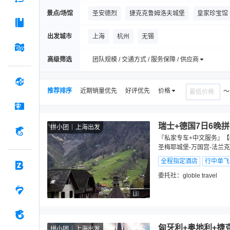
景点/场馆
圣安德烈
捷克克鲁姆洛夫城堡
皇家珍宝馆
米拉贝尔宫殿和花园
哈尔施塔特湖
布拉提
出发城市
上海
杭州
无锡
布拉格城堡
茜茜公主博物馆
国王湖
布
高级筛选
团队规模 / 交通方式 / 服务保障 / 供应商
推荐排序
近期销量优先
好评优先
价格
瑞士+德国7日6晚
拼小团
上海出发
『私家专车+中文服务』【
圣梅耶城堡-万国宫-法兰
全程指定酒店
行中单飞
委托社：
globle travel
匈牙利+奥地利+捷克
拼小团
上海出发