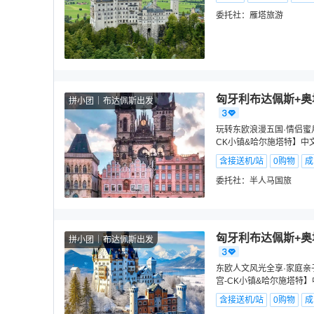
委托社：
雁塔旅游
匈牙利布达佩斯+奥
拼小团
布达佩斯出发
玩转东欧浪漫五国·情侣蜜
CK小镇&哈尔施塔特】中文
含接送机/站
0购物
成
委托社：
半人马国旅
匈牙利布达佩斯+奥
拼小团
布达佩斯出发
东欧人文风光全享·家庭亲
宫-CK小镇&哈尔施塔特】
含接送机/站
0购物
成