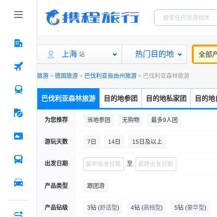
上海
热门目的地
全部
站
旅游
>
德国旅游
>
巴伐利亚自由州旅游
>
巴伐利亚森林旅游
巴伐利亚森林旅游
目的地参团
目的地私家团
目的地
为您推荐
当地参团
无购物
最多9人团
游玩天数
7日
14日
15日及以上
出发日期
至
产品类型
跟团游
产品钻级
3钻
(
舒适型
)
4钻
(
高档型
)
5钻
(
豪华型
)