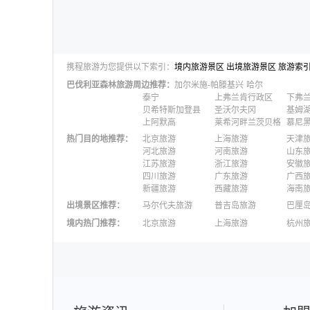
携程旅游为您提供以下索引：
境内旅游景区
出境旅游景区
旅游索
巴伐利亚森林
旅游周边推荐：
加尔米施-帕滕基兴
哈尔
泰宁
上弗兰肯行政区
下弗
贝希特斯加登县
圣沃尔夫冈
基姆
上阿默高
莱希河畔兰茨贝格
慕尼
热门目的地推荐
：
北京旅游
上海旅游
天津
河北旅游
河南旅游
山东
江苏旅游
浙江旅游
安徽
四川旅游
广东旅游
广西
新疆旅游
西藏旅游
海南
出境景区推荐
：
马尔代夫旅游
普吉岛旅游
巴厘
澳大利亚旅游
毛里求斯旅游
苏梅
境内热门推荐
：
北京旅游
上海旅游
杭州
柬埔寨旅游
英国旅游
东京
广州旅游
九寨沟旅游
三亚
泉州旅游
深圳旅游
西安
澳门旅游
台湾旅游