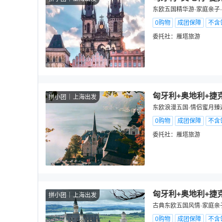
东欧五国精华游·家庭亲子
0购物
成团保障
不含
委托社：
雁塔旅游
匈牙利+奥地利+捷克
拼小团
上海出发
东欧浪漫五国·情侣蜜月臻
0购物
成团保障
不含
委托社：
雁塔旅游
匈牙利+奥地利+捷
拼小团
上海出发
古典东欧五国风情·家庭亲
0购物
成团保障
不含