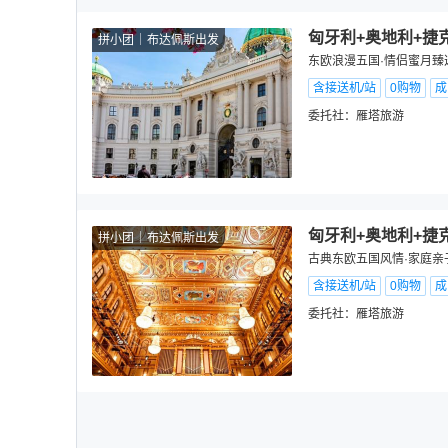
匈牙利+奥地利+捷克
拼小团
布达佩斯出发
东欧浪漫五国·情侣蜜月臻
含接送机/站
0购物
成
委托社：
雁塔旅游
匈牙利+奥地利+捷
拼小团
布达佩斯出发
古典东欧五国风情·家庭亲
含接送机/站
0购物
成
委托社：
雁塔旅游