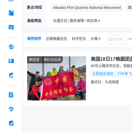
景点/场馆
Alibates Flint Quarries National Monument
国
尼亚加拉瀑布
巴斯托/卡利索KOA
圣路易斯
高级筛选
交通方式 / 服务保障 / 供应商
Kasha-Katuwe Tent Rocks National Monument
推荐排序
近期销量优先
好评优先
价格
美国18日17晚跟团
跟团游
洛杉矶出发
66号公路百年纪念，穿越
全程指定酒店
行中单飞
委托社：
九岩探索