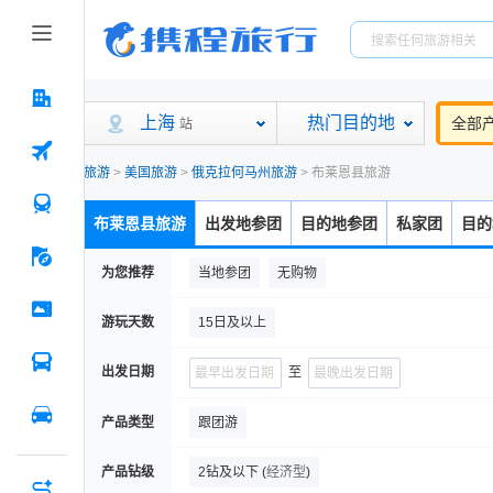
上海
热门目的地
全部
站
旅游
>
美国旅游
>
俄克拉何马州旅游
>
布莱恩县旅游
布莱恩县旅游
出发地参团
目的地参团
私家团
目的
为您推荐
当地参团
无购物
游玩天数
15日及以上
出发日期
至
产品类型
跟团游
产品钻级
2钻及以下
(
经济型
)