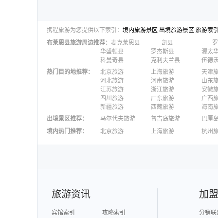
携程旅游为您提供以下索引：
境内旅游景区
出境旅游景区
旅游索
布莱恩县
旅游周边推荐：
麦克莱恩县
凯县
罗
华盛顿县
罗杰斯县
渥太
科曼奇县
克利夫兰县
伍德
热门目的地推荐
：
北京旅游
上海旅游
天津
河北旅游
河南旅游
山东
江苏旅游
浙江旅游
安徽
四川旅游
广东旅游
广西
新疆旅游
西藏旅游
海南
出境景区推荐
：
马尔代夫旅游
普吉岛旅游
巴厘
澳大利亚旅游
毛里求斯旅游
苏梅
境内热门推荐
：
北京旅游
上海旅游
杭州
柬埔寨旅游
英国旅游
东京
广州旅游
九寨沟旅游
三亚
泉州旅游
深圳旅游
西安
澳门旅游
台湾旅游
旅游资讯
加
宾馆索引
攻略索引
分销联