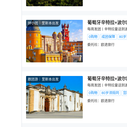
葡萄牙辛特拉+波尔
拼小团
里斯本出发
每周发团丨辛特拉童话到
0购物
成团保障
80
委托社：
欧途旅行
葡萄牙辛特拉+波尔
跟团游
里斯本出发
每周发团丨辛特拉童话到
0购物
80岁须陪同
宫
委托社：
欧途旅行