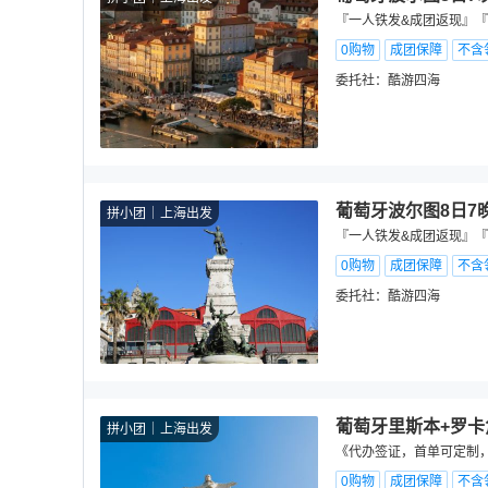
『一人铁发&成团返现』『
0购物
成团保障
不含
委托社：
酷游四海
葡萄牙波尔图8日7
拼小团
上海出发
『一人铁发&成团返现』『
0购物
成团保障
不含
委托社：
酷游四海
葡萄牙里斯本+罗卡
拼小团
上海出发
《代办签证，首单可定制，
0购物
成团保障
不含