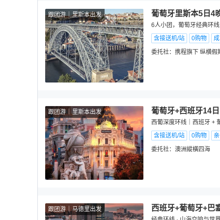
葡萄牙里斯本5日4
跟团游
里斯本出发
6人小团，葡萄牙经典环
含接送机/站
0购物
成
委托社：
携程旗下 纵横假
葡萄牙+西班牙14日
跟团游
里斯本出发
西葡深度环线｜西班牙 +
含接送机/站
0购物
亲
委托社：
澳洲縱橫四海
西班牙+葡萄牙+巴
跟团游
马德里出发
经典环线 · 山海交响与世