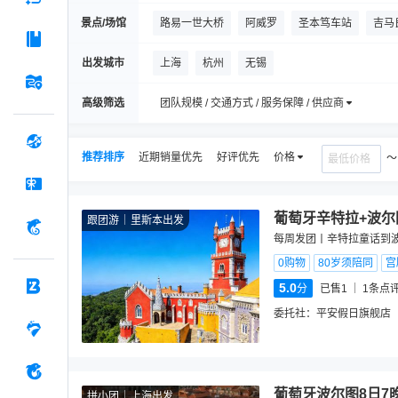
景点/场馆
路易一世大桥
阿威罗
圣本笃车站
吉马
奥比多斯村
佩纳宫
萨博科观景台
吉马
出发城市
上海
杭州
无锡
Aveiro Train Station
圣伊尔德丰索堂
高级筛选
团队规模 / 交通方式 / 服务保障 / 供应商
推荐排序
近期销量优先
好评优先
价格
葡萄牙辛特拉+波尔
跟团游
里斯本出发
每周发团丨辛特拉童话到
0购物
80岁须陪同
宫
5.0
分
已售1
1
条点
委托社：
平安假日旗舰店
葡萄牙波尔图8日7
拼小团
上海出发