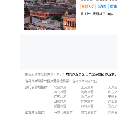
暑期大促
0购物
成团
委托社：
携程旗下 Trip2E
携程旅游为您提供以下索引：
境内旅游景区
出境旅游景区
旅游索
吉马良斯国家公园
旅游周边推荐：
吉马良斯国家公园
热门目的地推荐
：
北京旅游
上海旅游
天津
河北旅游
河南旅游
山东
江苏旅游
浙江旅游
安徽
四川旅游
广东旅游
广西
新疆旅游
西藏旅游
海南
出境景区推荐
：
马尔代夫旅游
普吉岛旅游
巴厘