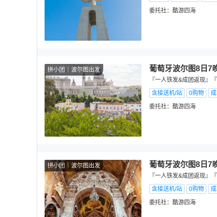
委托社：
酷游四海
葡萄牙波尔图8日7
拼小团
波尔图出发
『一人铁发&成团返现』『
含接送机/站
0购物
成
委托社：
酷游四海
葡萄牙波尔图8日7
拼小团
波尔图出发
『一人铁发&成团返现』『
含接送机/站
0购物
成
委托社：
酷游四海