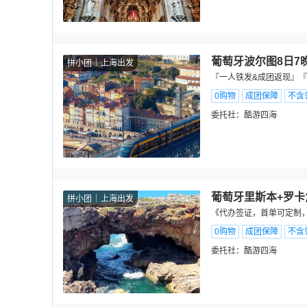
葡萄牙波尔图8日7
拼小团
上海出发
『一人铁发&成团返现』『
0购物
成团保障
不含
委托社：
酷游四海
葡萄牙里斯本+罗卡
拼小团
上海出发
《代办签证，首单可定制，
0购物
成团保障
不含
委托社：
酷游四海