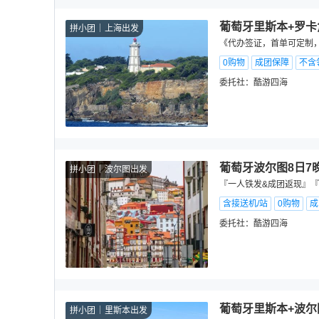
葡萄牙里斯本+罗卡
拼小团
上海出发
《代办签证，首单可定制，
0购物
成团保障
不含
委托社：
酷游四海
葡萄牙波尔图8日7
拼小团
波尔图出发
『一人铁发&成团返现』『
含接送机/站
0购物
成
委托社：
酷游四海
葡萄牙里斯本+波尔
拼小团
里斯本出发