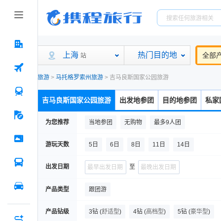
上海
热门目的地
全部
站
旅游
>
马托格罗索州旅游
>
吉马良斯国家公园旅游
吉马良斯国家公园旅游
出发地参团
目的地参团
私家
为您推荐
当地参团
无购物
最多9人团
游玩天数
5日
6日
8日
11日
14日
出发日期
至
产品类型
跟团游
产品钻级
3钻
(
舒适型
)
4钻
(
高档型
)
5钻
(
豪华型
)