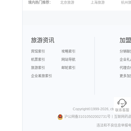
澳大利亚旅游
毛里求斯旅游
苏梅
境内热门推荐
：
北京旅游
上海旅游
杭州
柬埔寨旅游
英国旅游
东京
广州旅游
九寨沟旅游
三亚
泉州旅游
深圳旅游
西安
澳门旅游
台湾旅游
旅游资讯
加
宾馆索引
攻略索引
分销联
机票索引
网站导航
企业礼
旅游索引
邮轮索引
代理合
企业差旅索引
更多加
Copyright©
1999-
2026
,
ctrip.com
. Al
联系客服
沪公网备31010502002731号
丨
互联网药
违法和不良信息举报电话0