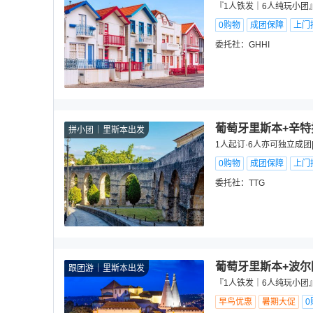
『1人铁发｜6人纯玩小团
0购物
成团保障
上门
委托社：
GHHI
葡萄牙里斯本+辛特
拼小团
里斯本出发
1人起订·6人亦可独立成
0购物
成团保障
上门
委托社：
TTG
葡萄牙里斯本+波尔
跟团游
里斯本出发
『1人铁发｜6人纯玩小团
早鸟优惠
暑期大促
0