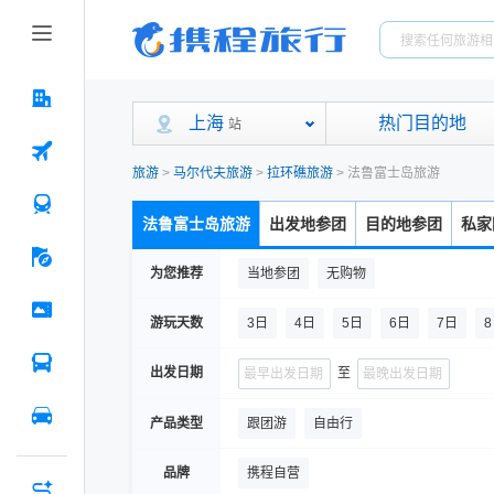
上海
热门目的地
站
旅游
>
马尔代夫旅游
>
拉环礁旅游
>
法鲁富士岛旅游
法鲁富士岛旅游
出发地参团
目的地参团
私家
为您推荐
当地参团
无购物
游玩天数
3日
4日
5日
6日
7日
出发日期
至
产品类型
跟团游
自由行
品牌
携程自营