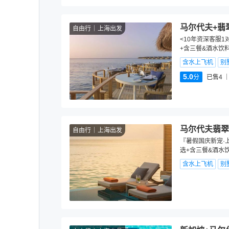
马尔代夫+翡
自由行
上海出发
<10年资深客服1
+含三餐&酒水饮
含水上飞机
别
5.0
分
已售4
马尔代夫翡翠
自由行
上海出发
『暑假国庆新宠·上
选+含三餐&酒水
含水上飞机
别