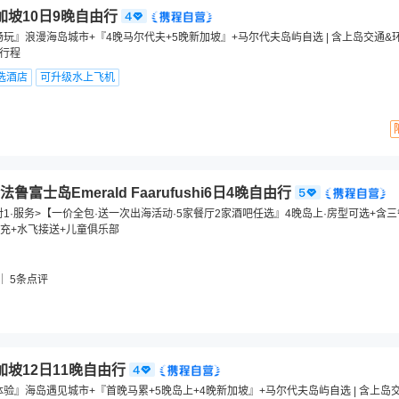
加坡10日9晚自由行
畅玩』浪漫海岛城市+『4晚马尔代夫+5晚新加坡』+马尔代夫岛屿自选 | 含上岛交通&
订行程
选酒店
可升级水上飞机
富士岛Emerald Faarufushi6日4晚自由行
对1·服务>【一价全包·送一次出海活动·5家餐厅2家酒吧任选』4晚岛上·房型可选+含
充+水飞接送+儿童俱乐部
5
条点评
加坡12日11晚自由行
体验』海岛遇见城市+『首晚马累+5晚岛上+4晚新加坡』+马尔代夫岛屿自选 | 含上岛