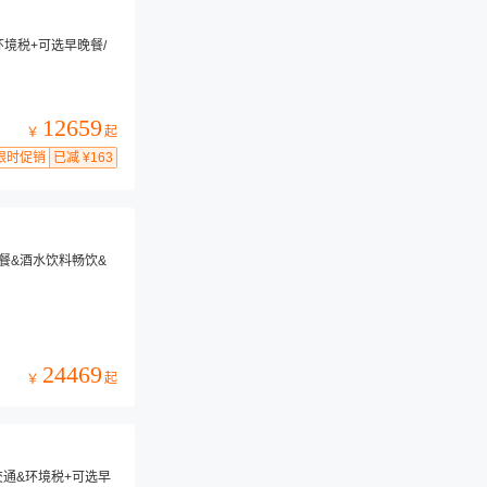
环境税+可选早晚餐/
12659
起
￥
限时促销
已减 ¥163
三餐&酒水饮料畅饮&
24469
起
￥
交通&环境税+可选早