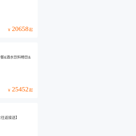
20658
起
￥
三餐&酒水饮料畅饮&
25452
起
￥
含往返接送】