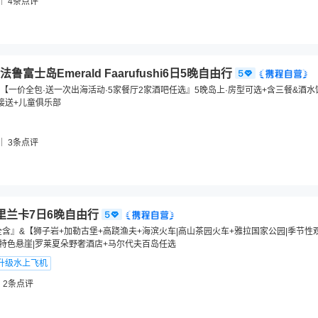
4
条点评
富士岛Emerald Faarufushi6日5晚自由行
【一价全包·送一次出海活动·5家餐厅2家酒吧任选』5晚岛上·房型可选+含三餐&酒
接送+儿童俱乐部
3
条点评
里兰卡7日6晚自由行
全含』&【狮子岩+加勒古堡+高跷渔夫+海滨火车|高山茶园火车+雅拉国家公园|季节性
级特色悬崖|罗莱夏朵野奢酒店+马尔代夫百岛任选
升级水上飞机
2
条点评