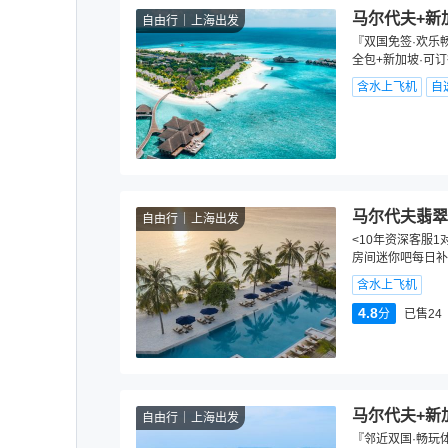
马尔代夫+新
自由行
上海出发
『双国免签·欢乐
全包+新加坡·可
含水上飞机
自
马尔代夫翡翠法鲁
自由行
上海出发
<10年资深客服1
房间迷你吧每日补
含水上飞机
4.8
分
已售24
马尔代夫+新
自由行
上海出发
『邻近双国·畅玩