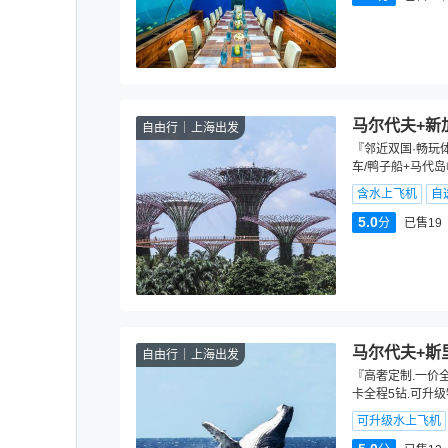
马尔代夫+新
自由行
上海出发
『邻近双国·畅玩体
车/鸭子船+马代岛
含水上飞机
自
5.0
分
已售19
马尔代夫+斯
自由行
上海出发
『高奢定制.一价
卡全程5钻.可升
可升级水上飞机