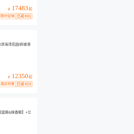
17483
起
￥
限时促销
已减 ¥41
/滨海湾花园/斜坡滑
12350
起
￥
酒店特惠
已减 ¥15
观蓝鲸&抹香鲸】+兰