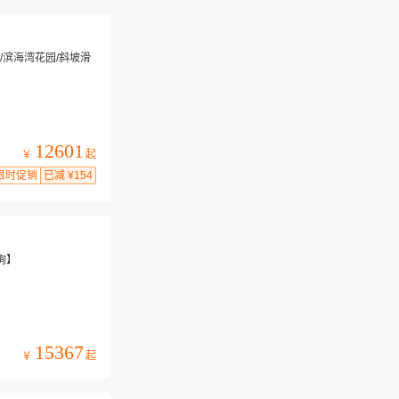
/滨海湾花园/斜坡滑
12601
起
￥
限时促销
已减 ¥154
询】
15367
起
￥