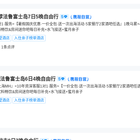
翠法鲁富士岛7日5晚自由行
对1·服务>【暑假国庆优惠·一价全包·送一次出海活动·5家餐厅2家酒吧任选』1晚马累+
料畅饮&房间迷你吧每日补充+水飞接送+蜜月亲子
墅酒店
入住亲子榜单酒店
1
条点评
法鲁富士岛6日4晚自由行
海MH』<10年资深客服1对1·服务>【一价全包·送一次出海活动·5家餐厅2家酒吧任
饮料畅饮&房间迷你吧每日补充+水飞接送+蜜月亲子
墅酒店
入住亲子榜单酒店