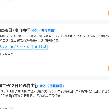
加坡8日7晚自由行
验』海岛遇见城市+『3晚新加坡+4晚马尔代夫』+新加坡接送机·可订行程 | 环球影城
屿自选 | 含上岛交通&环境税+可选早晚餐/全包
选酒店
可升级水上飞机
环球影城
2
条点评
里兰卡12日10晚自由行
全含』&【狮子岩+加勒古堡+高跷渔夫+海滨火车|高山茶园火车+雅拉国家公园|季节性
级特色悬崖|罗莱夏朵野奢酒店+马尔代夫百岛任选