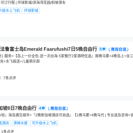
·可订行程 | 环球影城/滨海湾花园/斜坡滑车
升级水上飞机
环球影城
富士岛Emerald Faarufushi7日5晚自由行
对1·服务>【岛上一价全包·送一次出海·5家餐厅2家酒吧任选』首晚马累+4晚岛上+含
充+水飞接送+儿童俱乐部
7
条点评
加坡8日7晚自由行
体验』海岛遇见城市+『2晚新加坡酒店可自选』【1晚马累+4晚马代 | 专业选岛咨询+
选酒店
滑梯水屋
可升级水上飞机
1
条点评