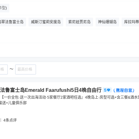
华型
)
翡翠法鲁富士岛
威斯汀蜜莉安度岛
索尼娃贾尼岛
神仙珊瑚岛
库拉玛蒂
瓦卡鲁岛
阿米拉富士岛
库雷迪瓦鲁岛
瑰宝岛
库达度私人岛
白马庄
～
富士岛Emerald Faarufushi5日4晚自由行
【一价全包·送一次出海活动·5家餐厅2家酒吧任选』4晚岛上·房型可选+含三餐&酒
接送+儿童俱乐部
4
条点评