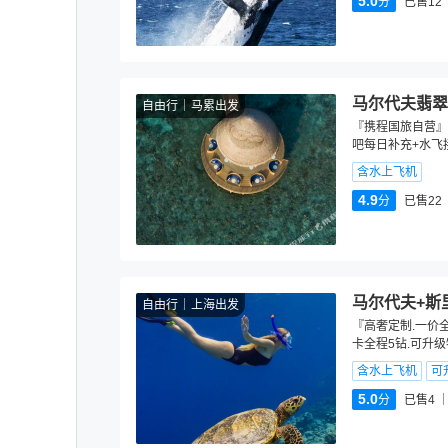
5.0
分
已售12
马尔代夫翡翠法鲁
自由行
马累出发
『携程国旅自营』
吧每日补充+水飞
含水上飞机
4.9
分
已售22
马尔代夫+斯
自由行
上海出发
『高奢定制.一价
卡全程5钻.可升
含水上飞机
可
5.0
分
已售4