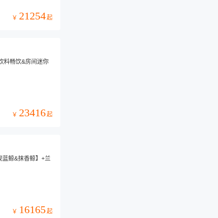
21254
起
￥
水饮料畅饮&房间迷你
23416
起
￥
观蓝鲸&抹香鲸】+兰
16165
起
￥