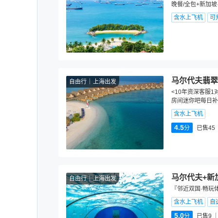
晚餐/全包+新加坡
含水上飞机
可
马尔代夫翡翠法鲁
自由行
上海出发
<10年资深客服1
房间迷你吧每日补
含水上飞机
4.5
分
已售45
马尔代夫+新
自由行
上海出发
『邻近双国·畅玩
含水上飞机
自
5.0
分
已售9