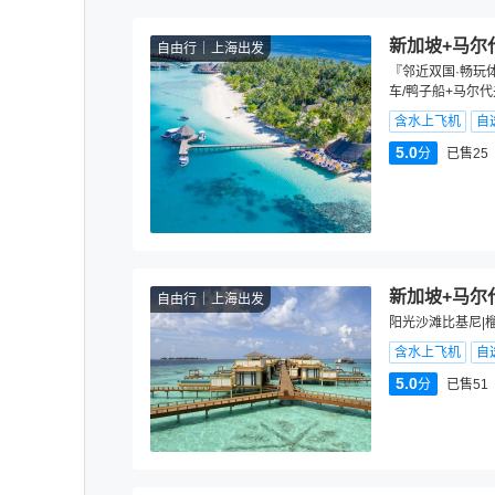
新加坡+马尔
自由行
上海出发
『邻近双国·畅玩体
车/鸭子船+马尔代
含水上飞机
自
5.0
分
已售25
新加坡+马尔
自由行
上海出发
阳光沙滩比基尼|
含水上飞机
自
5.0
分
已售51