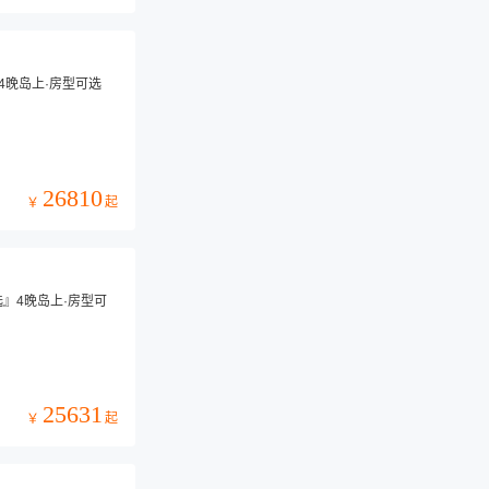
4晚岛上·房型可选
26810
起
￥
选』4晚岛上·房型可
25631
起
￥