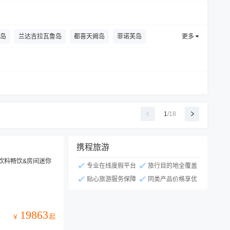
岛
兰达吉拉瓦鲁岛
都喜天阙岛
菲诺芙岛
更多
园兰德利岛
1
/
18
携程旅游
水饮料畅饮&房间迷你
专业在线度假平台
旅行目的地全覆盖
贴心旅游服务保障
同类产品价格享优
19863
起
￥