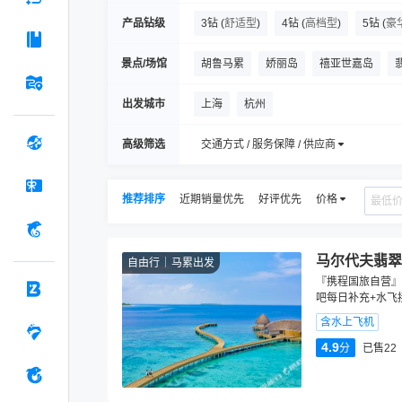
产品钻级
3钻
(
舒适型
)
4钻
(
高档型
)
5钻
(
豪
景点/场馆
胡鲁马累
娇丽岛
禧亚世嘉岛
康迪马岛
伊露岛
薇拉瓦鲁岛
出发城市
上海
杭州
高级筛选
交通方式 / 服务保障 / 供应商
推荐排序
近期销量优先
好评优先
价格
马尔代夫翡翠法鲁
自由行
马累出发
『携程国旅自营』
吧每日补充+水飞
含水上飞机
4.9
分
已售22