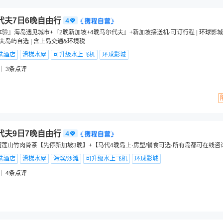
代夫7日6晚自由行
验』海岛遇见城市+『2晚新加坡+4晚马尔代夫』+新加坡接送机·可订行程 | 环球影城
夫岛屿自选 | 含上岛交通&环境税
选酒店
滑梯水屋
可升级水上飞机
环球影城
3
条点评
代夫9日7晚自由行
榴莲山竹肉骨茶【先停新加坡3晚】+【马代4晚岛上·房型/餐食可选·所有岛都可在线咨
选酒店
滑梯水屋
海滨/沙滩
可升级水上飞机
环球影城
4
条点评