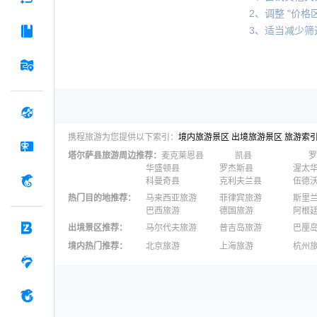
2、调整 "价格区
3、适当减少筛
携程旅游为您提供以下索引：
境内旅游景区
出境旅游景区
旅游索
塔尔萨县
旅游周边推荐：
麦克莱恩县
凯县
罗
华盛顿县
罗杰斯县
渥太
科曼奇县
克利夫兰县
伍德
热门目的地推荐
：
马来西亚旅游
菲律宾旅游
斯里
巴西旅游
德国旅游
阿根
出境景区推荐
：
马尔代夫旅游
普吉岛旅游
巴厘
澳大利亚旅游
毛里求斯旅游
苏梅
境内热门推荐
：
北京旅游
上海旅游
杭州
柬埔寨旅游
英国旅游
东京
广州旅游
九寨沟旅游
三亚
泉州旅游
深圳旅游
西安
澳门旅游
台湾旅游