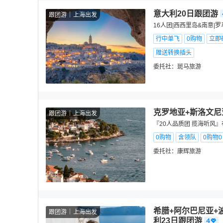
意大利20日跟团游
跟团游
上海出发
16人团|西西里岛&南意|
行中单飞
0购物
立即
赠送转换插头
委托社：
斑马旅游
克罗地亚+斯洛文尼
跟团游
上海出发
『20人品质团 揽海听风』布莱
0购物
含领队
0购物
委托社：
康辉旅游
希腊+阿尔巴尼亚+
跟团游
上海出发
利23日跟团游