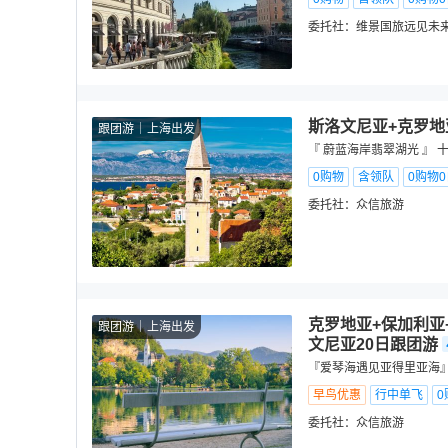
委托社：
维景国旅远见未
斯洛文尼亚+克罗地
跟团游
上海出发
『 蔚蓝海岸翡翠湖光 』
0购物
含领队
0购物
委托社：
众信旅游
克罗地亚+保加利亚
跟团游
上海出发
文尼亚20日跟团游
『爱琴海遇见亚得里亚海』
早鸟优惠
行中单飞
0
委托社：
众信旅游