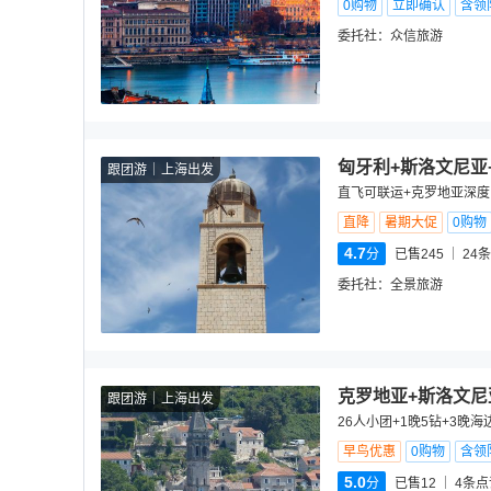
0购物
立即确认
含领
委托社：
众信旅游
匈牙利+斯洛文尼亚
跟团游
上海出发
直飞可联运+克罗地亚深度
直降
暑期大促
0购物
4.7
分
已售245
24
条
委托社：
全景旅游
克罗地亚+斯洛文尼
跟团游
上海出发
26人小团+1晚5钻+3晚
早鸟优惠
0购物
含领
5.0
分
已售12
4
条点