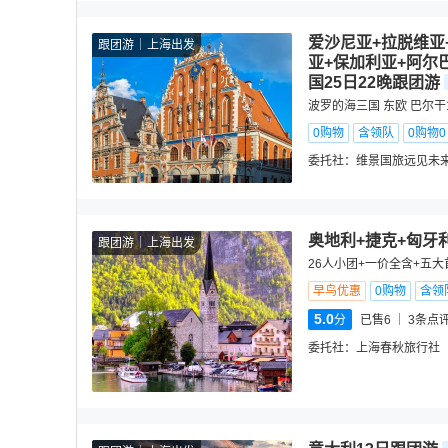
爱沙尼亚+拉脱维亚
跟团游
上海出发
亚+保加利亚+阿尔
国25日22晚跟团游
波罗的海三国 东欧 巴尔干
0购物
含领队
0购物
委托社：
维景国旅远见未
奥地利+捷克+匈牙
跟团游
上海出发
26人小团+一价全含+五
早鸟优惠
0购物
含领
5.0
分
已售6
3
条点
委托社：
上海春秋旅行社