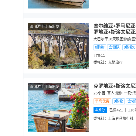
塞尔维亚+罗马尼亚
跟团游
上海出发
罗地亚+斯洛文尼亚
大巴尔干18天跟团游|含签
0购物
含领队
0购物
已售11
委托社：
克勒旅行
克罗地亚+斯洛文尼
跟团游
上海出发
26小团+百人出游+一晚5
早鸟优惠
0购物
含领
4.9
分
已售421
116
委托社：
上海春秋旅行社