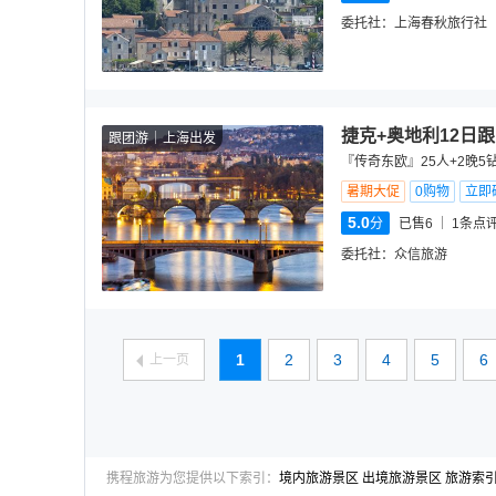
委托社：
上海春秋旅行社
捷克+奥地利12日
跟团游
上海出发
『传奇东欧』25人+2晚5
暑期大促
0购物
立即
5.0
分
已售6
1
条点
委托社：
众信旅游
1
2
3
4
5
6
上一页
携程旅游为您提供以下索引：
境内旅游景区
出境旅游景区
旅游索