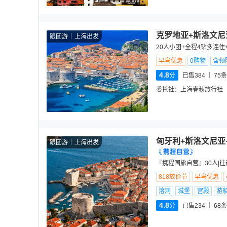
克罗地亚+斯洛文尼
跟团游
上海出发
20人小团+全程4钻多连住
早鸟优惠
0购物
含领
4.8
分
已售384
75
条
委托社：
上海春秋旅行社
匈牙利+斯洛文尼亚
跟团游
上海出发
『携程国旅自营』30人|往
818放价节
早鸟优惠
溶洞
城堡
宫殿
游
4.8
分
已售234
68
条