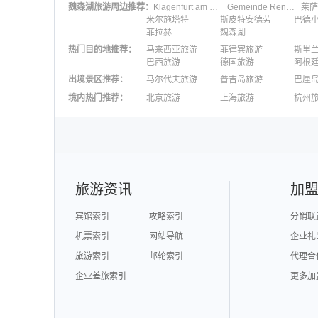
魏森湖
旅游周边推荐：
Klagenfurt am Worthersee
Gemeinde Rennweg am Katschberg
莱萨
米尔施塔特
斯皮特安德劳
巴德
菲拉赫
魏森湖
热门目的地推荐
：
马来西亚旅游
菲律宾旅游
斯里
巴西旅游
德国旅游
阿根
出境景区推荐
：
马尔代夫旅游
普吉岛旅游
巴厘
澳大利亚旅游
毛里求斯旅游
苏梅
境内热门推荐
：
北京旅游
上海旅游
杭州
柬埔寨旅游
英国旅游
东京
广州旅游
九寨沟旅游
三亚
泉州旅游
深圳旅游
西安
澳门旅游
台湾旅游
旅游资讯
加
宾馆索引
攻略索引
分销联
机票索引
网站导航
企业礼
旅游索引
邮轮索引
代理合
企业差旅索引
更多加