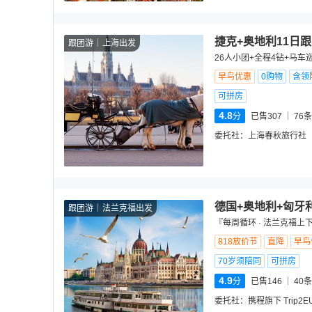
捷克+奥地利11日
跟团游
上海出发
26人小团+全程4钻+马车
早鸟优惠
0购物
含领
可拼房
4.8
分
已售307
76
条
委托社：
上海春秋旅行社
德国+奥地利+匈牙
跟团游
法兰克福出发
『每周循环 · 法兰克福
818放价节
直降
早鸟
70岁须陪同
可拼房
4.9
分
已售146
40
条
委托社：
携程旗下 Trip2E