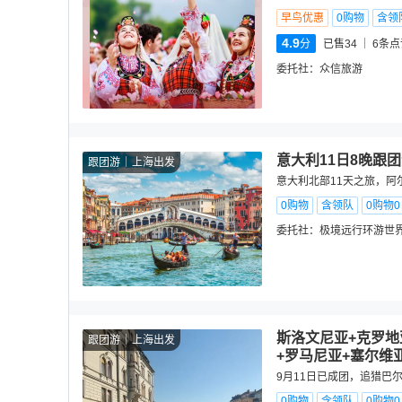
早鸟优惠
0购物
含领
4.9
分
已售34
6
条点
委托社：
众信旅游
意大利11日8晚跟
跟团游
上海出发
意大利北部11天之旅，阿
0购物
含领队
0购物
委托社：
极境远行环游世
斯洛文尼亚+克罗地
跟团游
上海出发
+罗马尼亚+塞尔维亚
9月11日已成团，追猎巴
0购物
含领队
0购物