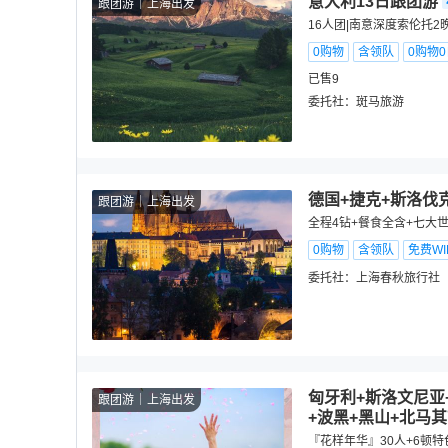
意大利13日跟团游
跟团游
上海出发
16人团|南意深度索伦托2
0购物
含领队
0购物
已售9
委托社：
斑马旅游
德国+捷克+斯洛伐
跟团游
上海出发
全程4钻+餐食全含+七大
0购物
含领队
免费WIF
委托社：
上海春秋旅行社
匈牙利+斯洛文尼亚
跟团游
上海出发
+波黑+黑山+北马
『花样年华』30人+6顿