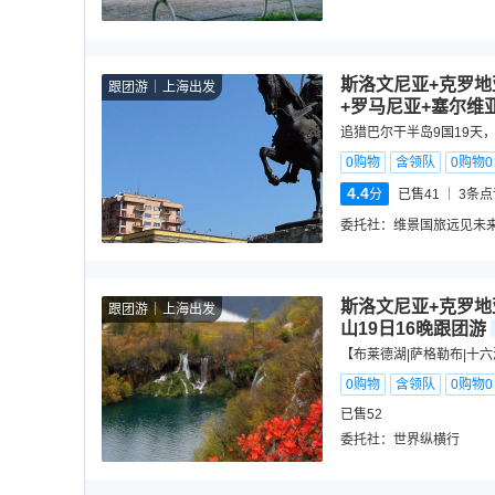
斯洛文尼亚+克罗地
跟团游
上海出发
+罗马尼亚+塞尔维亚
追猎巴尔干半岛9国19天
0购物
含领队
0购物
4.4
分
已售41
3
条点
委托社：
维景国旅远见未
斯洛文尼亚+克罗地
跟团游
上海出发
山19日16晚跟团游
【布莱德湖|萨格勒布|十
0购物
含领队
0购物
已售52
委托社：
世界纵横行