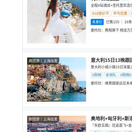
全程4钻酒店+圣托里尼连
818放价节
早鸟优惠
4.8
分
已售155
16
条
委托社：
携程旗下 翔龙万
意大利15日13晚跟
跟团游
上海出发
意大利小城小镇15日深度
0购物
含领队
0购物
委托社：
维景国旅远见未
奥地利+匈牙利+斯
跟团游
上海出发
『东欧五国』往返直飞+金