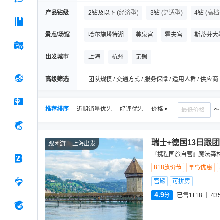
产品钻级
2钻及以下
(
经济型
)
3钻
(
舒适型
)
4钻
(
高档
景点/场馆
哈尔施塔特湖
美泉宫
霍夫宫
斯蒂芬大
萨尔茨堡老城区
哈尔施塔特观景点(奥地利)
出发城市
上海
杭州
无锡
高萨湖
黄金巷
粮食胡同
高级筛选
团队规模 / 交通方式 / 服务保障 / 适用人群 / 供应商
推荐排序
近期销量优先
好评优先
价格
瑞士+德国13日跟
跟团游
上海出发
『携程国旅自营』魔法森林
818放价节
早鸟优惠
宫殿
可拼房
4.9
分
已售1118
43