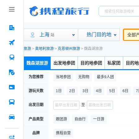
上海
热门目的地
全部
站
旅游
>
奥地利旅游
>
克恩顿州旅游
>
魏森湖旅游
魏森湖旅游
出发地参团
目的地参团
私家团
目的地
为您推荐
当地参团
无购物
最多9人团
游玩天数
1日
2日
3日
4日
5日
6日
7
出发日期
至
产品类型
跟团游
自由行
一日游
品牌
携程自营