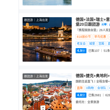
德国+法国+瑞士+
跟团游
上海出发
堡20日跟团游
『携程国旅自营』26人双
818放价节
早鸟优惠
老友会
城堡
宫殿
4.9
分
已售107
51
条
德国+捷克+奥地利
跟团游
上海出发
国航往返直飞丨全程含餐+
直降
0购物
含领队
4.8
分
已售2681
62
委托社：
全景旅游