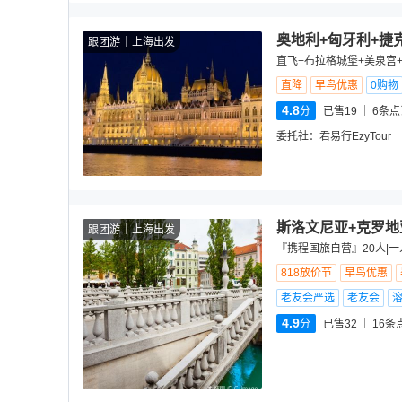
奥地利+匈牙利+捷
跟团游
上海出发
直飞+布拉格城堡+美泉宫+
直降
早鸟优惠
0购物
4.8
分
已售19
6
条点
委托社：
君易行EzyTour
斯洛文尼亚+克罗地
跟团游
上海出发
『携程国旅自营』20人|一
818放价节
早鸟优惠
老友会严选
老友会
4.9
分
已售32
16
条