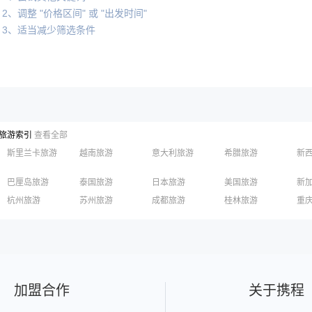
2、调整 "价格区间" 或 "出发时间"
3、适当减少筛选条件
旅游索引
查看全部
斯里兰卡旅游
越南旅游
意大利旅游
希腊旅游
新
巴厘岛旅游
泰国旅游
日本旅游
美国旅游
新
长滩岛旅游
迪拜旅游
清迈旅游
柬埔寨旅游
英
杭州旅游
苏州旅游
成都旅游
桂林旅游
重
俄罗斯旅游
丽江旅游
黄山旅游
嘉兴旅游
泉州旅游
深
香港旅游
澳门旅游
台湾旅游
加盟合作
关于携程