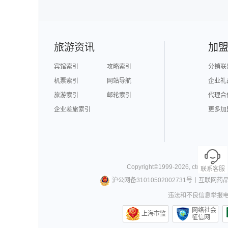
泉州旅游
深圳旅游
西安
澳门旅游
台湾旅游
旅游资讯
加
宾馆索引
攻略索引
分销联
机票索引
网站导航
企业礼
旅游索引
邮轮索引
代理合
企业差旅索引
更多加
Copyright©
1999-
2026
,
ctrip.com
. Al
联系客服
沪公网备31010502002731号
丨
互联网药
违法和不良信息举报电话0
网络社会
上海市监
征信网