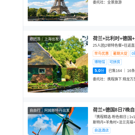
委托社：
全景旅游
荷兰+比利时+德国
跟团游
上海出发
25人团|2顿特色餐+往返
早鸟优惠
暑期大促
0
博物馆
可拼房
5.0
分
已售164
16
条
委托社：
携程旗下 翔龙万
荷兰+德国8日7晚
自由行
阿姆斯特丹出发
『携程精选·粉色假日 | 
斯特丹+羊角村+法兰克福
自选酒店