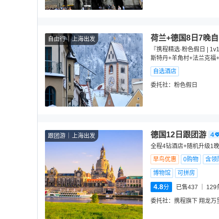
荷兰+德国8日7晚
自由行
上海出发
『携程精选·粉色假日 | 
斯特丹+羊角村+法兰克福
自选酒店
委托社：
粉色假日
德国12日跟团游
跟团游
上海出发
全程4钻酒店+随机升级1
早鸟优惠
0购物
含领
博物馆
可拼房
4.8
分
已售437
129
委托社：
携程旗下 翔龙万