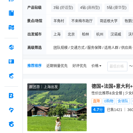
产品钻级
3钻
(
舒适型
)
4钻
(
高档型
)
5钻
(
豪华型
)
景点/场馆
羊角村
不来梅市政厅
哥廷根大学
牧鹅
阿姆斯特丹运河
科隆大教堂
老市政厅
出发城市
上海
北京
柏林
杭州
汉诺威
沃
布埃伦山步道
De Wieden
Gare de Liege-
高级筛选
团队规模 / 交通方式 / 服务保障 / 适用人群 / 供应商
推荐排序
近期销量优先
好评优先
价格
德国+法国+意大利
跟团游
上海出发
性价比推荐&含全餐 | 少女
直降
0购物
含领队
4.7
分
已售1421
36