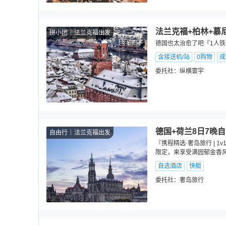
法兰克福+柏林+慕尼
拼小团
法兰克福出发
德国也太治愈了吧『1人铁
含接送机/站
0购物
成
委托社：
纵横寰宇
德国+荷兰8日7晚
自由行
法兰克福出发
『携程精选·奢岛旅行 | 
限定，来享受满园郁金香
自选酒店
快艇
委托社：
奢岛旅行