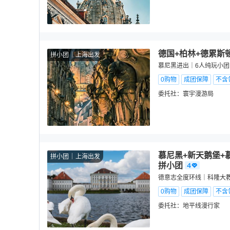
德国+柏林+德累斯顿
拼小团
上海出发
慕尼黑进出｜6人纯玩小
0购物
成团保障
不含
委托社：
寰宇漫游局
慕尼黑+新天鹅堡+慕
拼小团
上海出发
拼小团
德意志全度环线｜科隆大
0购物
成团保障
不含
委托社：
地平线漫行家