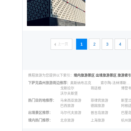
1
2
3
4
上一页
携程旅游为您提供以下索引：
境内旅游景区
出境旅游景区
旅游索
下萨克森州
旅游周边推荐：
奥斯纳布吕克
索尔陶-法林博斯特尔县
戈斯拉尔
哥廷根
博登
沃尔夫斯堡
热门目的地推荐
：
马来西亚旅游
菲律宾旅游
斯里
巴西旅游
德国旅游
阿根
出境景区推荐
：
马尔代夫旅游
普吉岛旅游
巴厘
澳大利亚旅游
毛里求斯旅游
苏梅
境内热门推荐
：
北京旅游
上海旅游
杭州
柬埔寨旅游
英国旅游
东京
广州旅游
九寨沟旅游
三亚