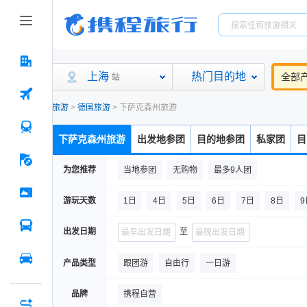
上海
热门目的地
全部
站
旅游
>
德国旅游
>
下萨克森州旅游
下萨克森州旅游
出发地参团
目的地参团
私家团
目
为您推荐
当地参团
无购物
最多9人团
游玩天数
1日
4日
5日
6日
7日
8日
9
出发日期
至
产品类型
跟团游
自由行
一日游
品牌
携程自营