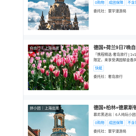
0购物
成团保障
不含
委托社：
寰宇漫游局
德国+荷兰9日7晚
自由行
上海出发
『携程精选·奢岛旅行 | 
限定，来享受满园郁金香
快艇
委托社：
奢岛旅行
德国+柏林+德累斯顿
拼小团
上海出发
慕尼黑进出｜6人纯玩小
0购物
成团保障
不含
委托社：
寰宇漫游局