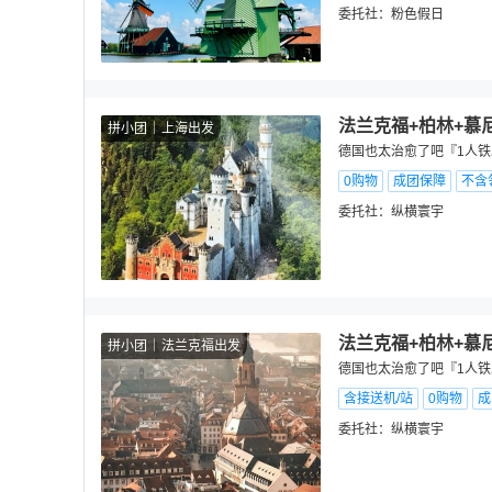
委托社：
粉色假日
法兰克福+柏林+慕尼
拼小团
上海出发
德国也太治愈了吧『1人铁
0购物
成团保障
不含
委托社：
纵横寰宇
法兰克福+柏林+慕尼
拼小团
法兰克福出发
德国也太治愈了吧『1人铁
含接送机/站
0购物
成
委托社：
纵横寰宇