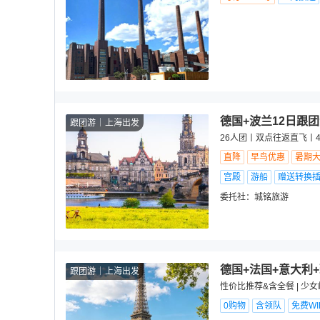
德国+波兰12日跟
跟团游
上海出发
26人团丨双点往返直飞丨
直降
早鸟优惠
暑期
宫殿
游船
赠送转换
委托社：
城铭旅游
德国+法国+意大利
跟团游
上海出发
性价比推荐&含全餐 | 少女
0购物
含领队
免费WIF