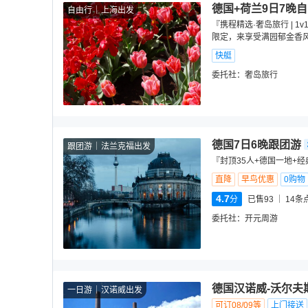
德国+荷兰9日7晚
自由行
上海出发
『携程精选·奢岛旅行 | 
限定，来享受满园郁金香
快艇
委托社：
奢岛旅行
德国7日6晚跟团游
跟团游
法兰克福出发
『封顶35人+德国一地+
直降
早鸟优惠
0购物
4.7
分
已售93
14
条
委托社：
开元周游
德国汉诺威-沃尔夫
一日游
汉诺威出发
可订08/09等
上门接送