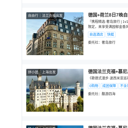
德国+荷兰8日7晚
自由行
法兰克福出发
『携程精选·奢岛旅行 | 
限定，来享受满园郁金香
自选酒店
快艇
委托社：
奢岛旅行
德国法兰克福+慕尼
拼小团
上海出发
《歌德式漫步·波西米亚巡
0购物
成团保障
不含
委托社：
酷游四海