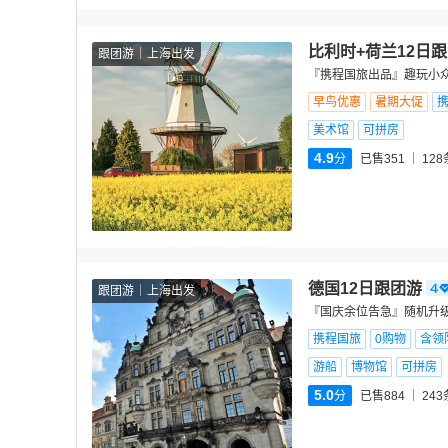
比利时+荷兰12日
跟团游
上海出发
『携程国旅出品』趣玩小众
早鸟优惠
暑期大促
美术馆
可拼房
4.9
分
已售351
128
德国12日跟团游
跟团游
上海出发
『国庆余位告急』随机升级
携程国旅
0购物
含领
游船
博物馆
可拼房
5.0
分
已售884
243