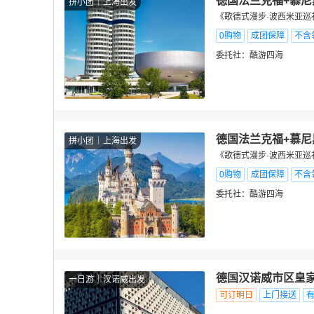
德国法兰克福+慕尼
拼小团
上海出发
《歌德式漫步·波西米亚巡
0购物
成团保障
不含
委托社：
酷游四海
德国法兰克福+慕尼
拼小团
上海出发
《歌德式漫步·波西米亚巡
0购物
成团保障
不含
委托社：
酷游四海
德国汉诺威市区皇家
一日游
汉诺威出发
可订明日
上门接送