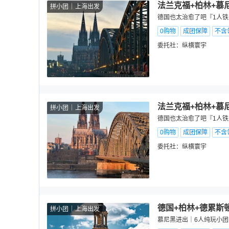
法兰克福+柏林+慕尼
拼小团
上海出发
德国也太治愈了吧『1人铁
0购物
成团保障
不含
委托社：
纵横寰宇
法兰克福+柏林+慕尼
拼小团
上海出发
德国也太治愈了吧『1人铁
0购物
成团保障
不含
委托社：
纵横寰宇
德国+柏林+德累斯顿
拼小团
上海出发
慕尼黑进出｜6人纯玩小