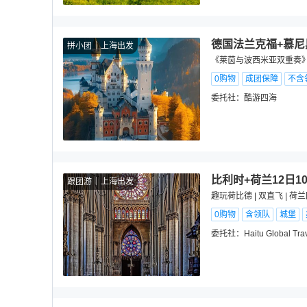
德国法兰克福+慕尼
拼小团
上海出发
《莱茵与波西米亚双重奏》
0购物
成团保障
不含
委托社：
酷游四海
比利时+荷兰12日1
跟团游
上海出发
趣玩荷比德 | 双直飞 | 
0购物
含领队
城堡
委托社：
Haitu Global Tra