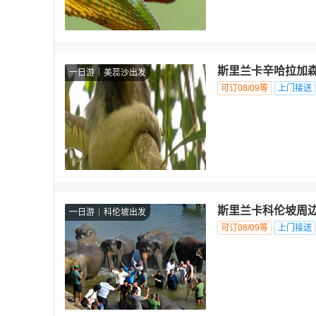
斯里兰卡辛哈拉加森
一日游
美蕊沙出发
可订08/09等
上门接送
斯里兰卡科伦坡周边
一日游
科伦坡出发
可订08/09等
上门接送