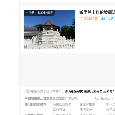
斯里兰卡科伦坡周边
一日游
科伦坡出发
可订08/09等
上门接送
携程旅游为您提供以下索引：
境内旅游景区
出境旅游景区
旅游索
萨伯勒格穆沃省
旅游周边推荐：
宝石城
Rambukkana
热门目的地推荐
：
马来西亚旅游
菲律宾旅游
斯里
巴西旅游
德国旅游
阿根