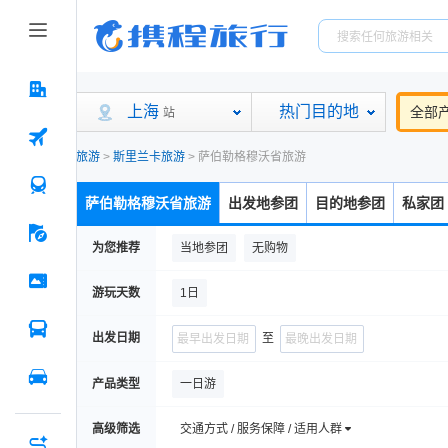
上海
热门目的地
全部
站
旅游
>
斯里兰卡旅游
>
萨伯勒格穆沃省旅游
萨伯勒格穆沃省旅游
出发地参团
目的地参团
私家团
为您推荐
当地参团
无购物
游玩天数
1日
出发日期
至
产品类型
一日游
高级筛选
交通方式 / 服务保障 / 适用人群