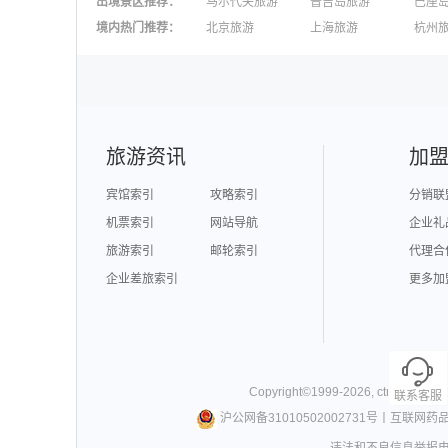
出境景区推荐
：
马尔代夫旅游
普吉岛旅游
巴厘
澳大利亚旅游
毛里求斯旅游
苏梅
境内热门推荐
：
北京旅游
上海旅游
杭州
柬埔寨旅游
英国旅游
东京
广州旅游
九寨沟旅游
三亚
泉州旅游
深圳旅游
西安
澳门旅游
台湾旅游
旅游资讯
加
宾馆索引
攻略索引
分销联
机票索引
网站导航
企业礼
旅游索引
邮轮索引
代理合
企业差旅索引
更多加
Copyright©
1999-
2026
,
ctrip.com
. Al
联系客服
沪公网备31010502002731号
丨
互联网药