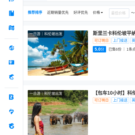
推荐排序
近期销量优先
好评优先
价格
斯里兰卡科伦坡平纳
一日游
科伦坡出发
可订明日
上门接送
5.0
分
已售6份
1
条
【包车10小时】科
一日游
科伦坡出发
可订明日
上门接送