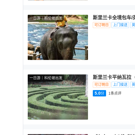
斯里兰卡全境包车
一日游
科伦坡出发
可订明日
上门接送
斯里兰卡平纳瓦拉（
一日游
科伦坡出发
可订明日
上门接送
5.0
分
1
条点评