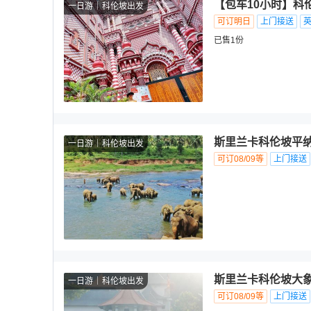
【包车10小时】科
一日游
科伦坡出发
可订明日
上门接送
已售1份
斯里兰卡科伦坡平
一日游
科伦坡出发
可订08/09等
上门接送
斯里兰卡科伦坡大象
一日游
科伦坡出发
可订08/09等
上门接送